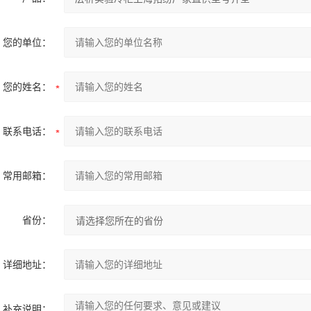
您的单位：
您的姓名：
联系电话：
常用邮箱：
省份：
详细地址：
补充说明：