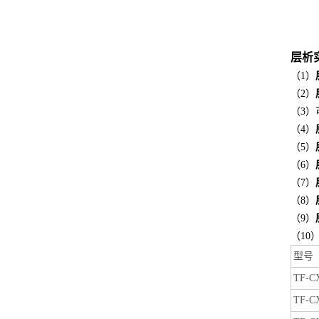
层析
（1）
（2）
（3
（4）
（5）
（6）
（7）
（8）
（9）
（10
型号
TF-C
TF-C