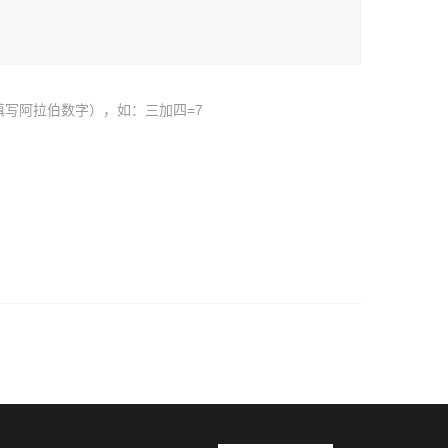
填写阿拉伯数字），如：三加四=7