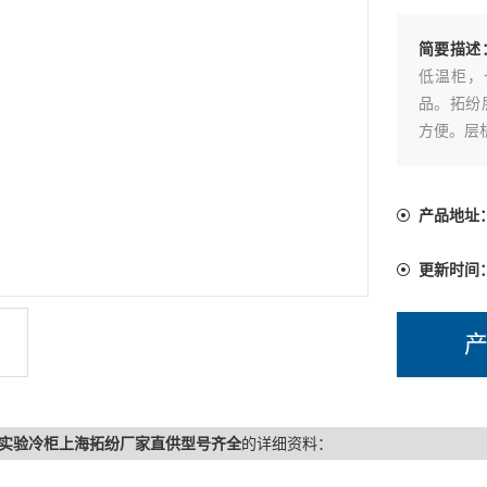
简要描述
低温柜，
品。拓纷
方便。层
产品地址
更新时间
实验冷柜上海拓纷厂家直供型号齐全
的详细资料：