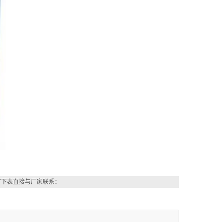
写下表直接与厂家联系：