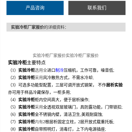
产品咨询
联系我们
实验冷柜厂家报价
的详细资料：
实验冷柜厂家报价实验冷柜厂家报价
实验冷柜
主要特点
实验
柜
选用全
（1）
冷
进口
制冷
压缩机，工作可靠，噪音低;
实验
柜
采用
（2）
冷
风冷散热方式，不需水冷却;
（3）可选多功能型配置，三层可调开放式钢架，
不作
层析实验
亦可用于样品冷藏保存，一柜多用;
实验
柜
（4）
冷
柜内空间高大，便于层析操作;
实验
柜
采用
（5）
冷
全透视双层玻璃门，具防露功能，门带锁扣;
实验
柜
（6）
冷
全不锈钢内壁，清洁卫生,美观耐腐蚀;
实验
柜
内有
（7）
冷
2根层析固定立柱，2层开放式载重托板;
实验
柜
（8）
冷
自带照明灯，消毒灯，上下内电源插座;