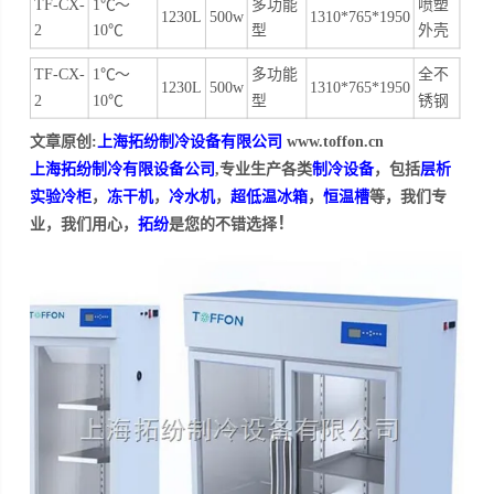
TF-CX-
1℃～
多功能
喷塑
1230L
500w
1310*
7
65*1950
2
10℃
型
外壳
TF-CX-
1℃～
多功能
全不
1230L
500w
1310*
7
65*1950
2
10℃
型
锈钢
文章原创:
上海拓纷制冷设备有限公司
www.toffon.cn
上海拓纷制冷有限设备公司
,专业生产各类
制冷设备
，包括
层析
实验冷柜
，
冻干机
，
冷水机
，
超低温冰箱
，
恒温槽
等，我们专
！
业，我们用心，
拓纷
是您的不错选择