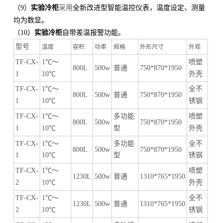
实验
柜
采用
（9）
冷
全新改进型智能温控仪表，温度设定、测量
均为数显。
实验
柜
（10）
冷
自带差温报警功能。
型号
温度
容积
功率
规格
外形尺寸
外观
TF-CX-
1℃～
喷塑
800L
500w
普通
750*
8
7
0
*
19
5
0
1
10℃
外壳
TF-CX-
1℃～
全不
800L
500w
普通
750*
8
7
0
*
19
5
0
1
10℃
锈钢
TF-CX-
1℃～
多功能
喷塑
800L
500w
750*
8
7
0
*
19
5
0
1
10℃
型
外壳
TF-CX-
1℃～
多功能
全不
800L
500w
750*
8
7
0
*
19
5
0
1
10℃
型
锈钢
TF-CX-
1℃～
喷塑
1230L
500w
普通
1310*
7
65*1950
2
10℃
外壳
TF-CX-
1℃～
全不
1230L
500w
普通
1310*
7
65*1950
2
10℃
锈钢