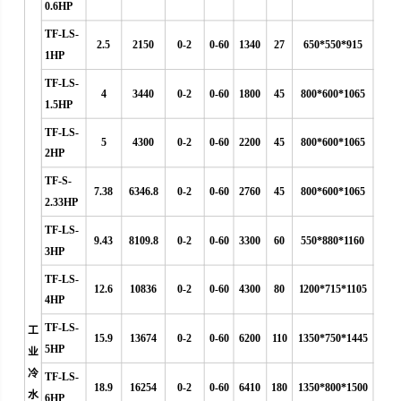
0.6HP
TF-LS-
2.5
2150
0-2
0-60
1340
27
650*550*915
1HP
TF-LS-
4
3440
0-2
0-60
1800
45
800*600*1065
1.5HP
TF-LS-
5
4300
0-2
0-60
2200
45
800*600*1065
2HP
TF-S-
7.38
6346.8
0-2
0-60
2760
45
800*600*1065
2.33HP
TF-LS-
9.43
8109.8
0-2
0-60
3300
60
550*880*1160
3HP
TF-LS-
12.6
10836
0-2
0-60
4300
80
1200*715*1105
4HP
TF-LS-
工
15.9
13674
0-2
0-60
6200
110
1350*750*1445
5HP
业
冷
TF-LS-
18.9
16254
0-2
0-60
6410
180
1350*800*1500
水
6HP