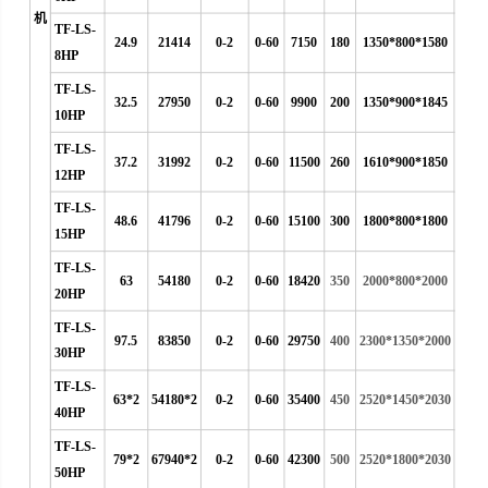
机
TF-LS-
24.9
21414
0-2
0-60
7150
180
1350*800*1580
8HP
TF-LS-
32.5
27950
0-2
0-60
9900
200
1350*900*1845
10HP
TF-LS-
37.2
31992
0-2
0-60
11500
260
1610*900*1850
12HP
TF-LS-
48.6
41796
0-2
0-60
15100
300
1800*800*1800
15HP
TF-LS-
63
54180
0-2
0-60
18420
350
2000*800*2000
20HP
TF-LS-
97.5
83850
0-2
0-60
29750
400
2300*1350*2000
30HP
TF-LS-
63*2
54180*2
0-2
0-60
35400
450
2520*1450*2030
40HP
TF-LS-
79*2
67940*2
0-2
0-60
42300
500
2520*1800*2030
50HP