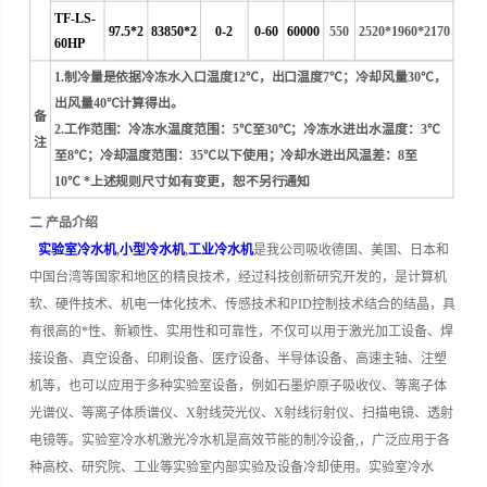
TF-LS-
97.5*2
83850*2
0-2
0-60
60000
550
2520*1960*2170
60HP
1.制冷量是依据冷冻水入口温度12℃，出口温度7℃；冷却风量30℃，
出风量40℃计算得出。
备
2.工作范围：冷冻水温度范围：5℃至30℃；冷冻水进出水温度：3℃
注
至8℃；冷却温度范围：35℃以下使用；冷却水进出风温差：8至
10℃ *上述规则尺寸如有变更，恕不另行通知
二 产品介绍
实验室冷水机
,
小型冷水机
,
工业冷水机
是我公司吸收德国、美国、日本和
中国台湾等国家和地区的精良技术，经过科技创新研究开发的，是计算机
软、硬件技术、机电一体化技术、传感技术和PID控制技术结合的结晶，具
有很高的*性、新颖性、实用性和可靠性，不仅可以用于激光加工设备、焊
接设备、真空设备、印刷设备、医疗设备、半导体设备、高速主轴、注塑
机等，也可以应用于多种实验室设备，例如石墨炉原子吸收仪、等离子体
光谱仪、等离子体质谱仪、X射线荧光仪、X射线衍射仪、扫描电镜、透射
电镜等。
实验室冷水机激光冷水机是高效节能的制冷设备,，广泛应用于各
种高校、研究院、工业等实验室内部实验及设备冷却使用。
实验室冷水