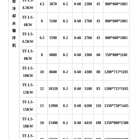
TF-LS-
型
4.5
3870
0-2
0-60
2200
45
800*600*1065
4.5KW
冷
却
TF-LS-
6
5160
0-2
0-60
2760
45
800*600*1065
水
6KW
循
TF-LS-
6.5
5590
0-2
0-60
2760
45
800*600*1065
环
6.5KW
机
TF-LS-
8
6880
0-2
0-60
3300
60
550*880*1160
8KW
TF-LS-
10
8600
0-2
0-60
4300
80
1200*715*1105
10KW
TF-LS-
12
10320
0-2
0-60
5100
85
1200*715*1105
12KW
TF-LS-
15
12900
0-2
0-60
6200
110
1350*750*1445
15KW
TF-LS-
18
15480
0-2
0-60
6410
180
1350*800*1500
18KW
TF-LS-