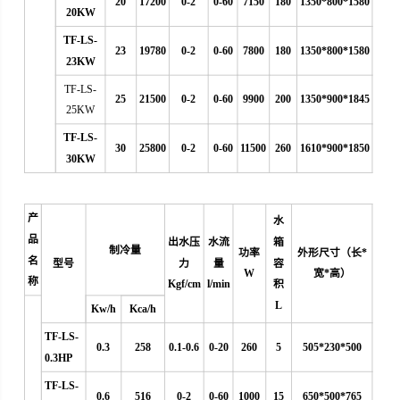
20
17200
0-2
0-60
7150
180
1350*800*1580
20KW
TF-LS-
23
19780
0-2
0-60
7800
180
1350*800*1580
23KW
TF-LS-
25
21500
0-2
0-60
9900
200
1350*900*1845
25KW
TF-LS-
30
25800
0-2
0-60
11500
260
1610*900*1850
30KW
产
水
品
出水压
水流
箱
制冷量
功率
外形尺寸（长*
名
型号
力
量
容
W
宽*高）
称
Kgf/cm
l/min
积
L
Kw/h
Kca/h
TF-LS-
0.3
258
0.1-0.6
0
-20
260
5
505*230*500
0.3HP
TF-LS-
0.6
516
0-2
0-60
1000
15
650*500*765