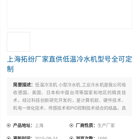
上海拓纷厂家直供低温冷水机型号全可定
制
简要描述：
低温冷冻机.小型冷水机,工业冷水机是我公司吸
收德国、美国、日本和中国台湾等国家和地区的精良技
术，经过科技创新研究开发的，是计算机软、硬件技术、
机电一体化技术、传感技术和PID控制技术结合的结晶，具
有很高的*性、新颖性、实用性和可靠性。上海拓纷厂家直
供低温冷水机型号全可定制
产品地址：
上海
厂商性质：
生产厂家
更新时间：
2015-09-24
浏览次数：
1686