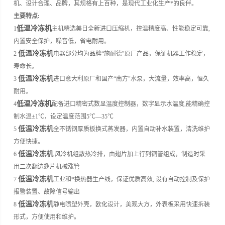
机、设计合理、品牌，其规格有上百种，是现代工业化生产*的良伴。
主要特点:
低温冷冻机
1
主机精选美日全新进口压缩机，控温精度高、性能稳定可靠,
内置安全保护，噪音低，省电耐用。
低温冷冻机
2
电器部分均为品牌“施耐德"原厂产品，保证机器工作稳定，
寿命长。
低温冷冻机
3
进口意大利原厂和国产“南方"水泵，大流量，效率高，恒久
耐用。
低温冷冻机
4
配备进口精密式数显温度控制器，数字显示水温度,能精确控
制水温±1℃，设定温度范围5℃—35℃
低温冷冻机
5
全不锈钢厚质板换式蒸发器，内置自动补水装置，清洗维护
方便快捷。
低温冷冻机
6
风冷机组散热冷排，由翅片加上行列铜管组成，制造时采
用二次翻边翅片机械涨管
低温冷冻机
7
工业和*换热器生产线，保证优质高效, 设有自动控制及保护
报警装置、故障信号输出
低温冷冻机
8
静电喷塑外壳，欧化设计，美观大方，外表板采用快速拆装
形式，方便使用和维护。