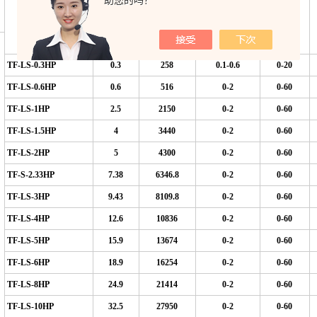
助您的吗？
名
制冷量
出水压力
水流量
型号
Kgf/cm
l/min
Kw/h
Kca/h
TF-LS-0.3HP
0.3
258
0.1-0.6
0
-20
TF-LS-0.6HP
0.6
516
0-2
0-60
TF-LS-1HP
2.5
2150
0-2
0-60
TF-LS-1.5HP
4
3440
0-2
0-60
TF-LS-2HP
5
4300
0-2
0-60
TF-S-2.33HP
7.38
6346.8
0-2
0-60
TF-LS-3HP
9.43
8109.8
0-2
0-60
TF-LS-4HP
12.6
10836
0-2
0-60
TF-LS-5HP
15.9
13674
0-2
0-60
TF-LS-6HP
18.9
16254
0-2
0-60
TF-LS-8HP
24.9
21414
0-2
0-60
TF-LS-10HP
32.5
27950
0-2
0-60