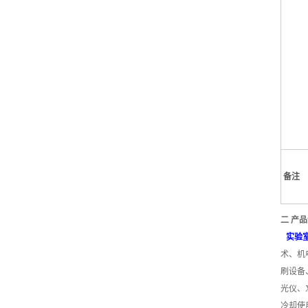
备注
二 产
实验
术、机
刷设备
光仪、
冷却使