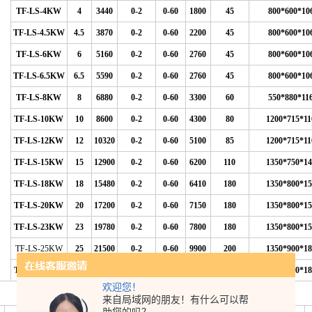
TF-LS-4KW
4
3440
0-2
0-60
1800
45
800*600*10
TF-LS-4.5KW
4.5
3870
0-2
0-60
2200
45
800*600*10
TF-LS-6KW
6
5160
0-2
0-60
2760
45
800*600*10
TF-LS-6.5KW
6.5
5590
0-2
0-60
2760
45
800*600*10
TF-LS-8KW
8
6880
0-2
0-60
3300
60
550*880*11
TF-LS-10KW
10
8600
0-2
0-60
4300
80
1200*715*11
TF-LS-12KW
12
10320
0-2
0-60
5100
85
1200*715*11
TF-LS-15KW
15
12900
0-2
0-60
6200
110
1350*750*14
TF-LS-18KW
18
15480
0-2
0-60
6410
180
1350*800*15
TF-LS-20KW
20
17200
0-2
0-60
7150
180
1350*800*15
TF-LS-23KW
23
19780
0-2
0-60
7800
180
1350*800*15
TF-LS-25KW
25
21500
0-2
0-60
9900
200
1350*900*18
TF-LS-30KW
30
25800
0-2
0-60
11500
260
1610*900*18
欢迎您！
来自局域网的朋友！有什么可以帮