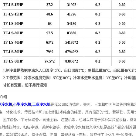
TF-LS-12HP
37.2
31992
0-2
0-60
TF-LS-15HP
48.6
41796
0-2
0-60
TF-LS-20HP
63
54180
0-2
0-60
TF-LS-30HP
97.5
83850
0-2
0-60
TF-LS-40HP
63*2
54180*2
0-2
0-60
TF-LS-50HP
79*2
67940*2
0-2
0-60
TF-LS-60HP
97.5*2
83850*2
0-2
0-60
1.制冷量是依据冷冻水入口温度12℃，出口温度7℃；冷却风量30℃，出风量40℃
2.工作范围：冷冻水温度范围：5℃至30℃；冷冻水进出水温度：3℃至8℃；冷却温
寸如有变更，恕不另行通知
品介绍
室冷水机
,
小型冷水机
,
工业冷水机
是我公司吸收德国、美国、日本和中国台湾等国家和
电一体化技术、传感技术和PID控制技术结合的结晶，具有很高的*性、新颖性、实
、医疗设备、半导体设备、高速主轴、注塑机等，也可以应用于多种实验室设备，例
X射线衍射仪、扫描电镜、透射电镜等。
实验室冷水机激光冷水机是高效节能的制冷设
用。
实验室冷水机、设计合理、品牌，其规格有上百种，是现代工业化生产*的良伴。