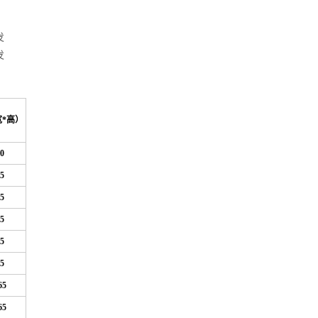
发
发
宽*高）
0
5
5
5
5
5
65
65