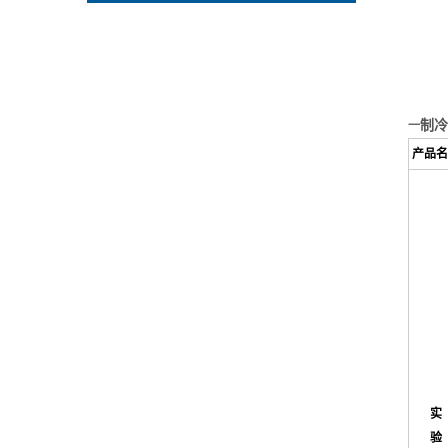
制冷
一
产品名
实
验