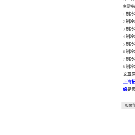
主要特
制冷
1
制冷
2
制冷
3
制冷
4
制冷
5
制冷
6
制冷
7
制冷
8
文章原
上海
纷
是
如果