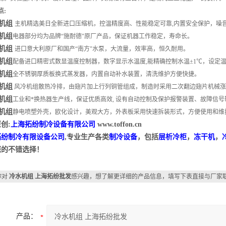
点:
机组
主机精选美日全新进口压缩机，控温精度高、性能稳定可靠,内置安全保护，噪
机组
电器部分均为品牌“施耐德"原厂产品，保证机器工作稳定，寿命长。
机组
进口意大利原厂和国产“南方"水泵，大流量，效率高，恒久耐用。
机组
配备进口精密式数显温度控制器，数字显示水温度,能精确控制水温±1℃，设定温
机组
全不锈钢厚质板换式蒸发器，内置自动补水装置，清洗维护方便快捷。
机组
风冷机组散热冷排，由翅片加上行列铜管组成，制造时采用二次翻边翅片机械
机组
工业和*换热器生产线，保证优质高效, 设有自动控制及保护报警装置、故障信号
机组
静电喷塑外壳，欧化设计，美观大方，外表板采用快速拆装形式，方便使用和维
创:
上海拓纷制冷设备有限公司
www.toffon.cn
拓纷制冷有限设备公司
,专业生产各类
制冷设备
，包括
层析冷柜
，
冻干机
，
您的不错选择！
你对
冷水机组 上海拓纷批发
感兴趣，想了解更详细的产品信息，填写下表直接与厂家
产品：