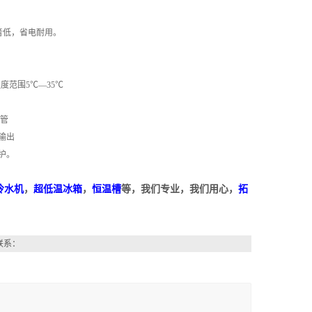
音低，省电耐用。
度范围5℃—35℃
涨管
输出
护。
冷水机
，
超低温冰箱
，
恒温槽
等，我们专业，我们用心，
拓
联系：