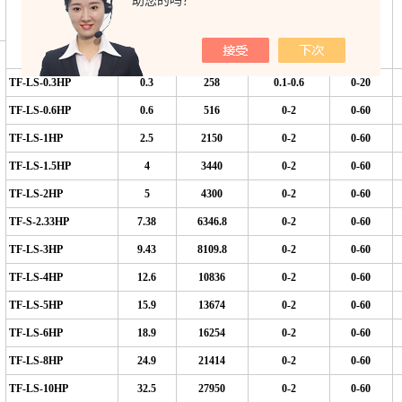
助您的吗？
名
制冷量
出水压力
水流量
型号
Kgf/cm
l/min
Kw/h
Kca/h
TF-LS-0.3HP
0.3
258
0.1-0.6
0
-20
TF-LS-0.6HP
0.6
516
0-2
0-60
TF-LS-1HP
2.5
2150
0-2
0-60
TF-LS-1.5HP
4
3440
0-2
0-60
TF-LS-2HP
5
4300
0-2
0-60
TF-S-2.33HP
7.38
6346.8
0-2
0-60
TF-LS-3HP
9.43
8109.8
0-2
0-60
TF-LS-4HP
12.6
10836
0-2
0-60
TF-LS-5HP
15.9
13674
0-2
0-60
TF-LS-6HP
18.9
16254
0-2
0-60
TF-LS-8HP
24.9
21414
0-2
0-60
TF-LS-10HP
32.5
27950
0-2
0-60