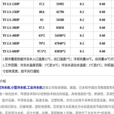
TF-LS-12HP
37.2
31992
0-2
0-60
TF-LS-15HP
48.6
41796
0-2
0-60
TF-LS-20HP
63
54180
0-2
0-60
TF-LS-30HP
97.5
83850
0-2
0-60
TF-LS-40HP
63*2
54180*2
0-2
0-60
TF-LS-50HP
79*2
67940*2
0-2
0-60
TF-LS-60HP
97.5*2
83850*2
0-2
0-60
1.制冷量是依据冷冻水入口温度12℃，出口温度7℃；冷却风量30℃，出风量40℃
2.工作范围：冷冻水温度范围：5℃至30℃；冷冻水进出水温度：3℃至8℃；冷却温
寸如有变更，恕不另行通知
品介绍
室冷水机
,
小型冷水机
,
工业冷水机
是我公司吸收德国、美国、日本和中国台湾等国家和
电一体化技术、传感技术和PID控制技术结合的结晶，具有很高的*性、新颖性、实
、医疗设备、半导体设备、高速主轴、注塑机等，也可以应用于多种实验室设备，例
X射线衍射仪、扫描电镜、透射电镜等。
实验室冷水机激光冷水机是高效节能的制冷设
用。
实验室冷水机、设计合理、品牌，其规格有上百种，是现代工业化生产*的良伴。