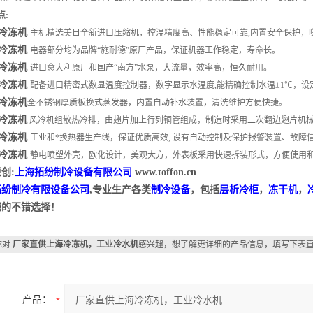
点:
冷冻机
主机精选美日全新进口压缩机，控温精度高、性能稳定可靠,内置安全保护，
冷冻机
电器部分均为品牌“施耐德”原厂产品，保证机器工作稳定，寿命长。
冷冻机
进口意大利原厂和国产“南方”水泵，大流量，效率高，恒久耐用。
冷冻机
配备进口精密式数显温度控制器，数字显示水温度,能精确控制水温±1℃，设定
冷冻机
全不锈钢厚质板换式蒸发器，内置自动补水装置，清洗维护方便快捷。
冷冻机
风冷机组散热冷排，由翅片加上行列铜管组成，制造时采用二次翻边翅片机
冷冻机
工业和*换热器生产线，保证优质高效, 设有自动控制及保护报警装置、故障
冷冻机
静电喷塑外壳，欧化设计，美观大方，外表板采用快速拆装形式，方便使用
创:
上海拓纷制冷设备有限公司
www.toffon.cn
拓纷制冷有限设备公司
,专业生产各类
制冷设备
，包括
层析冷柜
，
冻干机
，
您的不错选择！
你对
厂家直供上海冷冻机，工业冷水机
感兴趣，想了解更详细的产品信息，填写下表
产品：