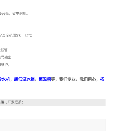
噪音低，省电耐用。
温度范围5℃—35℃
械涨管
信号输出
和维护。
冷水机
，
超低温冰箱
，
恒温槽
等，我们专业，我们用心，
拓
直接与厂家联系：