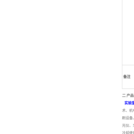
备注
二 产
实验
术、机
刷设备
光仪、
冷却使