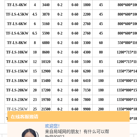
TF-LS-4KW
4
3440
0-2
0-60
1800
45
800*600*10
TF-LS-4.5KW
4.5
3870
0-2
0-60
2200
45
800*600*10
TF-LS-6KW
6
5160
0-2
0-60
2760
45
800*600*10
TF-LS-6.5KW
6.5
5590
0-2
0-60
2760
45
800*600*10
TF-LS-8KW
8
6880
0-2
0-60
3300
60
550*880*11
TF-LS-10KW
10
8600
0-2
0-60
4300
80
1200*715*11
TF-LS-12KW
12
10320
0-2
0-60
5100
85
1200*715*11
TF-LS-15KW
15
12900
0-2
0-60
6200
110
1350*750*14
TF-LS-18KW
18
15480
0-2
0-60
6410
180
1350*800*15
TF-LS-20KW
20
17200
0-2
0-60
7150
180
1350*800*15
TF-LS-23KW
23
19780
0-2
0-60
7800
180
1350*800*15
TF-LS-25KW
25
21500
0-2
0-60
9900
200
1350*900*18
TF-LS-30KW
30
25800
0-2
0-60
11500
260
1610*900*18
欢迎您！
来自局域网的朋友！有什么可以帮