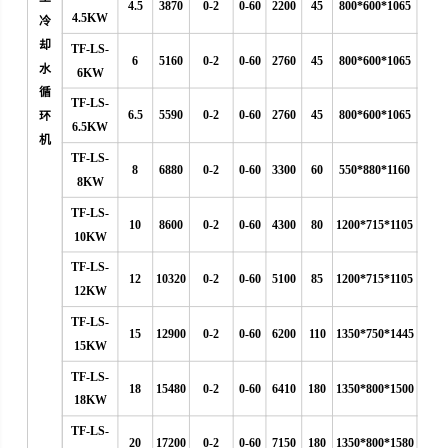
4.5
3870
0-2
0-60
2200
45
800*600*1065
4.5KW
冷
却
TF-LS-
6
5160
0-2
0-60
2760
45
800*600*1065
水
6KW
循
TF-LS-
6.5
5590
0-2
0-60
2760
45
800*600*1065
环
6.5KW
机
TF-LS-
8
6880
0-2
0-60
3300
60
550*880*1160
8KW
TF-LS-
10
8600
0-2
0-60
4300
80
1200*715*1105
10KW
TF-LS-
12
10320
0-2
0-60
5100
85
1200*715*1105
12KW
TF-LS-
15
12900
0-2
0-60
6200
110
1350*750*1445
15KW
TF-LS-
18
15480
0-2
0-60
6410
180
1350*800*1500
18KW
TF-LS-
20
17200
0-2
0-60
7150
180
1350*800*1580