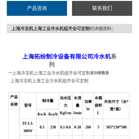
产品咨询
联系我们
上海冷冻机上海工业冷水机组齐全可定制
的详细资料：
上海拓纷制冷设备有限公司
冷水机
系
列
上海冷冻机上海工业冷水机组齐全可定制
一
系列参数表
上海冷冻机上海工业冷水机组齐全可定制
产品
出水压
水流
水箱
制冷量
功率
外形尺寸（长*
名称
型号
力
量
容积
W
宽*高）
Kgf/cm
l/min
L
Kw/h
Kca/h
TF-LS-
0.3
258
0.1-0.6
0
-20
260
5
505*230*500
300W