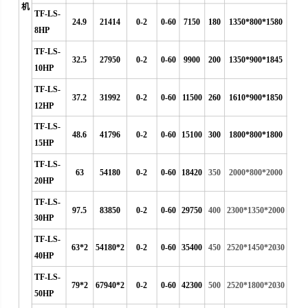
机
TF-LS-
24.9
21414
0-2
0-60
7150
180
1350*800*1580
8HP
TF-LS-
32.5
27950
0-2
0-60
9900
200
1350*900*1845
10HP
TF-LS-
37.2
31992
0-2
0-60
11500
260
1610*900*1850
12HP
TF-LS-
48.6
41796
0-2
0-60
15100
300
1800*800*1800
15HP
TF-LS-
63
54180
0-2
0-60
18420
350
2000*800*2000
20HP
TF-LS-
97.5
83850
0-2
0-60
29750
400
2300*1350*2000
30HP
TF-LS-
63*2
54180*2
0-2
0-60
35400
450
2520*1450*2030
40HP
TF-LS-
79*2
67940*2
0-2
0-60
42300
500
2520*1800*2030
50HP