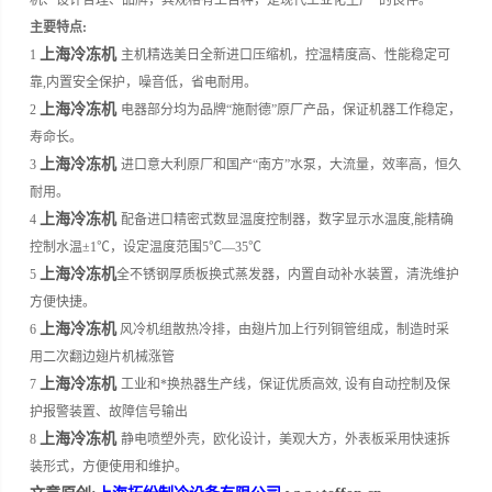
机、设计合理、品牌，其规格有上百种，是现代工业化生产*的良伴。
主要特点:
上海冷冻机
1
主机精选美日全新进口压缩机，控温精度高、性能稳定可
靠,内置安全保护，噪音低，省电耐用。
上海冷冻机
2
电器部分均为品牌“施耐德”原厂产品，保证机器工作稳定，
寿命长。
上海冷冻机
3
进口意大利原厂和国产“南方”水泵，大流量，效率高，恒久
耐用。
上海冷冻机
4
配备进口精密式数显温度控制器，数字显示水温度,能精确
控制水温±1℃，设定温度范围5℃—35℃
上海冷冻机
5
全不锈钢厚质板换式蒸发器，内置自动补水装置，清洗维护
方便快捷。
上海冷冻机
6
风冷机组散热冷排，由翅片加上行列铜管组成，制造时采
用二次翻边翅片机械涨管
上海冷冻机
7
工业和*换热器生产线，保证优质高效, 设有自动控制及保
护报警装置、故障信号输出
上海冷冻机
8
静电喷塑外壳，欧化设计，美观大方，外表板采用快速拆
装形式，方便使用和维护。