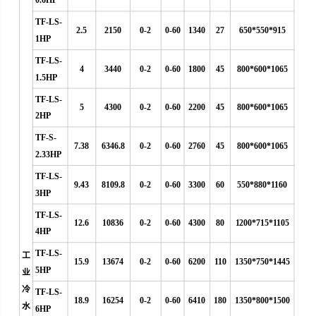
0.6HP
TF-LS-
2.5
2150
0-2
0-60
1340
27
650*550*915
1HP
TF-LS-
4
3440
0-2
0-60
1800
45
800*600*1065
1.5HP
TF-LS-
5
4300
0-2
0-60
2200
45
800*600*1065
2HP
TF-S-
7.38
6346.8
0-2
0-60
2760
45
800*600*1065
2.33HP
TF-LS-
9.43
8109.8
0-2
0-60
3300
60
550*880*1160
3HP
TF-LS-
12.6
10836
0-2
0-60
4300
80
1200*715*1105
4HP
TF-LS-
工
15.9
13674
0-2
0-60
6200
110
1350*750*1445
5HP
业
冷
TF-LS-
18.9
16254
0-2
0-60
6410
180
1350*800*1500
水
6HP