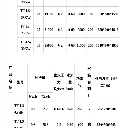
20KW
TF-LS-
23
19780
0-2
0-60
7800
180
1350*800*1580
23KW
TF-LS-
25
21500
0-2
0-60
9900
200
1350*900*1845
25KW
TF-LS-
30
25800
0-2
0-60
11500
260
1610*900*1850
30KW
产
水
品
出水压
水流
箱
制冷量
功率
外形尺寸（长*
名
型号
力
量
容
W
宽*高）
称
Kgf/cm
l/min
积
L
Kw/h
Kca/h
TF-LS-
0.3
258
0.1-0.6
0
-20
260
5
505*230*500
0.3HP
TF-LS-
0.6
516
0-2
0-60
1000
15
650*500*765