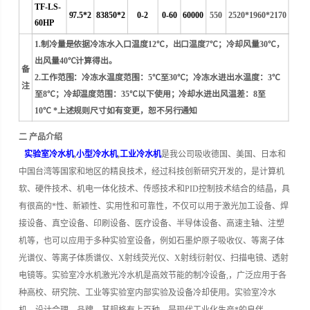
TF-LS-
97.5*2
83850*2
0-2
0-60
60000
550
2520*1960*2170
60HP
1.制冷量是依据冷冻水入口温度12℃，出口温度7℃；冷却风量30℃，
出风量40℃计算得出。
备
2.工作范围：冷冻水温度范围：5℃至30℃；冷冻水进出水温度：3℃
注
至8℃；冷却温度范围：35℃以下使用；冷却水进出风温差：8至
10℃ *上述规则尺寸如有变更，恕不另行通知
二 产品介绍
实验室冷水机
,
小型冷水机
,
工业冷水机
是我公司吸收德国、美国、日本和
中国台湾等国家和地区的精良技术，经过科技创新研究开发的，是计算机
软、硬件技术、机电一体化技术、传感技术和PID控制技术结合的结晶，具
有很高的*性、新颖性、实用性和可靠性，不仅可以用于激光加工设备、焊
接设备、真空设备、印刷设备、医疗设备、半导体设备、高速主轴、注塑
机等，也可以应用于多种实验室设备，例如石墨炉原子吸收仪、等离子体
光谱仪、等离子体质谱仪、X射线荧光仪、X射线衍射仪、扫描电镜、透射
电镜等。
实验室冷水机激光冷水机是高效节能的制冷设备,，广泛应用于各
种高校、研究院、工业等实验室内部实验及设备冷却使用。
实验室冷水