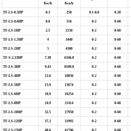
Kw/h
Kca/h
TF-LS-0.3HP
0.3
258
0.1-0.6
0
-20
TF-LS-0.6HP
0.6
516
0-2
0-60
TF-LS-1HP
2.5
2150
0-2
0-60
TF-LS-1.5HP
4
3440
0-2
0-60
TF-LS-2HP
5
4300
0-2
0-60
TF-S-2.33HP
7.38
6346.8
0-2
0-60
TF-LS-3HP
9.43
8109.8
0-2
0-60
TF-LS-4HP
12.6
10836
0-2
0-60
TF-LS-5HP
15.9
13674
0-2
0-60
TF-LS-6HP
18.9
16254
0-2
0-60
TF-LS-8HP
24.9
21414
0-2
0-60
TF-LS-10HP
32.5
27950
0-2
0-60
TF-LS-12HP
37.2
31992
0-2
0-60
TF-LS-15HP
48.6
41796
0-2
0-60