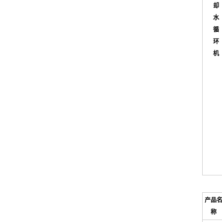
却
水
循
环
机
产品
称