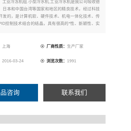
：
工业冷冻机组.小型冷水机,工业冷水机是我公司吸收德
、日本和中国台湾等国家和地区的精良技术，经过科技
开发的，是计算机软、硬件技术、机电一体化技术、传
PID控制技术结合的结晶，具有很高的*性、新颖性、实
靠性。工业冷冻机组上海拓纷厂家直供
：
上海
厂商性质：
生产厂家
：
2016-03-24
浏览次数：
1991
产品咨询
联系我们