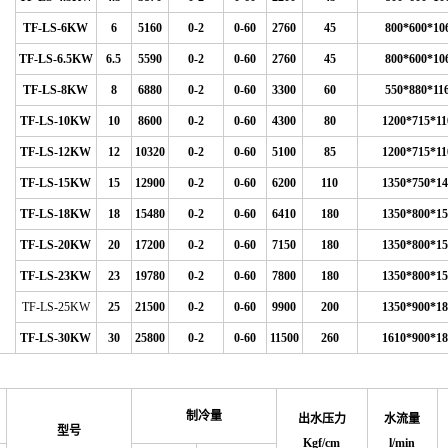
TF-LS-6KW
6
5160
0-2
0-60
2760
45
800*600*10
TF-LS-6.5KW
6.5
5590
0-2
0-60
2760
45
800*600*10
TF-LS-8KW
8
6880
0-2
0-60
3300
60
550*880*11
TF-LS-10KW
10
8600
0-2
0-60
4300
80
1200*715*11
TF-LS-12KW
12
10320
0-2
0-60
5100
85
1200*715*11
TF-LS-15KW
15
12900
0-2
0-60
6200
110
1350*750*14
TF-LS-18KW
18
15480
0-2
0-60
6410
180
1350*800*15
TF-LS-20KW
20
17200
0-2
0-60
7150
180
1350*800*15
TF-LS-23KW
23
19780
0-2
0-60
7800
180
1350*800*15
TF-LS-25KW
25
21500
0-2
0-60
9900
200
1350*900*18
TF-LS-30KW
30
25800
0-2
0-60
11500
260
1610*900*18
名
制冷量
出水压力
水流量
型号
Kgf/cm
l/min