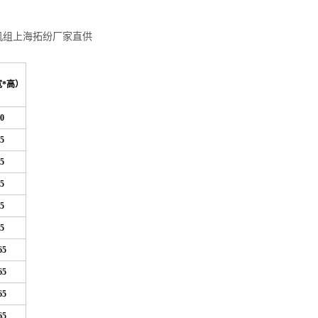
机组上海拓纷厂家直供
宽*高）
0
5
5
5
5
5
65
65
65
65