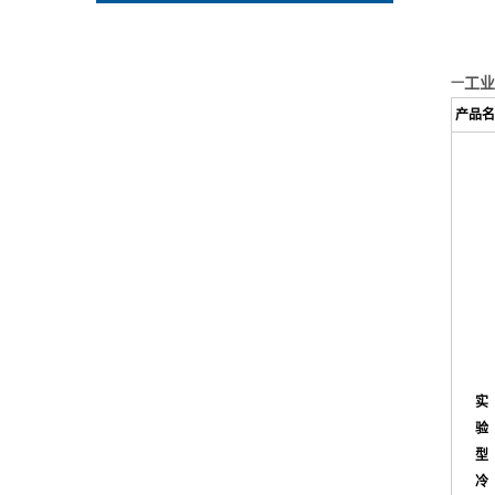
工业
一
产品名
实
验
型
冷