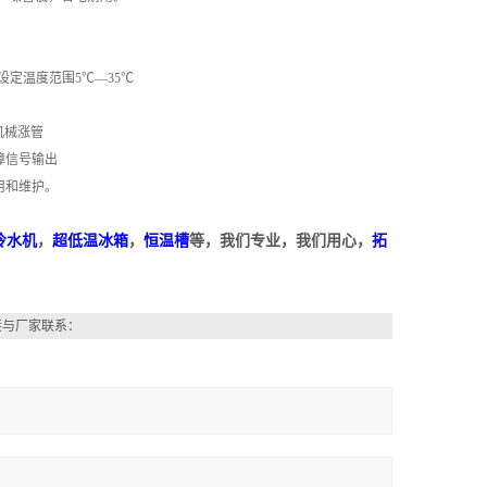
设定温度范围5℃—35℃
机械涨管
障信号输出
用和维护。
冷水机
，
超低温冰箱
，
恒温槽
等，我们专业，我们用心，
拓
接与厂家联系：