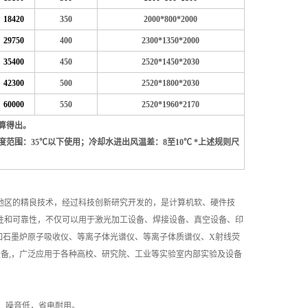
18420
350
2000*800*2000
29750
400
2300*1350*2000
35400
450
2520*1450*2030
42300
500
2520*1800*2030
60000
550
2520*1960*2170
计算得出。
度范围：35℃以下使用；冷却水进出风温差：8至10℃ *上述规则尺
地区的精良技术，经过科技创新研究开发的，是计算机软、硬件技
用性和可靠性，不仅可以用于激光加工设备、焊接设备、真空设备、印
如石墨炉原子吸收仪、等离子体光谱仪、等离子体质谱仪、X射线荧
备,，广泛应用于各种高校、研究院、工业等实验室内部实验及设备
，噪音低，省电耐用。