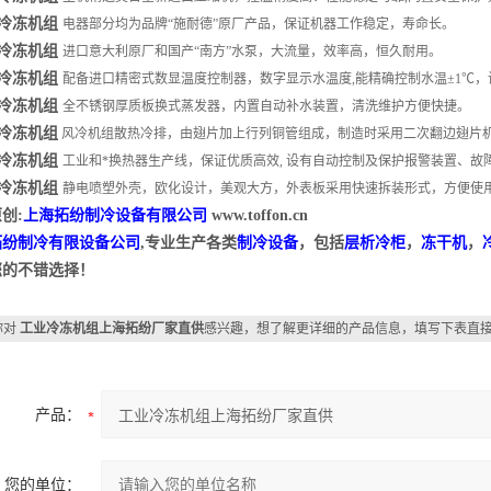
冷冻机组
电器部分均为品牌“施耐德”原厂产品，保证机器工作稳定，寿命长。
冷冻机组
进口意大利原厂和国产“南方”水泵，大流量，效率高，恒久耐用。
冷冻机组
配备进口精密式数显温度控制器，数字显示水温度,能精确控制水温±1℃，
冷冻机组
全不锈钢厚质板换式蒸发器，内置自动补水装置，清洗维护方便快捷。
冷冻机组
风冷机组散热冷排，由翅片加上行列铜管组成，制造时采用二次翻边翅片
冷冻机组
工业和*换热器生产线，保证优质高效, 设有自动控制及保护报警装置、故
冷冻机组
静电喷塑外壳，欧化设计，美观大方，外表板采用快速拆装形式，方便使
创:
上海拓纷制冷设备有限公司
www.toffon.cn
拓纷制冷有限设备公司
,专业生产各类
制冷设备
，包括
层析冷柜
，
冻干机
，
您的不错选择！
你对
工业冷冻机组上海拓纷厂家直供
感兴趣，想了解更详细的产品信息，填写下表直
产品：
您的单位：