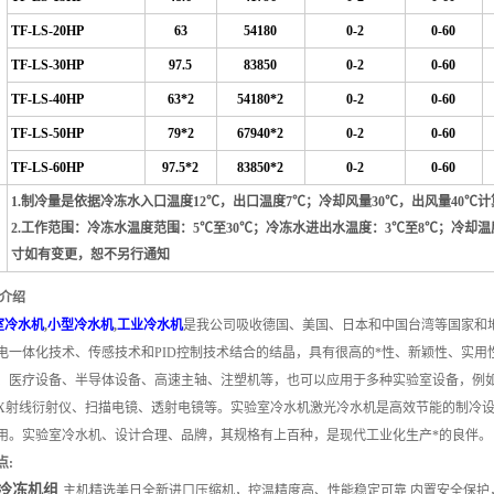
TF-LS-20HP
63
54180
0-2
0-60
TF-LS-30HP
97.5
83850
0-2
0-60
TF-LS-40HP
63*2
54180*2
0-2
0-60
TF-LS-50HP
79*2
67940*2
0-2
0-60
TF-LS-60HP
97.5*2
83850*2
0-2
0-60
1.制冷量是依据冷冻水入口温度12℃，出口温度7℃；冷却风量30℃，出风量40℃
2.工作范围：冷冻水温度范围：5℃至30℃；冷冻水进出水温度：3℃至8℃；冷却温
寸如有变更，恕不另行通知
品介绍
室冷水机
,
小型冷水机
,
工业冷水机
是我公司吸收德国、美国、日本和中国台湾等国家和
电一体化技术、传感技术和PID控制技术结合的结晶，具有很高的*性、新颖性、实
、医疗设备、半导体设备、高速主轴、注塑机等，也可以应用于多种实验室设备，例
X射线衍射仪、扫描电镜、透射电镜等。
实验室冷水机激光冷水机是高效节能的制冷设
用。
实验室冷水机、设计合理、品牌，其规格有上百种，是现代工业化生产*的良伴。
点:
冷冻机组
主机精选美日全新进口压缩机，控温精度高、性能稳定可靠,内置安全保护