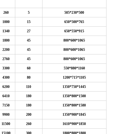
260
5
505*230*500
1000
15
650*500*765
1340
27
650*550*915
1800
45
800*600*1065
2200
45
800*600*1065
2760
45
800*600*1065
3300
60
550*880*1160
4300
80
1200*715*1105
6200
110
1350*750*1445
6410
180
1350*800*1500
7150
180
1350*800*1580
9900
200
1350*900*1845
11500
260
1610*900*1850
15100
300
1800*800*1800