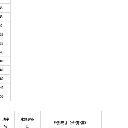
65
65
60
05
05
45
00
80
80
45
50
功率
水箱容积
外形尺寸（长*宽*高）
W
L