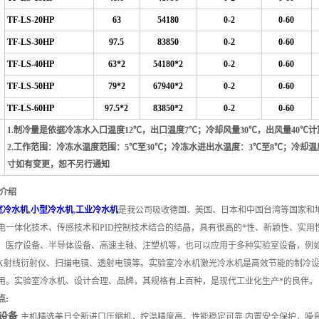
TF-LS-20HP
63
54180
0-2
0-60
TF-LS-30HP
97.5
83850
0-2
0-60
TF-LS-40HP
63*2
54180*2
0-2
0-60
TF-LS-50HP
79*2
67940*2
0-2
0-60
TF-LS-60HP
97.5*2
83850*2
0-2
0-60
1.制冷量是依据冷冻水入口温度12℃，出口温度7℃；冷却风量30℃，出风量40℃
2.工作范围：冷冻水温度范围：5℃至30℃；冷冻水进出水温度：3℃至8℃；冷却温
寸如有变更，恕不另行通知
品介绍
室冷水机
,
小型冷水机
,
工业冷水机
是我公司吸收德国、美国、日本和中国台湾等国家和
电一体化技术、传感技术和PID控制技术结合的结晶，具有很高的*性、新颖性、实
、医疗设备、半导体设备、高速主轴、注塑机等，也可以应用于多种实验室设备，例
X射线衍射仪、扫描电镜、透射电镜等。
实验室冷水机激光冷水机是高效节能的制冷设
用。
实验室冷水机、设计合理、品牌，其规格有上百种，是现代工业化生产*的良伴。
点:
设备
主机精选美日全新进口压缩机，控温精度高、性能稳定可靠,内置安全保护，噪