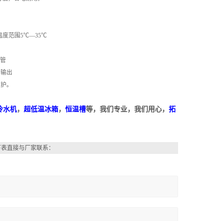
度范围5℃—35℃
涨管
号输出
维护。
冷水机
，
超低温冰箱
，
恒温槽
等，我们专业，我们用心，
拓
下表直接与厂家联系：