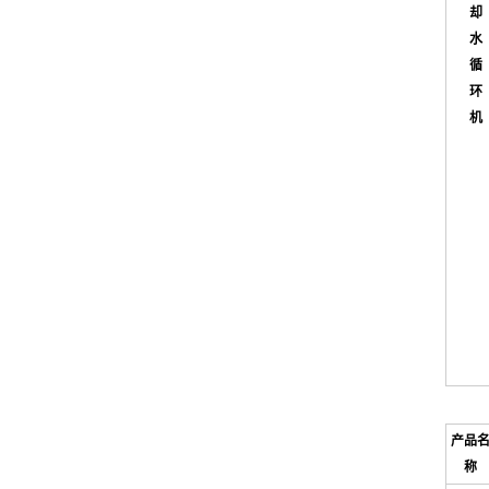
却
水
循
环
机
产品
称