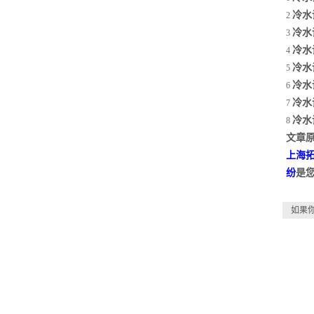
冷水
2
冷水
3
冷水
4
冷水
5
冷水
6
冷水
7
冷水
8
文章原
上海
纷
是
如果