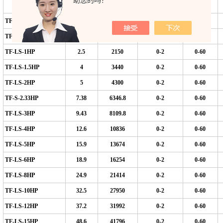
助您的吗？
Kw/h
Kca/h
TF-LS-0.3HP
0.3
258
0.1-0.6
0
-20
TF-LS-0.6HP
0.6
516
0-2
0-60
TF-LS-1HP
2.5
2150
0-2
0-60
TF-LS-1.5HP
4
3440
0-2
0-60
TF-LS-2HP
5
4300
0-2
0-60
TF-S-2.33HP
7.38
6346.8
0-2
0-60
TF-LS-3HP
9.43
8109.8
0-2
0-60
TF-LS-4HP
12.6
10836
0-2
0-60
TF-LS-5HP
15.9
13674
0-2
0-60
TF-LS-6HP
18.9
16254
0-2
0-60
TF-LS-8HP
24.9
21414
0-2
0-60
TF-LS-10HP
32.5
27950
0-2
0-60
TF-LS-12HP
37.2
31992
0-2
0-60
TF-LS-15HP
48.6
41796
0-2
0-60