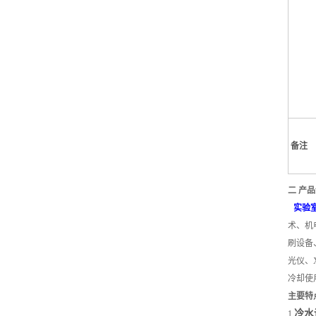
备注
二 产
实验
术、机
刷设备
光仪、
冷却使
主要特
冷水
1