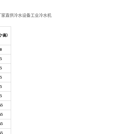
厂家直供冷水设备工业冷水机
宽*高）
0
5
5
5
5
5
65
65
65
65