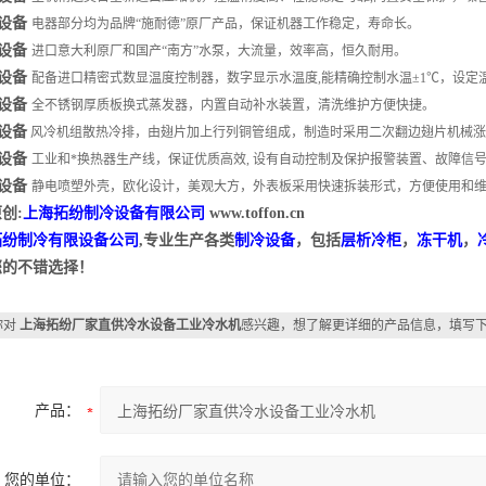
设备
电器部分均为品牌“施耐德”原厂产品，保证机器工作稳定，寿命长。
设备
进口意大利原厂和国产“南方”水泵，大流量，效率高，恒久耐用。
设备
配备进口精密式数显温度控制器，数字显示水温度,能精确控制水温±1℃，设定温
设备
全不锈钢厚质板换式蒸发器，内置自动补水装置，清洗维护方便快捷。
设备
风冷机组散热冷排，由翅片加上行列铜管组成，制造时采用二次翻边翅片机械
设备
工业和*换热器生产线，保证优质高效, 设有自动控制及保护报警装置、故障信
设备
静电喷塑外壳，欧化设计，美观大方，外表板采用快速拆装形式，方便使用和
创:
上海拓纷制冷设备有限公司
www.toffon.cn
拓纷制冷有限设备公司
,专业生产各类
制冷设备
，包括
层析冷柜
，
冻干机
，
您的不错选择！
你对
上海拓纷厂家直供冷水设备工业冷水机
感兴趣，想了解更详细的产品信息，填写
产品：
您的单位：