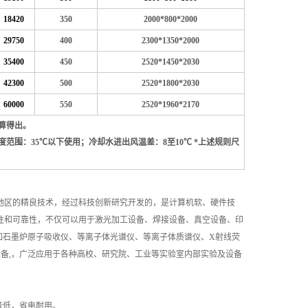
18420
350
2000*800*2000
29750
400
2300*1350*2000
35400
450
2520*1450*2030
42300
500
2520*1800*2030
60000
550
2520*1960*2170
计算得出。
度范围：35℃以下使用；冷却水进出风温差：8至10℃ *上述规则尺
地区的精良技术，经过科技创新研究开发的，是计算机软、硬件技
用性和可靠性，不仅可以用于激光加工设备、焊接设备、真空设备、印
如石墨炉原子吸收仪、等离子体光谱仪、等离子体质谱仪、X射线荧
备,，广泛应用于各种高校、研究院、工业等实验室内部实验及设备
音低，省电耐用。