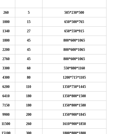
260
5
505*230*500
1000
15
650*500*765
1340
27
650*550*915
1800
45
800*600*1065
2200
45
800*600*1065
2760
45
800*600*1065
3300
60
550*880*1160
4300
80
1200*715*1105
6200
110
1350*750*1445
6410
180
1350*800*1500
7150
180
1350*800*1580
9900
200
1350*900*1845
11500
260
1610*900*1850
15100
300
1800*800*1800