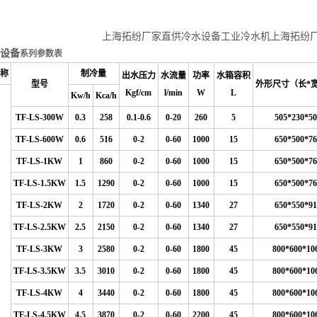
上海拓纷厂家直供冷水设备工业冷水机上海拓纷
设备
系列参数表
称
制冷量
出水压力
水流量
功率
水箱容积
型号
外形尺寸（长*
Kgf/cm
l/min
W
L
Kw/h
Kca/h
TF-LS-300W
0.3
258
0.1-0.6
0
-20
260
5
505*230*50
TF-LS-600W
0.6
516
0-2
0-60
1000
15
650*500*76
TF-LS-1KW
1
860
0-2
0-60
1000
15
650*500*76
TF-LS-1.5KW
1.5
1290
0-2
0-60
1000
15
650*500*76
TF-LS-2KW
2
1720
0-2
0-60
1340
27
650*550*91
TF-LS-2.5KW
2.5
2150
0-2
0-60
1340
27
650*550*91
TF-LS-3KW
3
2580
0-2
0-60
1800
45
800*600*10
TF-LS-3.5KW
3.5
3010
0-2
0-60
1800
45
800*600*10
TF-LS-4KW
4
3440
0-2
0-60
1800
45
800*600*10
TF-LS-4.5KW
4.5
3870
0-2
0-60
2200
45
800*600*10