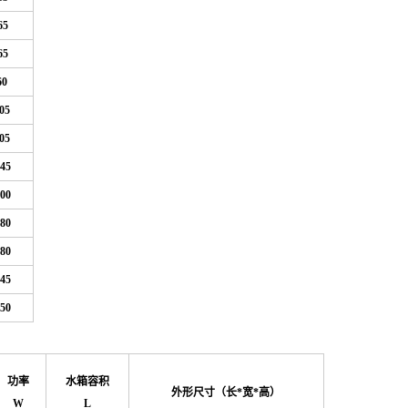
65
65
60
05
05
45
00
80
80
45
50
功率
水箱容积
外形尺寸（长*宽*高）
W
L