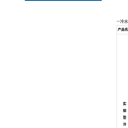
冷水
一
产品名
实
验
型
冷