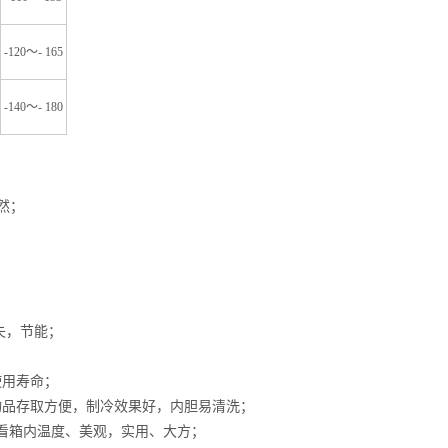
-120
～
- 165
-140
～
- 180
然；
失，节能；
使用寿命；
物品存取方便，制冷效果好，内胆易清洗；
查看箱内温度、美观，实用、大方；