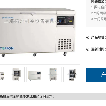
简要描述
1.微电
2.**的
3.外门
4.具有*
5.根据用
产品地址
更新时间
拓纷直供金枪鱼冷冻冰箱
的详细资料：