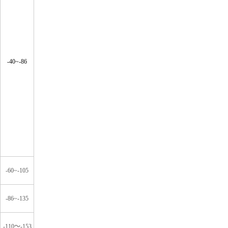
-40~-86
-60~-105
-86~-135
-110
～
-153