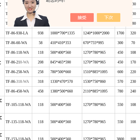
助您的吗？
TF-86-158-LA
158
460*455*800
700*700*1580
600
130
℃
TF-86-400-LA
398
550*630*1140
850*930*1950
750
230
TF-86-598-LA
598
700*680*1255
940*950*1920
1600
280
TF-86-938-LA
938
1000*700*1335
1240*1000*2000
1700
320
TF-86-60-WA
58
410*410*353
670*755*995
300
70
TF-86-118-WA
118
500*400*560
1270*780*965
450
108
TF-86-21
8-WA
208
845*465*590
1270*780*965
450
170
℃
TF-86-258-WA
258
780*500*660
1510*885*1095
600
220
TF-86-
318-WA
318
1330*470*570
1530*750*860
570
230
TF-86-458-WA
458
1380*500*660
2110*885*1095
780
240
℃
TF-105-118-WA
118
500*400*560
1270*780*965
550
108
℃
TF-135-118-WA
118
500*400*560
1270*780*965
550
108
℃
TF-153-118-WA
118
500*400*560
1270*780*965
3800
108