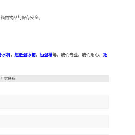
保箱内物品的保存安全。
冷水机
，
超低温冰箱
，
恒温槽
等，我们专业，我们用心，
拓
与厂家联系：