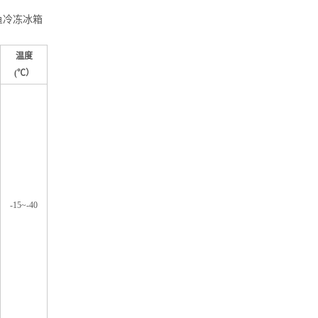
鱼冷冻冰箱
温度
(
℃）
-15~-40