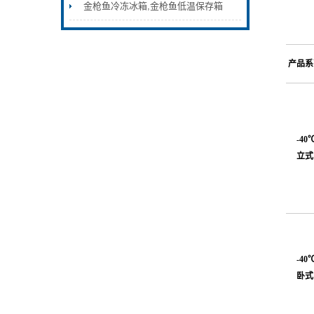
金枪鱼冷冻冰箱,金枪鱼低温保存箱
产品系
-40
立式
-40
卧式