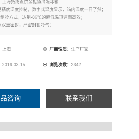
：
上海拓纷直供金枪鱼冷冻冰箱
脑高精度温度控制，数字式温度显示，箱内温度一目了然；
两级制冷方式，达到-86℃的超低温迅速而高效；
采用双重密封，严密封锁冷气；
的声光报警系统；
户需求，可配温度记录仪.
：
上海
厂商性质：
生产厂家
：
2016-03-15
浏览次数：
2342
产品咨询
联系我们