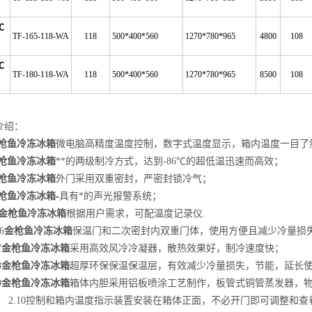
℃
TF-165-118-WA
118
500*400*560
1270*780*965
4800
108
℃
TF-180-118-WA
118
500*400*560
1270*780*965
8500
108
介绍：
枪鱼冷冻冰箱
微电脑高精度温度控制，数字式温度显示，箱内温度一目了
枪鱼冷冻冰箱
**的两级制冷方式，达到-86℃的超低温迅速而高效；
枪鱼冷冻冰箱
外门采用双重密封，严密封锁冷气；
枪鱼冷冻冰箱
-
具有*的声光报警系统；
金枪鱼冷冻冰箱
根据用户需求，可配温度记录仪.
金枪鱼冷冻冰箱
6
保温门和二次密封内双重门体，使用方便且减少冷量损
金枪鱼冷冻冰箱
7
采用高效风冷冷凝器，散热效果好，制冷速度快；
金枪鱼冷冻冰箱
8
超厚环保保温保温层，有效减少冷量损失，节能，延长
金枪鱼冷冻冰箱
9
箱体内胆采用铝板喷涂工艺制作，板管式铜管蒸发器，
2.10控制和箱内温度指示装置安装在箱体正面，不必开门即可调整和