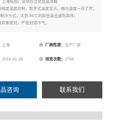
：
上海拓纷厂家供应立式低温冰箱
脑高精度温度控制，数字式温度显示，箱内温度一目了然；
两级制冷方式，达到-86℃的超低温迅速而高效；
采用双重密封，严密封锁冷气；
的声光报警系统；
户需求，可配温度记录仪.
：
上海
厂商性质：
生产厂家
：
2016-01-28
浏览次数：
2766
产品咨询
联系我们