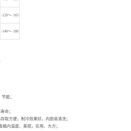
-120
～
- 165
-140
～
- 180
；
，节能；
用寿命；
品存取方便，制冷效果好，内胆易清洗；
查看箱内温度、美观，实用、大方；