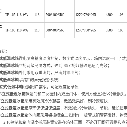
℃
TF-165-118-WA
118
500*400*560
1270*780*965
4800
108
℃
TF-180-118-WA
118
500*400*560
1270*780*965
8500
108
介绍：
式低温冰箱
微电脑高精度温度控制，数字式温度显示，箱内温度一目了然
式低温冰箱
**的两级制冷方式，达到-86℃的超低温迅速而高效；
式低温冰箱
外门采用双重密封，严密封锁冷气；
式低温冰箱
-
具有*的声光报警系统；
立式低温冰箱
根据用户需求，可配温度记录仪.
立式低温冰箱
6
保温门和二次密封内双重门体，使用方便且减少冷量损失
立式低温冰箱
7
采用高效风冷冷凝器，散热效果好，制冷速度快；
立式低温冰箱
8
超厚环保保温保温层，有效减少冷量损失，节能，延长使
立式低温冰箱
9
箱体内胆采用铝板喷涂工艺制作，板管式铜管蒸发器，物
2.10控制和箱内温度指示装置安装在箱体正面，不必开门即可调整和