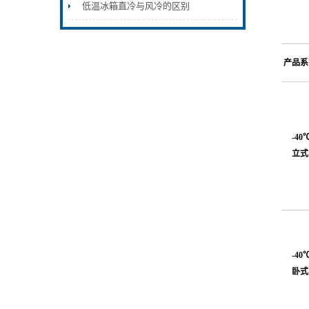
低温冰箱直冷与风冷的区别
产品系
-40
立式
-40
卧式