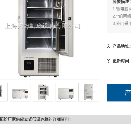
简要描述
1.微电
2.**的
3.外门
4.具有*
5.根据用
产品地址
更新时间
拓纷厂家供应立式低温冰箱
的详细资料：