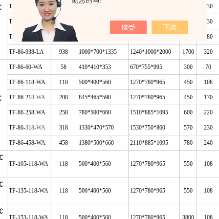
助您的吗？
TF-86-158-LA
158
460*455*800
700*700*1580
600
130
℃
TF-86-400-LA
398
550*630*1140
850*930*1950
750
230
TF-86-598-LA
598
700*680*1255
940*950*1920
1600
280
TF-86-938-LA
938
1000*700*1335
1240*1000*2000
1700
320
TF-86-60-WA
58
410*410*353
670*755*995
300
70
TF-86-118-WA
118
500*400*560
1270*780*965
450
108
TF-86-21
8-WA
208
845*465*590
1270*780*965
450
170
℃
TF-86-258-WA
258
780*500*660
1510*885*1095
600
220
TF-86-
318-WA
318
1330*470*570
1530*750*860
570
230
TF-86-458-WA
458
1380*500*660
2110*885*1095
780
240
℃
TF-105-118-WA
118
500*400*560
1270*780*965
550
108
℃
TF-135-118-WA
118
500*400*560
1270*780*965
550
108
℃
TF-153-118-WA
118
500*400*560
1270*780*965
3800
108