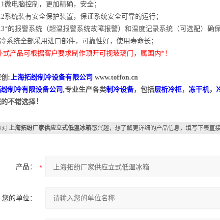
.11微电脑控制，更加精确，安全；
.12系统装有安全保护装置，保证系统安全可靠的运行；
.13*的报警系统（超温报警系统故障报警）和温度记录系统（可选配）确
4制冷系统全部采用进口部件，可靠性好，使用寿命长；
卧式产品可根据客户要求制作顶开可视玻璃门，属国内*！
创:
上海拓纷制冷设备有限公司
www.toffon.cn
拓纷制冷有限设备公司
,专业生产各类
制冷设备
，包括
层析冷柜
，
冻干机
，
！
您的不错选择
你对
上海拓纷厂家供应立式低温冰箱
感兴趣，想了解更详细的产品信息，填写下表直
产品：
您的单位：