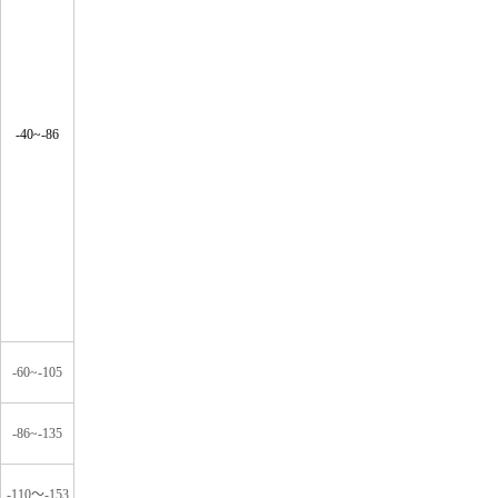
-40~-86
-60~-105
-86~-135
-110
～
-153