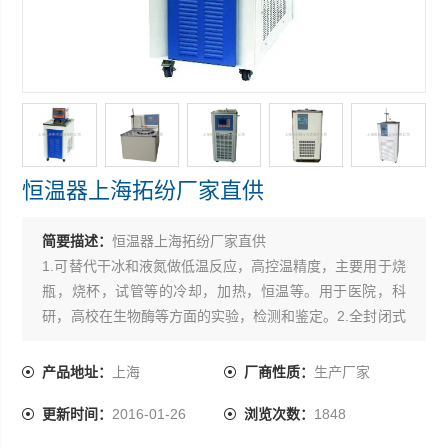
恒温器上海拓纷厂家直供
简要描述：
恒温器上海拓纷厂家直供
1.可替代干冰和液氮做低温反应，高控温精度，主要用于烧
瓶，烧杯，试管等的冷却，加热，恒温等。用于医院，科
研，高校在生物酶等方面的实验，检测和鉴定。2.全封闭式
磁力搅拌器，保证搅拌稳定性。3.可配备内置二级搅拌，与
反应容器内的搅拌子一起，使试料的温度保持均匀*。4.可
产品地址：
上海
厂商性质：
生产厂家
调节的槽盖口径，减少冷媒消耗。5.配备固定杆，方便滴定
更新时间：
2016-01-26
浏览次数：
1848
管，传感器等其它配套装置的放置固定。