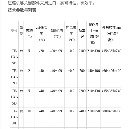
压缩机等关键部件采用进口，高可待性，高效率。
技术参数与列表
操作尺
单
zui低温
控温精
外形尺寸mm
温度范围
型号
容积
功率
寸mm
位
度
度
（长*深*
（℃）
（L）
W
（直径*
（℃）
（℃）
高）
高）
TF-
台
5
-20
-20～99
±0.2
2100
210×130
415×365×740
HXJ-
5B
TF-
台
2
-40
-40～99
±0.2
700
140×100
466×406×420
HXJ-
2D
TF-
台
5
-40
-40～99
±0.2
2200
210×130
415×365×740
HXJ-
5D
TF-
台
10
-40
-40～99
±0.2
2400
210×250
580×455×930
HXJ-
10D