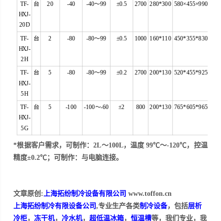
TF-
台
20
-40
-40～99
±0.5
2700
280*300
580×455×990
HXJ-
20D
TF-
台
2
-80
-80～99
±0.5
1000
160*110
450*355*830
HXJ-
2H
TF-
台
5
-80
-80～99
±0.2
2700
200*130
520*455*925
HXJ-
5H
TF-
台
5
-100
-100～-60
±2
800
200*130
765*605*965
HXJ-
5G
*根据
客
户需求，可制作：2L～100L，温度 99℃～-120℃，控温
精度±0.2℃；可制作：与电脑连接。
文章原创:
上海拓纷制冷设备有限公司
www.toffon.cn
上海拓纷制冷有限设备公司
,专业生产各类
制冷设备
，包括
层析
冷柜
，
冻干机
，
冷水机
，
超低温冰箱
，
恒温槽
等，我们专业，我