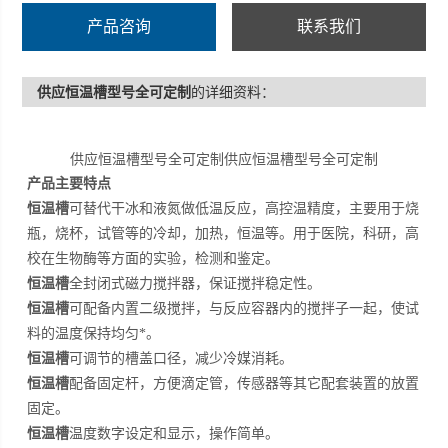
固定。
产品咨询
联系我们
供应恒温槽型号全可定制
的详细资料：
供应恒温槽型号全可定制供应恒温槽型号全可定制
产品主要特点
恒温槽
可替代干冰和液氮做低温反应，高控温精度，主要用于烧
瓶，烧杯，试管等的冷却，加热，恒温等。用于医院，科研，高
校在生物酶等方面的实验，检测和鉴定。
恒温槽
全封闭式磁力搅拌器，保证搅拌稳定性。
恒温槽
可配备内置二级搅拌，与反应容器内的搅拌子一起，使试
料的温度保持均匀*。
恒温槽
可调节的槽盖口径，减少冷媒消耗。
恒温槽
配备固定杆，方便滴定管，传感器等其它配套装置的放置
固定。
恒温槽
温度数字设定和显示，操作简单。