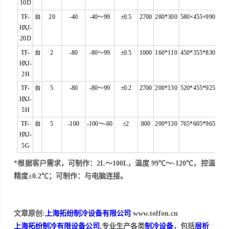
10D
TF-
台
20
-40
-40～99
±0.5
2700
280*300
580×455×990
HXJ-
20D
TF-
台
2
-80
-80～99
±0.5
1000
160*110
450*355*830
HXJ-
2H
TF-
台
5
-80
-80～99
±0.2
2700
200*130
520*455*925
HXJ-
5H
TF-
台
5
-100
-100～-60
±2
800
200*130
765*605*965
HXJ-
5G
*根据
客
户需求，可制作：2L～100L，温度 99℃～-120℃，控温
精度±0.2℃；可制作：与电脑连接。
文章原创:
上海拓纷制冷设备有限公司
www.toffon.cn
上海拓纷制冷有限设备公司
,专业生产各类
制冷设备
，包括
层析