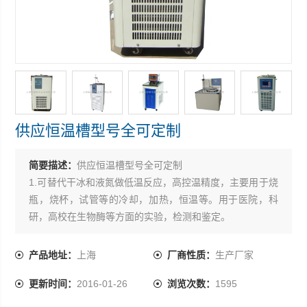
供应恒温槽型号全可定制
简要描述：
供应恒温槽型号全可定制
1.可替代干冰和液氮做低温反应，高控温精度，主要用于烧
瓶，烧杯，试管等的冷却，加热，恒温等。用于医院，科
研，高校在生物酶等方面的实验，检测和鉴定。
2.全封闭式磁力搅拌器，保证搅拌稳定性。
3.可配备内置二级搅拌，与反应容器内的搅拌子一起，使试
产品地址：
上海
厂商性质：
生产厂家
料的温度保持均匀*。
更新时间：
2016-01-26
浏览次数：
1595
4.可调节的槽盖口径，减少冷媒消耗。
5.配备固定杆，方便滴定管，传感器等其它配套装置的放置