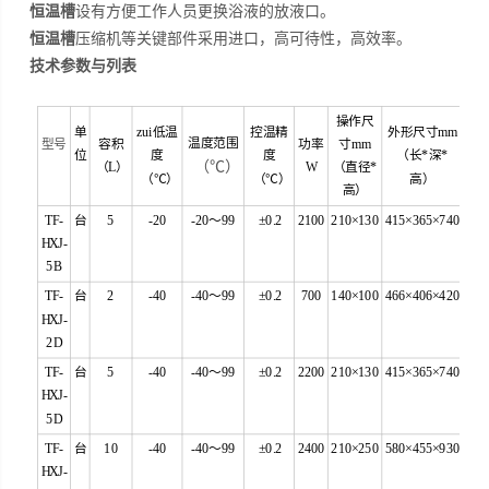
恒温槽
设有方便工作人员更换浴液的放液口。
恒温槽
压缩机等关键部件采用进口，高可待性，高效率。
技术参数与列表
操作尺
单
zui低温
控温精
外形尺寸mm
温度范围
型号
容积
功率
寸mm
位
度
度
（长*深*
（℃）
（L）
W
（直径*
（℃）
（℃）
高）
高）
TF-
台
5
-20
-20～99
±0.2
2100
210×130
415×365×740
HXJ-
5B
TF-
台
2
-40
-40～99
±0.2
700
140×100
466×406×420
HXJ-
2D
TF-
台
5
-40
-40～99
±0.2
2200
210×130
415×365×740
HXJ-
5D
TF-
台
10
-40
-40～99
±0.2
2400
210×250
580×455×930
HXJ-