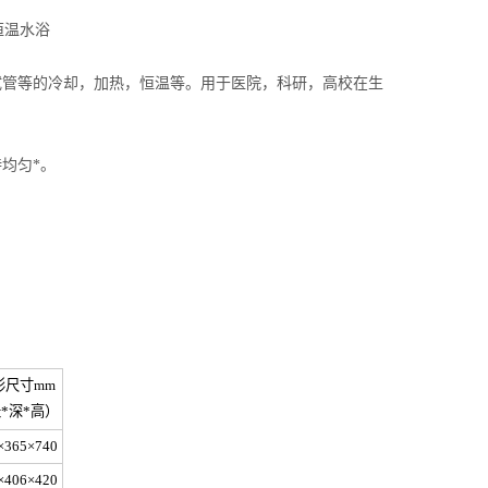
恒温水浴
试管等的冷却，加热，恒温等。用于医院，科研，高校在生
均匀*。
形尺寸mm
*深*高）
×365×740
×406×420