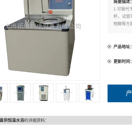
简要描述
1.可替
杯，试管
物酶等方
2.全封
3.可配
度保持均
产品地址
4.可调
5.配备
更新时间
直供恒温水浴
的详细资料：