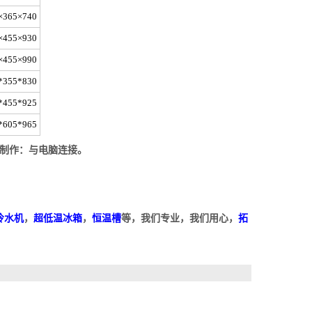
×365×740
×455×930
×455×990
*355*830
*455*925
*605*965
；可制作：与电脑连接。
冷水机
，
超低温冰箱
，
恒温槽
等，我们专业，我们用心，
拓
：