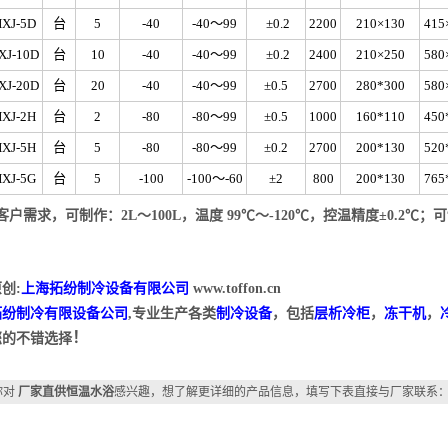
HXJ-5D
台
5
-40
-40～99
±0.2
2200
210×130
415
XJ-10D
台
10
-40
-40～99
±0.2
2400
210×250
580
XJ-20D
台
20
-40
-40～99
±0.5
2700
280*300
580
HXJ-2H
台
2
-80
-80～99
±0.5
1000
160*110
450
HXJ-5H
台
5
-80
-80～99
±0.2
2700
200*130
520
HXJ-5G
台
5
-100
-100～-60
±2
800
200*130
765
客
户需求，可制作：2L～100L，温度 99℃～-120℃，控温精度±0.2℃
创:
上海拓纷制冷设备有限公司
www.toffon.cn
拓纷制冷有限设备公司
,专业生产各类
制冷设备
，包括
层析冷柜
，
冻干机
，
！
您的不错选择
你对
厂家直供恒温水浴
感兴趣，想了解更详细的产品信息，填写下表直接与厂家联系