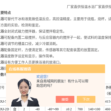
厂家直供恒温水浴厂家直供
主要特点
水浴
可替代干冰和液氮做低温反应，高控温精度，主要用于烧瓶，烧杯，
等方面的实验，检测和鉴定。
水浴
全封闭式磁力搅拌器，保证搅拌稳定性。
水浴
可配备内置二级搅拌，与反应容器内的搅拌子一起，使试料的温度保持
水浴
可调节的槽盖口径，减少冷媒消耗。
水浴
配备固定杆，方便滴定管，传感器等其它配套装置的放置固定。
水浴
温度数字设定和显示，操作简单。
水浴
设有方便工作人员更换浴液的放液口。
水浴
压缩机等关键部件采用进口，高可待性，高效率。
参数与列表
欢迎您！
来自局域网的朋友！有什么可以帮
助您的吗？
型号
单位
容积
zui低温度
温度范围
控温精度
功率
操作尺寸mm
外
（℃）
（L）
（℃）
（℃）
W
（直径*高）
（长
HXJ-5B
台
5
-20
-20～99
±0.2
2100
210×130
415
HXJ-2D
台
2
-40
-40～99
±0.2
700
140×100
466