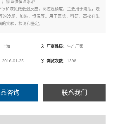
：
厂家直供恒温水浴
代干冰和液氮做低温反应，高控温精度，主要用于烧瓶，烧
等的冷却，加热，恒温等。用于医院，科研，高校在生
面的实验，检测和鉴定。
闭式磁力搅拌器，保证搅拌稳定性。
备内置二级搅拌，与反应容器内的搅拌子一起，使试料的温
匀*。
：
上海
厂商性质：
生产厂家
节的槽盖口径，减少冷媒消耗。
固定杆，方便滴定管，传感器等其它配套装置的放置固定。
：
2016-01-25
浏览次数：
1398
产品咨询
联系我们