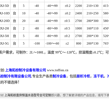
HXJ-5D
台
5
-40
-40～99
±0.2
2200
210×130
415
XJ-10D
台
10
-40
-40～99
±0.2
2400
210×250
580
XJ-20D
台
20
-40
-40～99
±0.5
2700
280*300
580
HXJ-2H
台
2
-80
-80～99
±0.5
1000
160*110
450
HXJ-5H
台
5
-80
-80～99
±0.2
2700
200*130
520
HXJ-5G
台
5
-100
-100～-60
±2
800
200*130
765
客
户需求，可制作：2L～100L，温度 99℃～-120℃，控温精度±0.2℃
创:
上海拓纷制冷设备有限公司
www.toffon.cn
拓纷制冷有限设备公司
,专业生产各类
制冷设备
，包括
层析冷柜
，
冻干机
，
！
您的不错选择
你对
上海拓纷直供恒温水浴型号全可定制
感兴趣，想了解更详细的产品信息，填写下