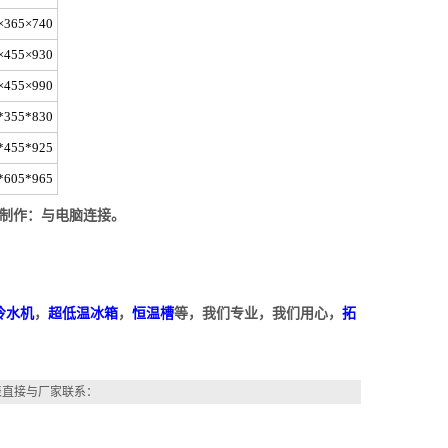
×365×740
×455×930
×455×990
*355*830
*455*925
*605*965
；可制作：与电脑连接。
冷水机
，
超低温冰箱
，
恒温槽
等，我们专业，我们用心，
拓
表直接与厂家联系：