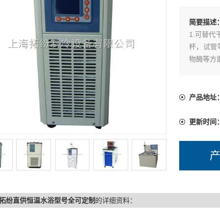
简要描述
1.可替
杯，试管
物酶等方
拌稳定性
使试料的
5.配备
产品地址
更新时间
拓纷直供恒温水浴型号全可定制
的详细资料：