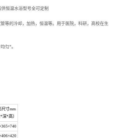
直供恒温水浴型号全可定制
试管等的冷却，加热，恒温等。用于医院，科研，高校在生
均匀*。
形尺寸mm
*深*高）
×365×740
×406×420