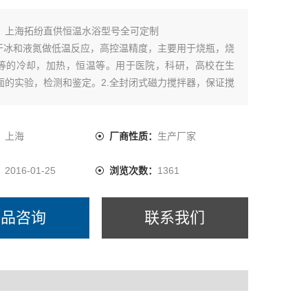
：
上海拓纷直供恒温水浴型号全可定制
代干冰和液氮做低温反应，高控温精度，主要用于烧瓶，烧
等的冷却，加热，恒温等。用于医院，科研，高校在生
面的实验，检测和鉴定。2.全封闭式磁力搅拌器，保证搅
。3.可配备内置二级搅拌，与反应容器内的搅拌子一起，
温度保持均匀*。4.可调节的槽盖口径，减少冷媒消耗。
固定杆，方便滴定管，传感器等其它配套装置的放置固定。
：
上海
厂商性质：
生产厂家
：
2016-01-25
浏览次数：
1361
产品咨询
联系我们