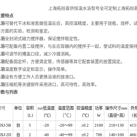
上海拓纷直供恒温水浴型号全可定制上海拓纷
主要特点
水浴
可替代干冰和液氮做低温反应，高控温精度，主要用于烧瓶，烧杯，
等方面的实验，检测和鉴定。
水浴
全封闭式磁力搅拌器，保证搅拌稳定性。
水浴
可配备内置二级搅拌，与反应容器内的搅拌子一起，使试料的温度保持
水浴
可调节的槽盖口径，减少冷媒消耗。
水浴
配备固定杆，方便滴定管，传感器等其它配套装置的放置固定。
水浴
温度数字设定和显示，操作简单。
水浴
设有方便工作人员更换浴液的放液口。
水浴
压缩机等关键部件采用进口，高可待性，高效率。
参数与列表
型号
单位
容积
zui低温度
温度范围
控温精度
功率
操作尺寸mm
外
（℃）
（L）
（℃）
（℃）
W
（直径*高）
（长
HXJ-5B
台
5
-20
-20～99
±0.2
2100
210×130
415
HXJ-2D
台
2
-40
-40～99
±0.2
700
140×100
466