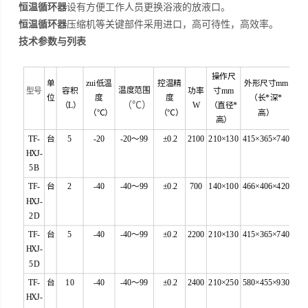
恒温循环器
设有方便工作人员更换浴液的放液口。
恒温循环器
压缩机等关键部件采用进口，高可待性，高效率。
技术参数与列表
操作尺
单
zui低温
控温精
外形尺寸mm
温度范围
型号
容积
功率
寸mm
位
度
度
（长*深*
（℃）
（L）
W
（直径*
（℃）
（℃）
高）
高）
TF-
台
5
-20
-20～99
±0.2
2100
210×130
415×365×740
HXJ-
5B
TF-
台
2
-40
-40～99
±0.2
700
140×100
466×406×420
HXJ-
2D
TF-
台
5
-40
-40～99
±0.2
2200
210×130
415×365×740
HXJ-
5D
TF-
台
10
-40
-40～99
±0.2
2400
210×250
580×455×930
HXJ-