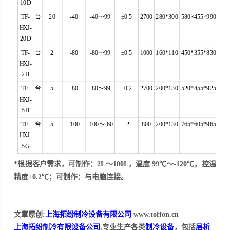
10D
TF-
台
20
-40
-40～99
±0.5
2700
280*300
580×455×990
HXJ-
20D
TF-
台
2
-80
-80～99
±0.5
1000
160*110
450*355*830
HXJ-
2H
TF-
台
5
-80
-80～99
±0.2
2700
200*130
520*455*925
HXJ-
5H
TF-
台
5
-100
-100～-60
±2
800
200*130
765*605*965
HXJ-
5G
*根据
客
户需求，可制作：2L～100L，温度 99℃～-120℃，控温
精度±0.2℃；可制作：与电脑连接。
文章原创:
上海拓纷制冷设备有限公司
www.toffon.cn
上海拓纷制冷有限设备公司
,专业生产各类
制冷设备
，包括
层析