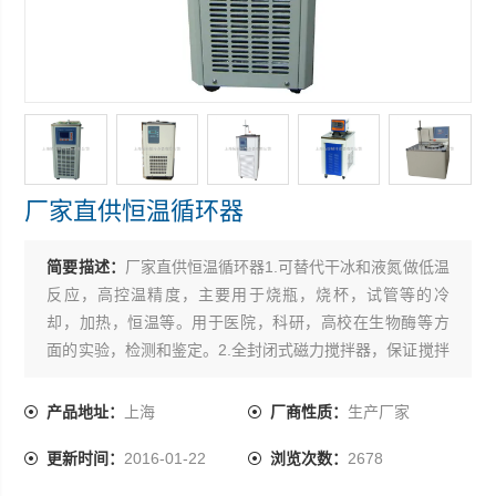
厂家直供恒温循环器
简要描述：
厂家直供恒温循环器1.可替代干冰和液氮做低温
反应，高控温精度，主要用于烧瓶，烧杯，试管等的冷
却，加热，恒温等。用于医院，科研，高校在生物酶等方
面的实验，检测和鉴定。2.全封闭式磁力搅拌器，保证搅拌
稳定性。3.可配备内置二级搅拌，与反应容器内的搅拌子一
起，使试料的温度保持均匀*。4.可调节的槽盖口径，减少
产品地址：
上海
厂商性质：
生产厂家
冷媒消耗。5.配备固定杆，方便滴定管，传感器等其它配套
更新时间：
2016-01-22
浏览次数：
2678
装置的放置固定。