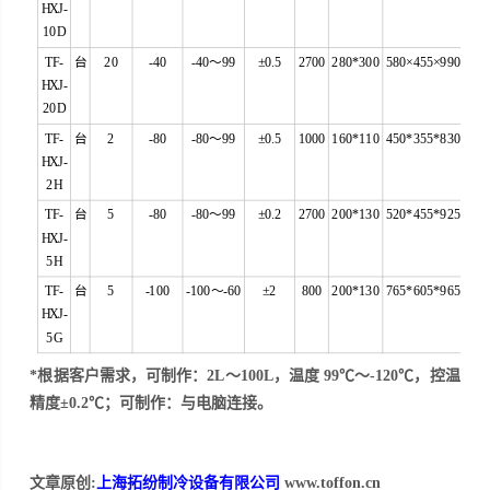
HXJ-
10D
TF-
台
20
-40
-40～99
±0.5
2700
280*300
580×455×990
HXJ-
20D
TF-
台
2
-80
-80～99
±0.5
1000
160*110
450*355*830
HXJ-
2H
TF-
台
5
-80
-80～99
±0.2
2700
200*130
520*455*925
HXJ-
5H
TF-
台
5
-100
-100～-60
±2
800
200*130
765*605*965
HXJ-
5G
*根据
客
户需求，可制作：2L～100L，温度 99℃～-120℃，控温
精度±0.2℃；可制作：与电脑连接。
文章原创:
上海拓纷制冷设备有限公司
www.toffon.cn