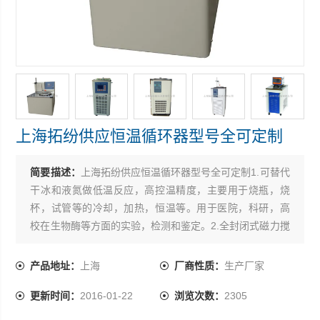
上海拓纷供应恒温循环器型号全可定制
简要描述：
上海拓纷供应恒温循环器型号全可定制1.可替代
干冰和液氮做低温反应，高控温精度，主要用于烧瓶，烧
杯，试管等的冷却，加热，恒温等。用于医院，科研，高
校在生物酶等方面的实验，检测和鉴定。2.全封闭式磁力搅
拌器，保证搅拌稳定性。3.可配备内置二级搅拌，与反应容
器内的搅拌子一起，使试料的温度保持均匀*。4.可调节的
产品地址：
上海
厂商性质：
生产厂家
槽盖口径，减少冷媒消耗。5.配备固定杆，方便滴定管，传
更新时间：
2016-01-22
浏览次数：
2305
感器等其它配套装置的放置固定。