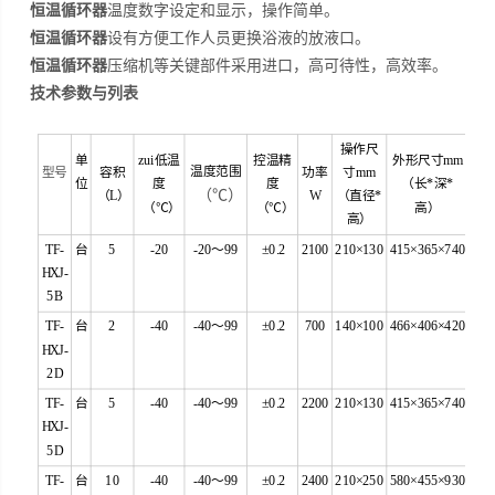
恒温循环器
温度数字设定和显示，操作简单。
恒温循环器
设有方便工作人员更换浴液的放液口。
恒温循环器
压缩机等关键部件采用进口，高可待性，高效率。
技术参数与列表
操作尺
单
zui低温
控温精
外形尺寸mm
温度范围
型号
容积
功率
寸mm
位
度
度
（长*深*
（℃）
（L）
W
（直径*
（℃）
（℃）
高）
高）
TF-
台
5
-20
-20～99
±0.2
2100
210×130
415×365×740
HXJ-
5B
TF-
台
2
-40
-40～99
±0.2
700
140×100
466×406×420
HXJ-
2D
TF-
台
5
-40
-40～99
±0.2
2200
210×130
415×365×740
HXJ-
5D
TF-
台
10
-40
-40～99
±0.2
2400
210×250
580×455×930