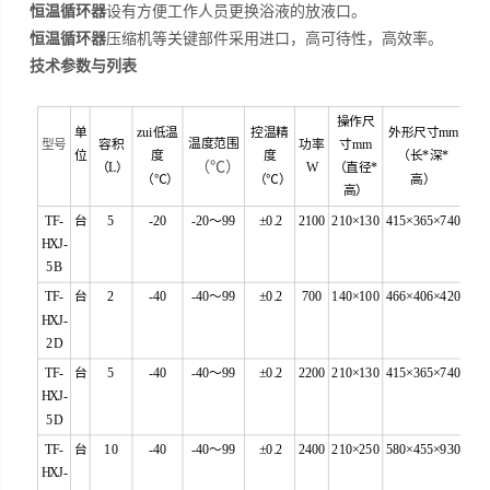
恒温循环器
设有方便工作人员更换浴液的放液口。
恒温循环器
压缩机等关键部件采用进口，高可待性，高效率。
技术参数与列表
操作尺
单
zui低温
控温精
外形尺寸mm
温度范围
型号
容积
功率
寸mm
位
度
度
（长*深*
（℃）
（L）
W
（直径*
（℃）
（℃）
高）
高）
TF-
台
5
-20
-20～99
±0.2
2100
210×130
415×365×740
HXJ-
5B
TF-
台
2
-40
-40～99
±0.2
700
140×100
466×406×420
HXJ-
2D
TF-
台
5
-40
-40～99
±0.2
2200
210×130
415×365×740
HXJ-
5D
TF-
台
10
-40
-40～99
±0.2
2400
210×250
580×455×930
HXJ-