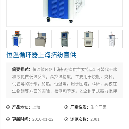
恒温循环器上海拓纷直供
简要描述：
恒温循环器上海拓纷直供主要特点1.可替代干冰
和液氮做低温反应，高控温精度，主要用于烧瓶，烧杯，
试管等的冷却，加热，恒温等。用于医院，科研，高校在
生物酶等方面的实验，检测和鉴定。2.全封闭式磁力搅拌
器，保证搅拌稳定性。3.可配备内置二级搅拌，与反应容器
内的搅拌子一起，使试料的温度保持均匀*。4.可调节的槽
产品地址：
上海
厂商性质：
生产厂家
盖口径，减少冷媒消耗。5.配备固定杆，方便滴定管，传感
更新时间：
2016-01-22
浏览次数：
2081
器等其它配套装置的放置固定。