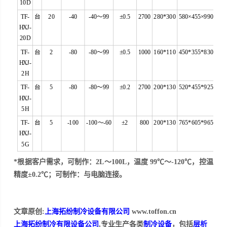
10D
TF-
台
20
-40
-40～99
±0.5
2700
280*300
580×455×990
HXJ-
20D
TF-
台
2
-80
-80～99
±0.5
1000
160*110
450*355*830
HXJ-
2H
TF-
台
5
-80
-80～99
±0.2
2700
200*130
520*455*925
HXJ-
5H
TF-
台
5
-100
-100～-60
±2
800
200*130
765*605*965
HXJ-
5G
*根据
客
户需求，可制作：2L～100L，温度 99℃～-120℃，控温
精度±0.2℃；可制作：与电脑连接。
文章原创:
上海拓纷制冷设备有限公司
www.toffon.cn
上海拓纷制冷有限设备公司
,专业生产各类
制冷设备
，包括
层析