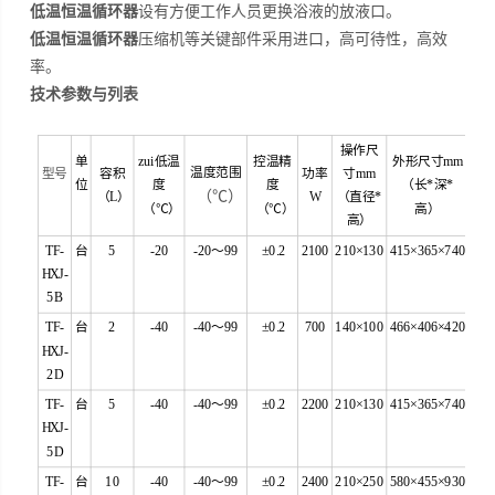
低温恒温循环器
设有方便工作人员更换浴液的放液口。
低温恒温循环器
压缩机等关键部件采用进口，高可待性，高效
率。
技术参数与列表
操作尺
单
zui低温
控温精
外形尺寸mm
温度范围
型号
容积
功率
寸mm
位
度
度
（长*深*
（℃）
（L）
W
（直径*
（℃）
（℃）
高）
高）
TF-
台
5
-20
-20～99
±0.2
2100
210×130
415×365×740
HXJ-
5B
TF-
台
2
-40
-40～99
±0.2
700
140×100
466×406×420
HXJ-
2D
TF-
台
5
-40
-40～99
±0.2
2200
210×130
415×365×740
HXJ-
5D
TF-
台
10
-40
-40～99
±0.2
2400
210×250
580×455×930