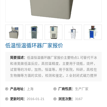
低温恒温循环器厂家报价
简要描述：
低温恒温循环器厂家报价主要特点1.可替代干冰
和液氮做低温反应，高控温精度，主要用于烧瓶，烧杯，
试管等的冷却，加热，恒温等。用于医院，科研，高校在
生物酶等方面的实验，检测和鉴定。2.全封闭式磁力搅拌
器，保证搅拌稳定性。3.可配备内置二级搅拌，与反应容器
内的搅拌子一起，使试料的温度保持均匀*。4.可调节的槽
产品地址：
上海
厂商性质：
生产厂家
盖口径，减少冷媒消耗。5.配备固定杆，方便滴定管，传感
更新时间：
2016-01-21
浏览次数：
3167
器等其它配套装置的放置固定。