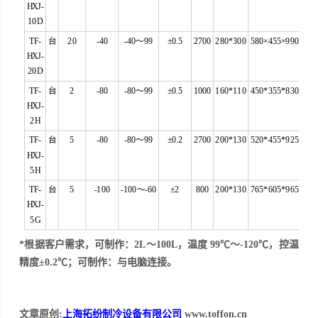
HXJ-
10D
TF-
台
20
-40
-40～99
±0.5
2700
280*300
580×455×990
HXJ-
20D
TF-
台
2
-80
-80～99
±0.5
1000
160*110
450*355*830
HXJ-
2H
TF-
台
5
-80
-80～99
±0.2
2700
200*130
520*455*925
HXJ-
5H
TF-
台
5
-100
-100～-60
±2
800
200*130
765*605*965
HXJ-
5G
*根据
客
户需求，可制作：2L～100L，温度 99℃～-120℃，控温
精度±0.2℃；可制作：与电脑连接。
文章原创:
上海拓纷制冷设备有限公司
www.toffon.cn