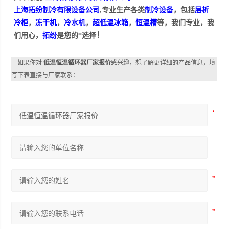
上海拓纷制冷有限设备公司
,专业生产各类
制冷设备
，包括
层析
冷柜
，
冻干机
，
冷水机
，
超低温冰箱
，
恒温槽
等，我们专业，我
！
们用心，
拓纷
是您的*选择
如果你对
低温恒温循环器厂家报价
感兴趣，想了解更详细的产品信息，填
写下表直接与厂家联系：