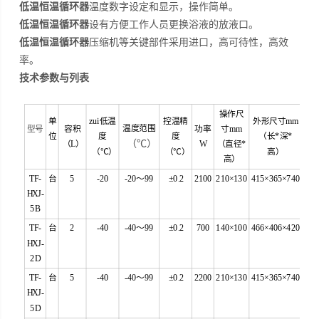
低温恒温循环器
温度数字设定和显示，操作简单。
低温恒温循环器
设有方便工作人员更换浴液的放液口。
低温恒温循环器
压缩机等关键部件采用进口，高可待性，高效
率。
技术参数与列表
操作尺
单
zui低温
控温精
外形尺寸mm
温度范围
型号
容积
功率
寸mm
位
度
度
（长*深*
（℃）
（L）
W
（直径*
（℃）
（℃）
高）
高）
TF-
台
5
-20
-20～99
±0.2
2100
210×130
415×365×740
HXJ-
5B
TF-
台
2
-40
-40～99
±0.2
700
140×100
466×406×420
HXJ-
2D
TF-
台
5
-40
-40～99
±0.2
2200
210×130
415×365×740
HXJ-
5D