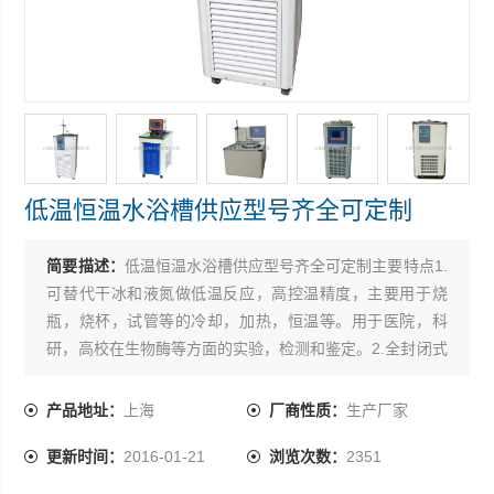
低温恒温水浴槽供应型号齐全可定制
简要描述：
低温恒温水浴槽供应型号齐全可定制主要特点1.
可替代干冰和液氮做低温反应，高控温精度，主要用于烧
瓶，烧杯，试管等的冷却，加热，恒温等。用于医院，科
研，高校在生物酶等方面的实验，检测和鉴定。2.全封闭式
磁力搅拌器，保证搅拌稳定性。3.可配备内置二级搅拌，与
反应容器内的搅拌子一起，使试料的温度保持均匀*。4.可
产品地址：
上海
厂商性质：
生产厂家
调节的槽盖口径，减少冷媒消耗。5.配备固定杆，方便滴定
更新时间：
2016-01-21
浏览次数：
2351
管，传感器等其它配套装置的放置固定。