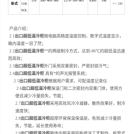
118
500*400*560
1270*780*965
8500
108
卧式
118-
～
- 180
WA
产品介绍：
出口超低温冷柜
2.1
微电脑高精度温度控制，数字式温度显示，
箱内温度一目了然；
出口超低温冷柜
2.2
**的两级制冷方式，达到-86℃的超低温迅速
而高效；
出口超低温冷柜
2.3
外门采用双重密封，严密封锁冷气；
出口超低温冷柜
2.4
具有*的声光报警系统；
出口超低温冷柜
2.5
根据用户需求，可配温度记录仪.
出口超低温冷柜
2.6
保温门和二次密封内双重门体，使用方
便且减少冷量损失，节能；
出口超低温冷柜
2.7
采用高效风冷冷凝器，散热效果好，制冷
速度快；
出口超低温冷柜
2.8
超厚环保保温保温层，有效减少冷量损
失，节能，延长使用寿命；
出口超低温冷柜
2.9
箱体内胆采用铝板喷涂工艺制作，板管式