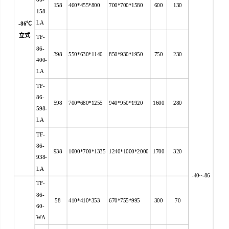
158
460*455*800
700*700*1580
600
130
158-
LA
-86
℃
立式
TF-
86-
398
550*630*1140
850*930*1950
750
230
400-
LA
TF-
86-
598
700*680*1255
940*950*1920
1600
280
598-
LA
TF-
86-
938
1000*700*1335
1240*1000*2000
1700
320
938-
LA
-40~-86
TF-
86-
58
410*410*353
670*755*995
300
70
60-
WA