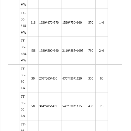
WA
TF-
60-
318
1330*470*570
1530*750*860
570
140
318-
WA
TF-
60-
458
1380*500*660
2110*885*1095
780
240
458-
WA
TF-
86-
30
270*265*400
470*490*1120
350
60
30-
LA
TF-
86-
58
364*405*409
540*620*1115
450
75
50-
LA
TF-
86-