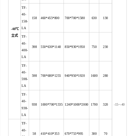
TF-
40-
158
460*455*800
700*700*1580
630
130
158-
LA
-40
℃
立式
TF-
40-
398
550*630*1140
850*930*1950
750
230
400-
LA
TF-
40-
598
700*680*1255
940*950*1920
1600
280
598-
LA
TF-
40-
938
1000*700*1335
1240*1000*2000
1700
320
-15~-40
938-
LA
TF-
40-
58
410*410*353
670*755*995
300
70