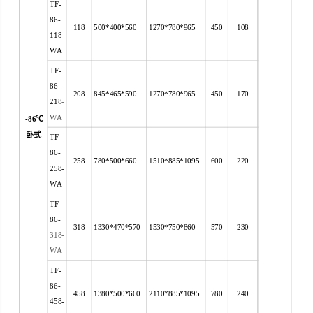
TF-
86-
118
500*400*560
1270*780*965
450
108
118-
WA
TF-
86-
208
845*465*590
1270*780*965
450
170
21
8-
WA
-86
℃
卧式
TF-
86-
258
780*500*660
1510*885*1095
600
220
258-
WA
TF-
86-
318
1330*470*570
1530*750*860
570
230
318-
WA
TF-
86-
458
1380*500*660
2110*885*1095
780
240
458-