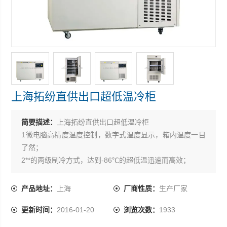
上海拓纷直供出口超低温冷柜
简要描述：
上海拓纷直供出口超低温冷柜
1微电脑高精度温度控制，数字式温度显示，箱内温度一目
了然；
2**的两级制冷方式，达到-86℃的超低温迅速而高效；
.3外门采用双重密封，严密封锁冷气；
4 具有*的声光报警系统；
产品地址：
上海
厂商性质：
生产厂家
5根据用户需求，可配温度记录仪.
更新时间：
2016-01-20
浏览次数：
1933
6.配备固定杆，方便滴定管，传感器等其它配套装置的放置
固定。