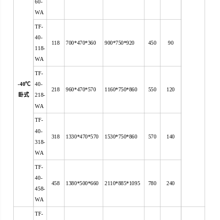
60-
WA
TF-
40-
118
700*470*360
900*750*920
450
90
118-
WA
TF-
-40
℃
40-
218
960*470*570
1160*750*860
550
120
卧式
218-
WA
TF-
40-
318
1330*470*570
1530*750*860
570
140
318-
WA
TF-
40-
458
1380*500*660
2110*885*1095
780
240
458-
WA
TF-