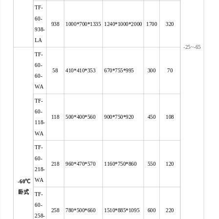
TF-
60-
938
1000*700*1335
1240*1000*2000
1700
320
938-
LA
-25~-65
TF-
60-
58
410*410*353
670*755*995
300
70
60-
WA
TF-
60-
118
500*400*560
900*750*920
450
108
118-
WA
TF-
60-
218
960*470*570
1160*750*860
550
120
218-
WA
-60
℃
卧式
TF-
60-
258
780*500*660
1510*885*1095
600
220
258-