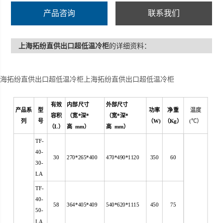
产品咨询
联系我们
上海拓纷直供出口超低温冷柜
的详细资料：
上海拓纷直供出口超低温冷柜上海拓纷直供出口超低温冷柜
有效
内部尺寸
外部尺寸
产品系
型
功率
净重
温度
容积
（宽*深*
（宽*深*
列
号
（
W)
（
Kg
）
(
℃）
（
L
）
高 mm）
高 mm）
TF-
40-
30
270*265*400
470*490*1120
350
60
30-
LA
TF-
40-
58
364*405*409
540*620*1115
450
75
50-
LA