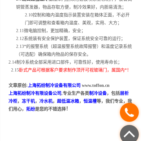
铜管蒸发器，物品存取方便，制冷效果好，内胆易清洗；
2.10控制和箱内温度指示装置安装在箱体正面，不必开
门即可调整和查看箱内温度、美观，实用、大方；
2.11微电脑控制，更加精确，安全；
2.12系统装有安全保护装置，保证系统安全可靠的运行；
2.13*的报警系统（超温报警系统故障报警）和温度记录系统
（可选配）确保箱内物品的保存安全。
2.14制冷系统全部采用进口部件，可靠性好，使用寿命长；
2.15
卧式产品可根据客户要求制作顶开可视玻璃门，属国内*！
文章原创:
上海拓纷制冷设备有限公司
www.toffon.cn
上海拓纷制冷有限设备公司
,专业生产各类
制冷设备
，包括
层析
冷柜
，
冻干机
，
冷水机
，
超低温冰箱
，
恒温槽
等，我们专业，我
！
们用心，
拓纷
是您的不错选择