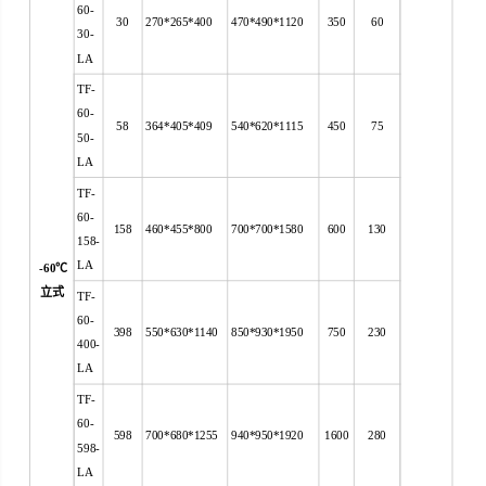
60-
30
270*265*400
470*490*1120
350
60
30-
LA
TF-
60-
58
364*405*409
540*620*1115
450
75
50-
LA
TF-
60-
158
460*455*800
700*700*1580
600
130
158-
LA
-60
℃
立式
TF-
60-
398
550*630*1140
850*930*1950
750
230
400-
LA
TF-
60-
598
700*680*1255
940*950*1920
1600
280
598-
LA