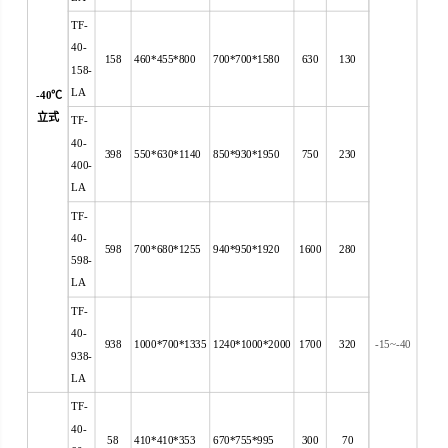
TF-
40-
158
460*455*800
700*700*1580
630
130
158-
LA
-40
℃
立式
TF-
40-
398
550*630*1140
850*930*1950
750
230
400-
LA
TF-
40-
598
700*680*1255
940*950*1920
1600
280
598-
LA
TF-
40-
938
1000*700*1335
1240*1000*2000
1700
320
-15~-40
938-
LA
TF-
40-
58
410*410*353
670*755*995
300
70