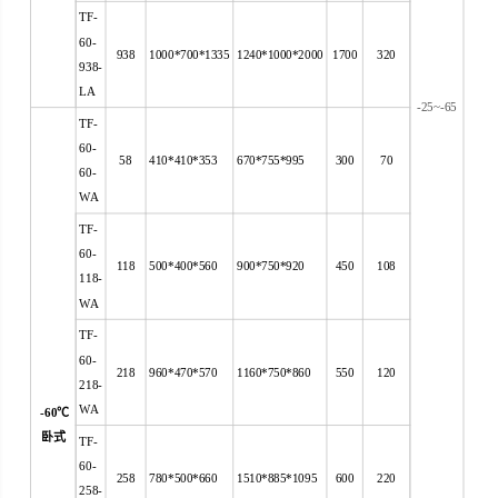
TF-
60-
938
1000*700*1335
1240*1000*2000
1700
320
938-
LA
-25~-65
TF-
60-
58
410*410*353
670*755*995
300
70
60-
WA
TF-
60-
118
500*400*560
900*750*920
450
108
118-
WA
TF-
60-
218
960*470*570
1160*750*860
550
120
218-
WA
-60
℃
卧式
TF-
60-
258
780*500*660
1510*885*1095
600
220
258-