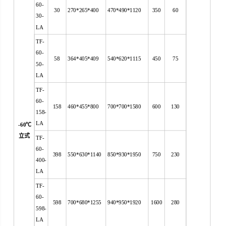
60-
30
270*265*400
470*490*1120
350
60
30-
LA
TF-
60-
58
364*405*409
540*620*1115
450
75
50-
LA
TF-
60-
158
460*455*800
700*700*1580
600
130
158-
LA
-60
℃
立式
TF-
60-
398
550*630*1140
850*930*1950
750
230
400-
LA
TF-
60-
598
700*680*1255
940*950*1920
1600
280
598-
LA