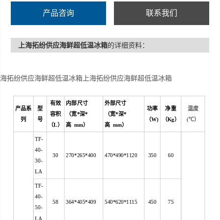
产品咨询
联系我们
上海拓纷供应海鲜超低温冰箱
的详细资料：
上海拓纷供应海鲜超低温冰箱上海拓纷供应海鲜超低温冰箱
有效
内部尺寸
外部尺寸
产品系
型
功率
净重
温度
容积
（宽*深*
（宽*深*
列
号
（
W)
（
Kg
）
(
℃）
（
L
）
高 mm）
高 mm）
TF-
40-
30
270*265*400
470*490*1120
350
60
30-
LA
TF-
40-
58
364*405*409
540*620*1115
450
75
50-
LA