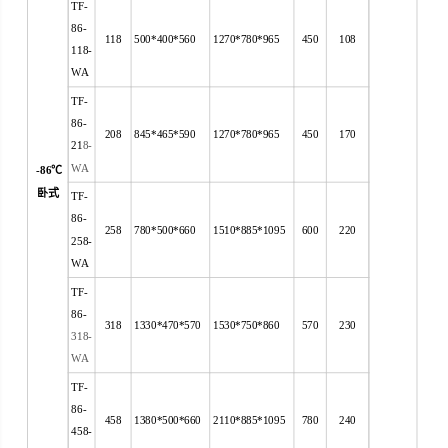
TF-
86-
118
500*400*560
1270*780*965
450
108
118-
WA
TF-
86-
208
845*465*590
1270*780*965
450
170
21
8-
WA
-86
℃
卧式
TF-
86-
258
780*500*660
1510*885*1095
600
220
258-
WA
TF-
86-
318
1330*470*570
1530*750*860
570
230
318-
WA
TF-
86-
458
1380*500*660
2110*885*1095
780
240
458-