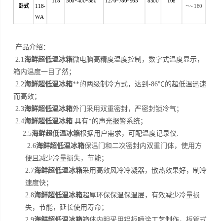
118
500*400*560
1270*780*965
8500
108
卧式
118-
～
- 180
WA
产品介绍：
海鲜超低温冰箱
2.1
微电脑高精度温度控制，数字式温度显示，
箱内温度一目了然；
海鲜超低温冰箱
2.2
**的两级制冷方式，达到-86℃的超低温迅速
而高效；
海鲜超低温冰箱
2.3
外门采用双重密封，严密封锁冷气；
海鲜超低温冰箱
2.4
具有*的声光报警系统；
海鲜超低温冰箱
2.5
根据用户需求，可配温度记录仪.
海鲜超低温冰箱
2.6
保温门和二次密封内双重门体，使用方
便且减少冷量损失，节能；
海鲜超低温冰箱
2.7
采用高效风冷冷凝器，散热效果好，制冷
速度快；
海鲜超低温冰箱
2.8
超厚环保保温保温层，有效减少冷量损
失，节能，延长使用寿命；
海鲜超低温冰箱
2.9
箱体内胆采用铝板喷涂工艺制作，板管式