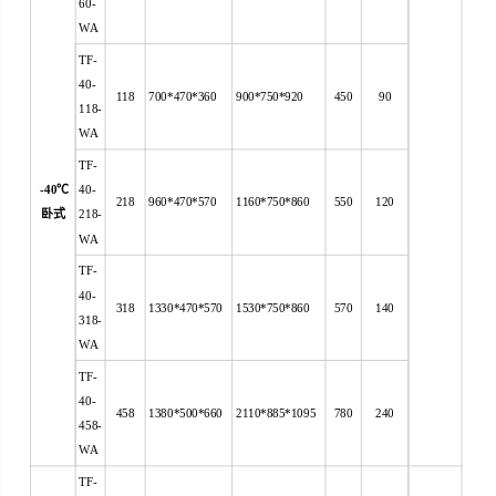
60-
WA
TF-
40-
118
700*470*360
900*750*920
450
90
118-
WA
TF-
-40
℃
40-
218
960*470*570
1160*750*860
550
120
卧式
218-
WA
TF-
40-
318
1330*470*570
1530*750*860
570
140
318-
WA
TF-
40-
458
1380*500*660
2110*885*1095
780
240
458-
WA
TF-