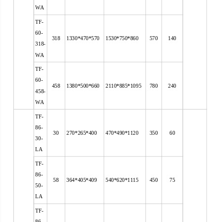
WA
TF-
60-
318
1330*470*570
1530*750*860
570
140
318-
WA
TF-
60-
458
1380*500*660
2110*885*1095
780
240
458-
WA
TF-
86-
30
270*265*400
470*490*1120
350
60
30-
LA
TF-
86-
58
364*405*409
540*620*1115
450
75
50-
LA
TF-
86-