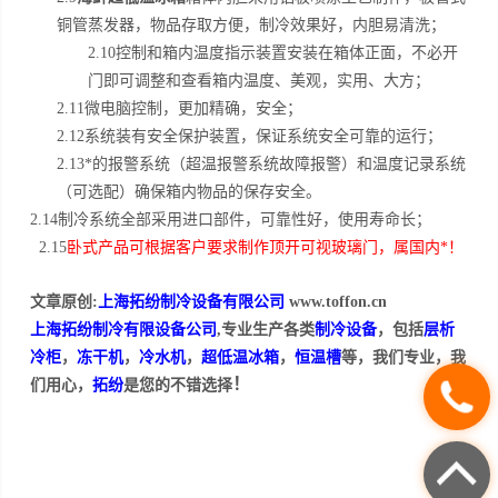
铜管蒸发器，物品存取方便，制冷效果好，内胆易清洗；
2.10控制和箱内温度指示装置安装在箱体正面，不必开
门即可调整和查看箱内温度、美观，实用、大方；
2.11微电脑控制，更加精确，安全；
2.12系统装有安全保护装置，保证系统安全可靠的运行；
2.13*的报警系统（超温报警系统故障报警）和温度记录系统
（可选配）确保箱内物品的保存安全。
2.14制冷系统全部采用进口部件，可靠性好，使用寿命长；
2.15
卧式产品可根据客户要求制作顶开可视玻璃门，属国内*！
文章原创:
上海拓纷制冷设备有限公司
www.toffon.cn
上海拓纷制冷有限设备公司
,专业生产各类
制冷设备
，包括
层析
冷柜
，
冻干机
，
冷水机
，
超低温冰箱
，
恒温槽
等，我们专业，我
！
们用心，
拓纷
是您的不错选择