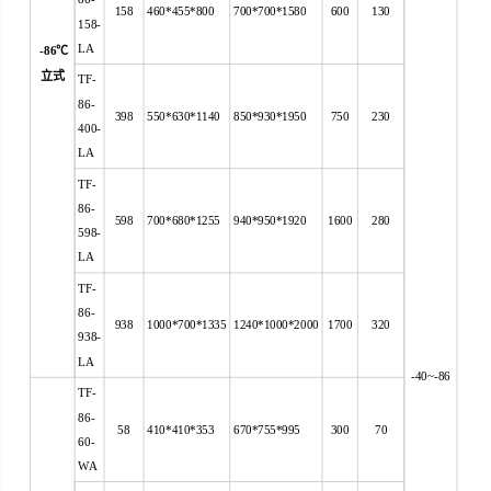
158
460*455*800
700*700*1580
600
130
158-
LA
-86
℃
立式
TF-
86-
398
550*630*1140
850*930*1950
750
230
400-
LA
TF-
86-
598
700*680*1255
940*950*1920
1600
280
598-
LA
TF-
86-
938
1000*700*1335
1240*1000*2000
1700
320
938-
LA
-40~-86
TF-
86-
58
410*410*353
670*755*995
300
70
60-
WA