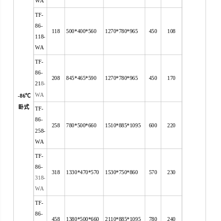
WA
TF-
86-
118
500*400*560
1270*780*965
450
108
118-
WA
TF-
86-
208
845*465*590
1270*780*965
450
170
21
8-
WA
-86
℃
卧式
TF-
86-
258
780*500*660
1510*885*1095
600
220
258-
WA
TF-
86-
318
1330*470*570
1530*750*860
570
230
318-
WA
TF-
86-
458
1380*500*660
2110*885*1095
780
240