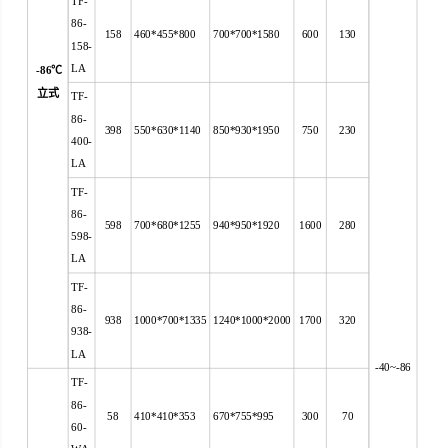
TF-
86-
158
460*455*800
700*700*1580
600
130
158-
LA
-86
℃
立式
TF-
86-
398
550*630*1140
850*930*1950
750
230
400-
LA
TF-
86-
598
700*680*1255
940*950*1920
1600
280
598-
LA
TF-
86-
938
1000*700*1335
1240*1000*2000
1700
320
938-
LA
-40~-86
TF-
86-
58
410*410*353
670*755*995
300
70
60-