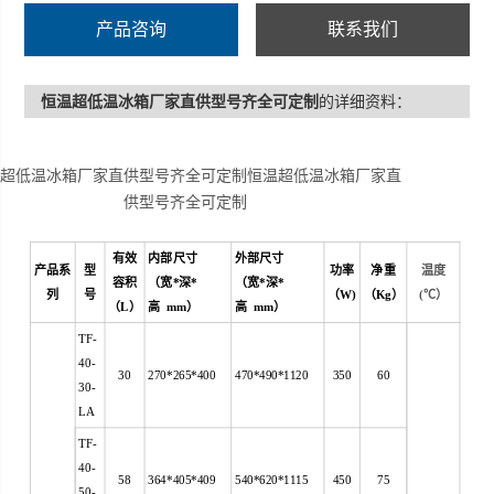
产品咨询
联系我们
恒温超低温冰箱厂家直供型号齐全可定制
的详细资料：
温超低温冰箱厂家直供型号齐全可定制恒温超低温冰箱厂家直
供型号齐全可定制
有效
内部尺寸
外部尺寸
产品系
型
功率
净重
温度
容积
（宽*深*
（宽*深*
列
号
（
W)
（
Kg
）
(
℃）
（
L
）
高 mm）
高 mm）
TF-
40-
30
270*265*400
470*490*1120
350
60
30-
LA
TF-
40-
58
364*405*409
540*620*1115
450
75
50-