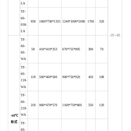
LA
TF-
60-
938
1000*700*1335
1240*1000*2000
1700
320
938-
LA
-25~-65
TF-
60-
58
410*410*353
670*755*995
300
70
60-
WA
TF-
60-
118
500*400*560
900*750*920
450
108
118-
WA
TF-
60-
218
960*470*570
1160*750*860
550
120
218-
WA
-60
℃
卧式
TF-
60-