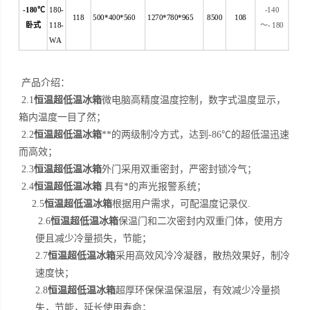
-180
℃
180-
-140
118
500*400*560
1270*780*965
8500
108
卧式
118-
～
- 180
WA
产品介绍：
恒温超低温冰箱
2.1
微电脑高精度温度控制，数字式温度显示，
箱内温度一目了然；
恒温超低温冰箱
2.2
**的两级制冷方式，达到-86℃的超低温迅速
而高效；
恒温超低温冰箱
2.3
外门采用双重密封，严密封锁冷气；
恒温超低温冰箱
2.4
具有*的声光报警系统；
恒温超低温冰箱
2.5
根据用户需求，可配温度记录仪.
恒温超低温冰箱
2.6
保温门和二次密封内双重门体，使用方
便且减少冷量损失，节能；
恒温超低温冰箱
2.7
采用高效风冷冷凝器，散热效果好，制冷
速度快；
恒温超低温冰箱
2.8
超厚环保保温保温层，有效减少冷量损
失，节能，延长使用寿命；