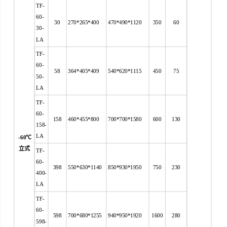
TF-
60-
30
270*265*400
470*490*1120
350
60
30-
LA
TF-
60-
58
364*405*409
540*620*1115
450
75
50-
LA
TF-
60-
158
460*455*800
700*700*1580
600
130
158-
LA
-60
℃
立式
TF-
60-
398
550*630*1140
850*930*1950
750
230
400-
LA
TF-
60-
598
700*680*1255
940*950*1920
1600
280
598-