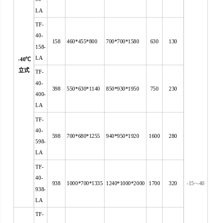
LA
TF-
40-
158
460*455*800
700*700*1580
630
130
158-
LA
-40
℃
立式
TF-
40-
398
550*630*1140
850*930*1950
750
230
400-
LA
TF-
40-
598
700*680*1255
940*950*1920
1600
280
598-
LA
TF-
40-
938
1000*700*1335
1240*1000*2000
1700
320
-15~-40
938-
LA
TF-