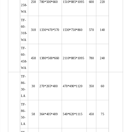
258
780*500*660
1510*885*1095
600
220
258-
WA
TF-
60-
318
1330*470*570
1530*750*860
570
140
318-
WA
TF-
60-
458
1380*500*660
2110*885*1095
780
240
458-
WA
TF-
86-
30
270*265*400
470*490*1120
350
60
30-
LA
TF-
86-
58
364*405*409
540*620*1115
450
75
50-
LA