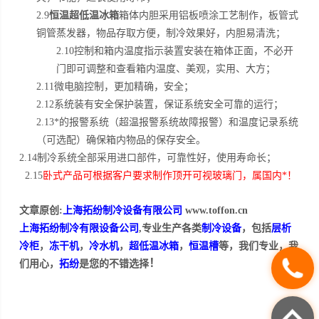
恒温超低温冰箱
2.9
箱体内胆采用铝板喷涂工艺制作，板管式
铜管蒸发器，物品存取方便，制冷效果好，内胆易清洗；
2.10控制和箱内温度指示装置安装在箱体正面，不必开
门即可调整和查看箱内温度、美观，实用、大方；
2.11微电脑控制，更加精确，安全；
2.12系统装有安全保护装置，保证系统安全可靠的运行；
2.13*的报警系统（超温报警系统故障报警）和温度记录系统
（可选配）确保箱内物品的保存安全。
2.14制冷系统全部采用进口部件，可靠性好，使用寿命长；
2.15
卧式产品可根据客户要求制作顶开可视玻璃门，属国内*！
文章原创:
上海拓纷制冷设备有限公司
www.toffon.cn
上海拓纷制冷有限设备公司
,专业生产各类
制冷设备
，包括
层析
冷柜
，
冻干机
，
冷水机
，
超低温冰箱
，
恒温槽
等，我们专业，我
！
们用心，
拓纷
是您的不错选择