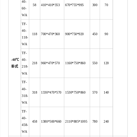
40-
58
410*410*353
670*755*995
300
70
60-
WA
TF-
40-
118
700*470*360
900*750*920
450
90
118-
WA
TF-
-40
℃
40-
218
960*470*570
1160*750*860
550
120
卧式
218-
WA
TF-
40-
318
1330*470*570
1530*750*860
570
140
318-
WA
TF-
40-
458
1380*500*660
2110*885*1095
780
240
458-
WA