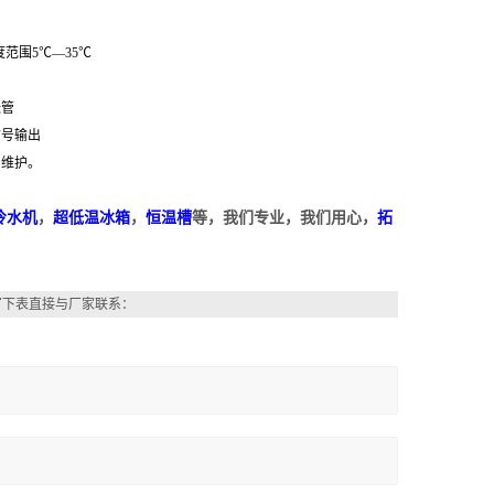
范围5℃—35℃
涨管
信号输出
和维护。
冷水机
，
超低温冰箱
，
恒温槽
等，我们专业，我们用心，
拓
写下表直接与厂家联系：