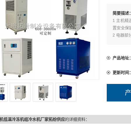
简要描述
1 主机
置安全保
2 电器
长。
3 进口
用。
产品地址
4 配备
水温±1℃
更新时间
机低温冷冻机组冷水机厂家拓纷供应
的详细资料：