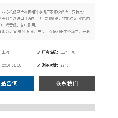
：
冷冻机低温冷冻机组冷水机厂家拓纷供应主要特点:
精选美日全新进口压缩机，控温精度高、性能稳定可靠,内
护，噪音低，省电耐用。
部分均为品牌“施耐德"原厂产品，保证机器工作稳定，寿命
意大利原厂和国产“南方"水泵，大流量，效率高，恒久耐
：
上海
厂商性质：
生产厂家
进口精密式数显温度控制器，数字显示水温度,能精确控制
，设定温度范围5℃—35℃
：
2016-01-15
浏览次数：
2246
产品咨询
联系我们