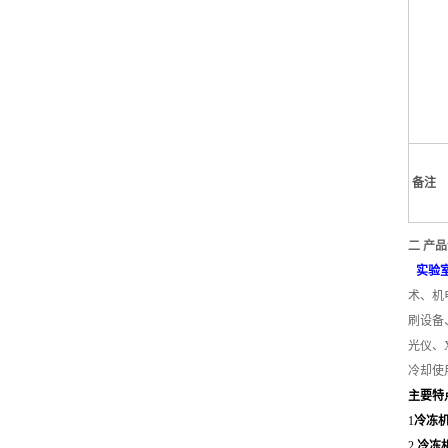
备注
二 产
实验
术、机
刷设备
光仪、
冷却使
主要特
1
冷冻
2
冷冻