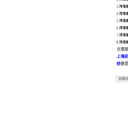
3
冷冻
4
冷冻
5
冷冻
6
冷冻
7
冷冻
8
冷冻
文章原
上海
纷
是
如果