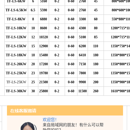
TF-LS-6KW
6
5160
0-2
0-60
2760
45
800*600*10
TF-LS-6.5KW
6.5
5590
0-2
0-60
2760
45
800*600*10
TF-LS-8KW
8
6880
0-2
0-60
3300
60
550*880*11
TF-LS-10KW
10
8600
0-2
0-60
4300
80
1200*715*11
TF-LS-12KW
12
10320
0-2
0-60
5100
85
1200*715*11
TF-LS-15KW
15
12900
0-2
0-60
6200
110
1350*750*14
TF-LS-18KW
18
15480
0-2
0-60
6410
180
1350*800*15
TF-LS-20KW
20
17200
0-2
0-60
7150
180
1350*800*15
TF-LS-23KW
23
19780
0-2
0-60
7800
180
1350*800*15
TF-LS-25KW
25
21500
0-2
0-60
9900
200
1350*900*18
TF-LS-30KW
30
25800
0-2
0-60
11500
260
1610*900*18
名
制冷量
出水压力
水流量
型号
欢迎您！
Kgf/cm
l/min
来自局域网的朋友！有什么可以帮
Kw/h
Kca/h