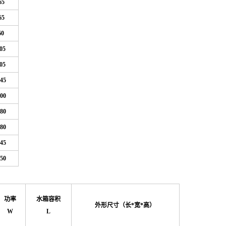
65
65
60
05
05
45
00
80
80
45
50
功率
水箱容积
外形尺寸（长*宽*高）
W
L