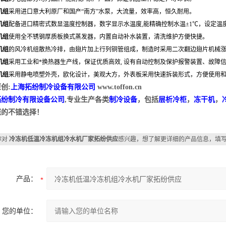
机组
采用进口意大利原厂和国产“南方”水泵，大流量，效率高，恒久耐用。
机组
配备进口精密式数显温度控制器，数字显示水温度,能精确控制水温±1℃，设定温度
机组
使用全不锈钢厚质板换式蒸发器，内置自动补水装置，清洗维护方便快捷。
机组
的风冷机组散热冷排，由翅片加上行列铜管组成，制造时采用二次翻边翅片机械
机组
采用工业和*换热器生产线，保证优质高效, 设有自动控制及保护报警装置、故障
机组
采用静电喷塑外壳，欧化设计，美观大方，外表板采用快速拆装形式，方便使用
创:
上海拓纷制冷设备有限公司
www.toffon.cn
拓纷制冷有限设备公司
,专业生产各类
制冷设备
，包括
层析冷柜
，
冻干机
，
您的不错选择！
你对
冷冻机低温冷冻机组冷水机厂家拓纷供应
感兴趣，想了解更详细的产品信息，填
产品：
您的单位：