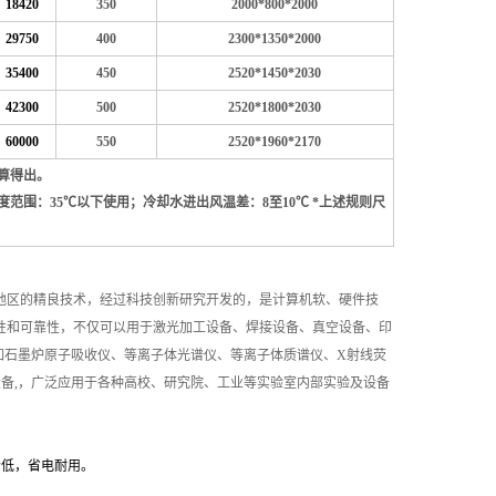
18420
350
2000*800*2000
29750
400
2300*1350*2000
35400
450
2520*1450*2030
42300
500
2520*1800*2030
60000
550
2520*1960*2170
计算得出。
度范围：35℃以下使用；冷却水进出风温差：8至10℃ *上述规则尺
地区的精良技术，经过科技创新研究开发的，是计算机软、硬件技
用性和可靠性，不仅可以用于激光加工设备、焊接设备、真空设备、印
如石墨炉原子吸收仪、等离子体光谱仪、等离子体质谱仪、X射线荧
备,，广泛应用于各种高校、研究院、工业等实验室内部实验及设备
音低，省电耐用。