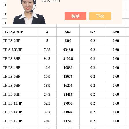
助您的吗？
TF-LS-0.3HP
0.3
258
0.1-0.6
9
-20
TF-LS-0.6HP
0.6
516
0-2
0-60
TF-LS-1HP
2.5
2150
0-2
0-60
TF-LS-1.5HP
4
3440
0-2
0-60
TF-LS-2HP
5
4300
0-2
0-60
TF-S-2.33HP
7.38
6346.8
0-2
0-60
TF-LS-3HP
9.43
8109.8
0-2
0-60
TF-LS-4HP
12.6
10836
0-2
0-60
TF-LS-5HP
15.9
13674
0-2
0-60
TF-LS-6HP
18.9
16254
0-2
0-60
TF-LS-8HP
24.9
21414
0-2
0-60
TF-LS-10HP
32.5
27950
0-2
0-60
TF-LS-12HP
37.2
31992
0-2
0-60
TF-LS-15HP
48.6
41796
0-2
0-60