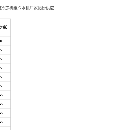
温冷冻机组冷水机厂家拓纷供应
宽*高）
0
5
5
5
5
5
65
65
65
65