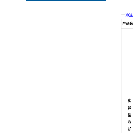
一
冷冻
产品名
实
验
型
冷
却