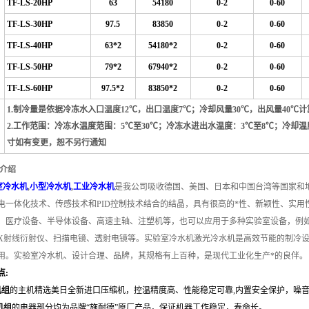
TF-LS-20HP
63
54180
0-2
0-60
TF-LS-30HP
97.5
83850
0-2
0-60
TF-LS-40HP
63*2
54180*2
0-2
0-60
TF-LS-50HP
79*2
67940*2
0-2
0-60
TF-LS-60HP
97.5*2
83850*2
0-2
0-60
1.制冷量是依据冷冻水入口温度12℃，出口温度7℃；冷却风量30℃，出风量40℃
2.工作范围：冷冻水温度范围：5℃至30℃；冷冻水进出水温度：3℃至8℃；冷却温
寸如有变更，恕不另行通知
品介绍
室冷水机
,
小型冷水机
,
工业冷水机
是我公司吸收德国、美国、日本和中国台湾等国家和
电一体化技术、传感技术和PID控制技术结合的结晶，具有很高的*性、新颖性、实
、医疗设备、半导体设备、高速主轴、注塑机等，也可以应用于多种实验室设备，例
X射线衍射仪、扫描电镜、透射电镜等。
实验室冷水机激光冷水机是高效节能的制冷设
用。
实验室冷水机、设计合理、品牌，其规格有上百种，是现代工业化生产*的良伴。
点:
机组
的主机精选美日全新进口压缩机，控温精度高、性能稳定可靠,内置安全保护，噪
机组
的电器部分均为品牌“施耐德”原厂产品，保证机器工作稳定，寿命长。