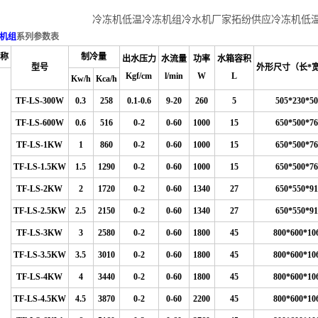
冷冻机低温冷冻机组冷水机厂家拓纷供应冷冻机低
机组
系列参数表
称
制冷量
出水压力
水流量
功率
水箱容积
型号
外形尺寸（长*
Kgf/cm
l/min
W
L
Kw/h
Kca/h
TF-LS-300W
0.3
258
0.1-0.6
9
-20
260
5
505*230*50
TF-LS-600W
0.6
516
0-2
0-60
1000
15
650*500*76
TF-LS-1KW
1
860
0-2
0-60
1000
15
650*500*76
TF-LS-1.5KW
1.5
1290
0-2
0-60
1000
15
650*500*76
TF-LS-2KW
2
1720
0-2
0-60
1340
27
650*550*91
TF-LS-2.5KW
2.5
2150
0-2
0-60
1340
27
650*550*91
TF-LS-3KW
3
2580
0-2
0-60
1800
45
800*600*10
TF-LS-3.5KW
3.5
3010
0-2
0-60
1800
45
800*600*10
TF-LS-4KW
4
3440
0-2
0-60
1800
45
800*600*10
TF-LS-4.5KW
4.5
3870
0-2
0-60
2200
45
800*600*10