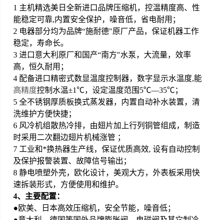
1 主机精选美日全新进口品牌压缩机，控温精度高、性
能稳定可靠,内置安全保护，噪音低，省电耐用
；
2 电器部分均为品牌“施耐德"原厂产品，保证机器工作
稳定，寿命长。
3 进口意大利原厂和国产“南方"水泵，大流量，效率
高，恒久耐用
；
4 配备进口精密式数显温度控制器，数字显示水温度,能
高精度
控制水温±1
℃
，设定温度范围5
℃
—35
℃；
5 全不锈钢厚质板换式蒸发器，内置自动补水装置，清
洗维护方便快捷
；
6 风冷机组散热冷排，由翅片加上行列铜管组成，制造
时采用二次翻边翅片机械涨管
；
7 工业和*换热器生产线，保证优质高效, 设有自动控制
及保护报警装置、故障信号输出
；
8 静电喷塑外壳，欧化设计，美观大方，外表板采用快
速拆装形式，方便使用和维护。
4、
主要配置：
●欧美、日本高效压缩机，安全节能，噪音低
；
●意大利、德国等国外品牌
膨胀阀，电磁阀及其它制冷