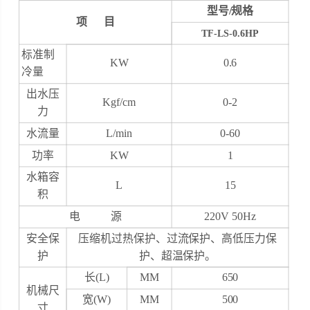
型号
/
规格
项 目
TF-LS-0.6HP
标准制
KW
0.6
冷量
出水压
Kgf/cm
0-2
力
水流量
L/min
0-60
功
率
KW
1
水箱容
L
15
积
电 源
220V 50Hz
安全保
压缩机过热保护、过流保护、高低压力保
护
护、超温保护。
长(L)
MM
650
机械尺
宽(W)
MM
500
寸