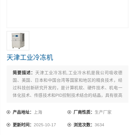
天津工业冷冻机
简要描述：
天津工业冷冻机,工业冷水机是我公司吸收德
国、美国、日本和中国台湾等国家和地区的精良技术，经
过科技创新研究开发的，是计算机软、硬件技术、机电一
体化技术、传感技术和PID控制技术结合的结晶，具有很高
的*性、新颖性、实用性和可靠性，不仅可以用于激光加工
设备、焊接设备、真空设备、印刷设备、医疗设备、半导
产品地址：
上海
厂商性质：
生产厂家
体设备、高速主轴、注塑机等，也可以应用于多种实验室
更新时间：
2025-10-17
浏览次数：
3634
设备，例如石墨炉原子吸收仪、等离子体光谱仪、等