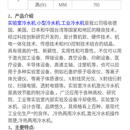
高(H)
MM
765
2、
产品介绍
实验室冷水机
,
小型冷水机
,
工业冷水机
是我公司吸收德
国、美国、日本和中国台湾等国家和地区的精良技术，
经过科技创新研究开发的，是计算机软、硬件技术、机
电一体化技术、传感技术和PID控制技术结合的结晶，
具有很高的*性、新颖性、实用性和可靠性，不仅可以用
于激光加工设备、焊接设备、真空设备、印刷设备、医
疗设备、半导体设备、高速主轴、注塑机等，也可以应
用于多种实验室设备，例如石墨炉原子吸收仪、等离子
体光谱仪、等离子体质谱仪、X射线荧光仪、X射线衍射
仪、扫描电镜、透射电镜等。
实验室冷水机激光冷水机
是高效节能的制冷设备,，广泛应用于各种高校、研究
院、工业等实验室内部实验及设备冷却使用。
实验室冷
水机、设计合理、品牌悠久，其规格有上百种，是现代
工业化生产*的良伴。
,
冷热两用冷水机
,
激光冷水机操作
简便
,
冷热两用冷水机
。
3、
主要特点: