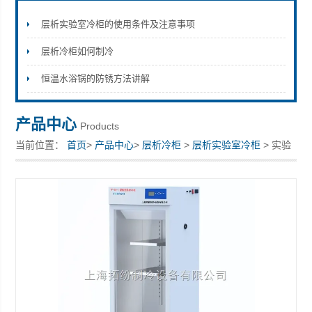
层析实验室冷柜的使用条件及注意事项
层析冷柜如何制冷
上海拓纷机械设备有限公司
恒温水浴锅的防锈方法讲解
产品中心
Products
当前位置：
首页
>
产品中心
>
层析冷柜
>
层析实验室冷柜
> 实验
层析冷柜冷柜