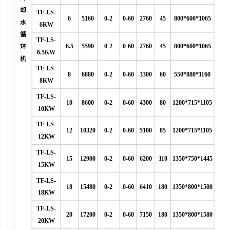
却
TF-LS-
6
5160
0-2
0-60
2760
45
800*600*1065
水
6KW
循
TF-LS-
6.5
5590
0-2
0-60
2760
45
800*600*1065
环
6.5KW
机
TF-LS-
8
6880
0-2
0-60
3300
60
550*880*1160
8KW
TF-LS-
10
8600
0-2
0-60
4300
80
1200*715*1105
10KW
TF-LS-
12
10320
0-2
0-60
5100
85
1200*715*1105
12KW
TF-LS-
15
12900
0-2
0-60
6200
110
1350*750*1445
15KW
TF-LS-
18
15480
0-2
0-60
6410
180
1350*800*1500
18KW
TF-LS-
20
17200
0-2
0-60
7150
180
1350*800*1580
20KW