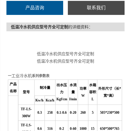
产品咨询
联系我们
低温冷水机供应型号齐全可定制
的详细资料：
低温冷水机供应型号齐全可定制
低温冷水机供应型号齐全可定制
工业冷水机
一
系列参数表
产品
出水压
水流
水箱
制冷量
功率
外形尺寸（长*
名称
型号
力
量
容积
W
宽*高）
Kgf/cm
l/min
L
Kw/h
Kca/h
TF-LS-
0.3
258
0.1-0.6
0
-20
260
5
505*230*500
300W
TF-LS-
0.6
516
0-2
0-60
1000
15
650*500*765