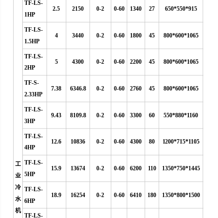
TF-LS-
2.5
2150
0-2
0-60
1340
27
650*550*915
1HP
TF-LS-
4
3440
0-2
0-60
1800
45
800*600*1065
1.5HP
TF-LS-
5
4300
0-2
0-60
2200
45
800*600*1065
2HP
TF-S-
7.38
6346.8
0-2
0-60
2760
45
800*600*1065
2.33HP
TF-LS-
9.43
8109.8
0-2
0-60
3300
60
550*880*1160
3HP
TF-LS-
12.6
10836
0-2
0-60
4300
80
1200*715*1105
4HP
TF-LS-
工
15.9
13674
0-2
0-60
6200
110
1350*750*1445
5HP
业
冷
TF-LS-
18.9
16254
0-2
0-60
6410
180
1350*800*1500
水
6HP
机
TF-LS-