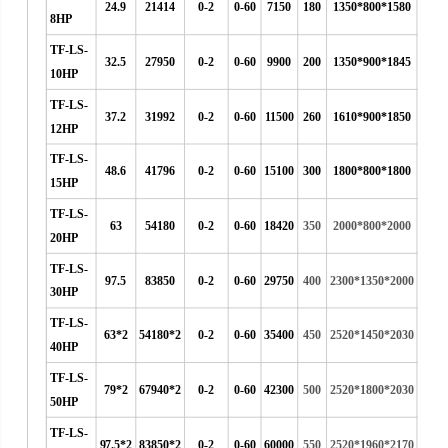
24.9
21414
0-2
0-60
7150
180
1350*800*1580
8HP
TF-LS-
32.5
27950
0-2
0-60
9900
200
1350*900*1845
10HP
TF-LS-
37.2
31992
0-2
0-60
11500
260
1610*900*1850
12HP
TF-LS-
48.6
41796
0-2
0-60
15100
300
1800*800*1800
15HP
TF-LS-
63
54180
0-2
0-60
18420
350
2000*800*2000
20HP
TF-LS-
97.5
83850
0-2
0-60
29750
400
2300*1350*2000
30HP
TF-LS-
63*2
54180*2
0-2
0-60
35400
450
2520*1450*2030
40HP
TF-LS-
79*2
67940*2
0-2
0-60
42300
500
2520*1800*2030
50HP
TF-LS-
97.5*2
83850*2
0-2
0-60
60000
550
2520*1960*2170