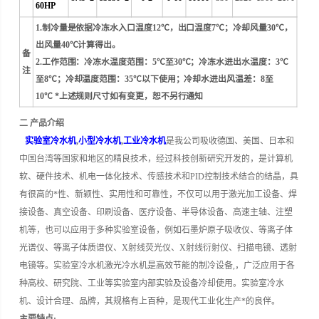
60HP
1.制冷量是依据冷冻水入口温度12℃，出口温度7℃；冷却风量30℃，
出风量40℃计算得出。
备
2.工作范围：冷冻水温度范围：5℃至30℃；冷冻水进出水温度：3℃
注
至8℃；冷却温度范围：35℃以下使用；冷却水进出风温差：8至
10℃ *上述规则尺寸如有变更，恕不另行通知
二 产品介绍
实验室冷水机
,
小型冷水机
,
工业冷水机
是我公司吸收德国、美国、日本和
中国台湾等国家和地区的精良技术，经过科技创新研究开发的，是计算机
软、硬件技术、机电一体化技术、传感技术和PID控制技术结合的结晶，具
有很高的*性、新颖性、实用性和可靠性，不仅可以用于激光加工设备、焊
接设备、真空设备、印刷设备、医疗设备、半导体设备、高速主轴、注塑
机等，也可以应用于多种实验室设备，例如石墨炉原子吸收仪、等离子体
光谱仪、等离子体质谱仪、X射线荧光仪、X射线衍射仪、扫描电镜、透射
电镜等。
实验室冷水机激光冷水机是高效节能的制冷设备,，广泛应用于各
种高校、研究院、工业等实验室内部实验及设备冷却使用。
实验室冷水
机、设计合理、品牌，其规格有上百种，是现代工业化生产*的良伴。