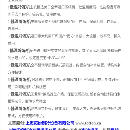
主要特点:
低温冷冻机
1
主机精选美日全新进口压缩机，控温精度高、性能稳定可靠,
内置安全保护，噪音低，省电耐用。
低温冷冻机
2
电器部分均为品牌“施耐德"原厂产品，保证机器工作稳定，
寿命长。
低温冷冻机
3
进口意大利原厂和国产“南方"水泵，大流量，效率高，恒久
耐用。
低温冷冻机
4
配备进口精密式数显温度控制器，数字显示水温度,能精确控
制水温±1℃，设定温度范围5℃—35℃
低温冷冻机
5
全不锈钢厚质板换式蒸发器，内置自动补水装置，清洗维护
方便快捷。
低温冷冻机
6
风冷机组散热冷排，由翅片加上行列铜管组成，制造时采
用二次翻边翅片机械涨管
低温冷冻机
7
工业和*换热器生产线，保证优质高效, 设有自动控制及保护
报警装置、故障信号输出
低温冷冻机
8
静电喷塑外壳，欧化设计，美观大方，外表板采用快速拆装
形式，方便使用和维护。
文章原创:
上海拓纷制冷设备有限公司
www.toffon.cn