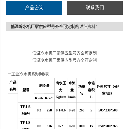
产品咨询
联系我们
低温冷水机厂家供应型号齐全可定制
的详细资料：
低温冷水机厂家供应型号齐全可定制
低温冷水机厂家供应型号齐全可定制
工业冷水机
一
系列参数表
产品
出水压
水流
水箱
制冷量
功率
外形尺寸（长*
名称
型号
力
量
容积
W
宽*高）
Kgf/cm
l/min
L
Kw/h
Kca/h
TF-LS-
0.3
258
0.1-0.6
0
-20
260
5
505*230*500
300W
TF-LS-
0.6
516
0-2
0-60
1000
15
650*500*765