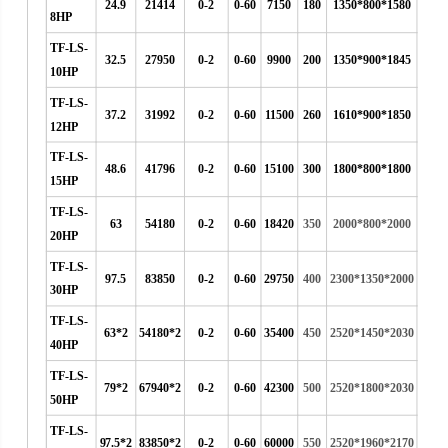
24.9
21414
0-2
0-60
7150
180
1350*800*1580
8HP
TF-LS-
32.5
27950
0-2
0-60
9900
200
1350*900*1845
10HP
TF-LS-
37.2
31992
0-2
0-60
11500
260
1610*900*1850
12HP
TF-LS-
48.6
41796
0-2
0-60
15100
300
1800*800*1800
15HP
TF-LS-
63
54180
0-2
0-60
18420
350
2000*800*2000
20HP
TF-LS-
97.5
83850
0-2
0-60
29750
400
2300*1350*2000
30HP
TF-LS-
63*2
54180*2
0-2
0-60
35400
450
2520*1450*2030
40HP
TF-LS-
79*2
67940*2
0-2
0-60
42300
500
2520*1800*2030
50HP
TF-LS-
97.5*2
83850*2
0-2
0-60
60000
550
2520*1960*2170