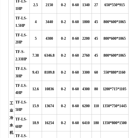
TF-LS-
2.5
2150
0-2
0-60
1340
27
650*550*915
1HP
TF-LS-
4
3440
0-2
0-60
1800
45
800*600*1065
1.5HP
TF-LS-
5
4300
0-2
0-60
2200
45
800*600*1065
2HP
TF-S-
7.38
6346.8
0-2
0-60
2760
45
800*600*1065
2.33HP
TF-LS-
9.43
8109.8
0-2
0-60
3300
60
550*880*1160
3HP
TF-LS-
12.6
10836
0-2
0-60
4300
80
1200*715*1105
4HP
TF-LS-
工
15.9
13674
0-2
0-60
6200
110
1350*750*1445
5HP
业
冷
TF-LS-
18.9
16254
0-2
0-60
6410
180
1350*800*1500
水
6HP
机
TF-LS-