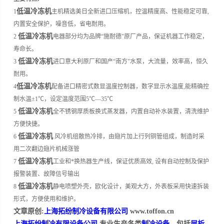
低温冷冻机
1
主机精选美日全新进口压缩机，控温精度高、性能稳定可靠,
内置安全保护，噪音低，省电耐用。
低温冷冻机
2
电器部分均为品牌“施耐德"原厂产品，保证机器工作稳定，
寿命长。
低温冷冻机
3
进口意大利原厂和国产“南方"水泵，大流量，效率高，恒久
耐用。
低温冷冻机
4
配备进口精密式数显温度控制器，数字显示水温度,能精确控
制水温±1℃，设定温度范围5℃—35℃
低温冷冻机
5
全不锈钢厚质板换式蒸发器，内置自动补水装置，清洗维护
方便快捷。
低温冷冻机
6
风冷机组散热冷排，由翅片加上行列铜管组成，制造时采
用二次翻边翅片机械涨管
低温冷冻机
7
工业和*换热器生产线，保证优质高效, 设有自动控制及保护
报警装置、故障信号输出
低温冷冻机
8
静电喷塑外壳，欧化设计，美观大方，外表板采用快速拆装
形式，方便使用和维护。
文章原创:
上海拓纷制冷设备有限公司
www.toffon.cn
上海拓纷制冷有限设备公司
,专业生产各类
制冷设备
，包括
层析