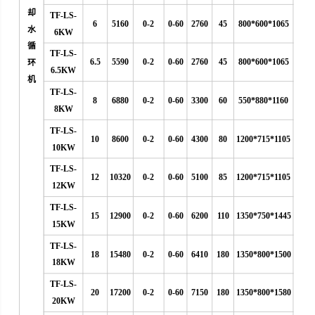
却
TF-LS-
6
5160
0-2
0-60
2760
45
800*600*1065
水
6KW
循
TF-LS-
6.5
5590
0-2
0-60
2760
45
800*600*1065
环
6.5KW
机
TF-LS-
8
6880
0-2
0-60
3300
60
550*880*1160
8KW
TF-LS-
10
8600
0-2
0-60
4300
80
1200*715*1105
10KW
TF-LS-
12
10320
0-2
0-60
5100
85
1200*715*1105
12KW
TF-LS-
15
12900
0-2
0-60
6200
110
1350*750*1445
15KW
TF-LS-
18
15480
0-2
0-60
6410
180
1350*800*1500
18KW
TF-LS-
20
17200
0-2
0-60
7150
180
1350*800*1580
20KW