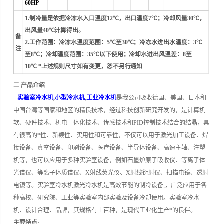
60HP
1.制冷量是依据冷冻水入口温度12℃，出口温度7℃；冷却风量30℃，
出风量40℃计算得出。
备
2.工作范围：冷冻水温度范围：5℃至30℃；冷冻水进出水温度：3℃
注
至8℃；冷却温度范围：35℃以下使用；冷却水进出风温差：8至
10℃ *上述规则尺寸如有变更，恕不另行通知
二 产品介绍
实验室冷水机
,
小型冷水机
,
工业冷水机
是我公司吸收德国、美国、日本和
中国台湾等国家和地区的精良技术，经过科技创新研究开发的，是计算机
软、硬件技术、机电一体化技术、传感技术和PID控制技术结合的结晶，具
有很高的*性、新颖性、实用性和可靠性，不仅可以用于激光加工设备、焊
接设备、真空设备、印刷设备、医疗设备、半导体设备、高速主轴、注塑
机等，也可以应用于多种实验室设备，例如石墨炉原子吸收仪、等离子体
光谱仪、等离子体质谱仪、X射线荧光仪、X射线衍射仪、扫描电镜、透射
电镜等。
实验室冷水机激光冷水机是高效节能的制冷设备,，广泛应用于各
种高校、研究院、工业等实验室内部实验及设备冷却使用。
实验室冷水
机、设计合理、品牌，其规格有上百种，是现代工业化生产*的良伴。
主要特点: