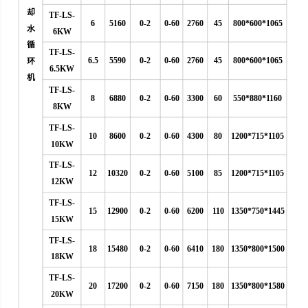
却
TF-LS-
6
5160
0-2
0-60
2760
45
800*600*1065
水
6KW
循
TF-LS-
6.5
5590
0-2
0-60
2760
45
800*600*1065
环
6.5KW
机
TF-LS-
8
6880
0-2
0-60
3300
60
550*880*1160
8KW
TF-LS-
10
8600
0-2
0-60
4300
80
1200*715*1105
10KW
TF-LS-
12
10320
0-2
0-60
5100
85
1200*715*1105
12KW
TF-LS-
15
12900
0-2
0-60
6200
110
1350*750*1445
15KW
TF-LS-
18
15480
0-2
0-60
6410
180
1350*800*1500
18KW
TF-LS-
20
17200
0-2
0-60
7150
180
1350*800*1580
20KW