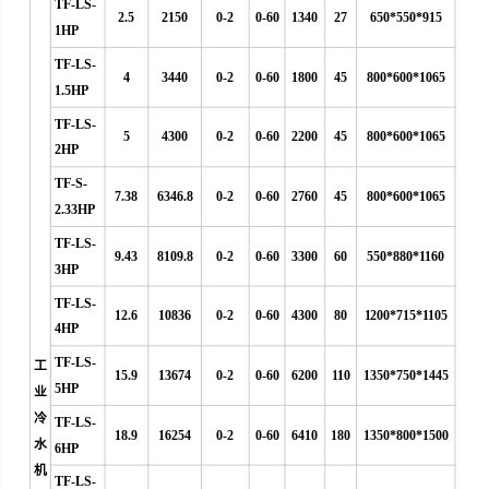
TF-LS-
2.5
2150
0-2
0-60
1340
27
650*550*915
1HP
TF-LS-
4
3440
0-2
0-60
1800
45
800*600*1065
1.5HP
TF-LS-
5
4300
0-2
0-60
2200
45
800*600*1065
2HP
TF-S-
7.38
6346.8
0-2
0-60
2760
45
800*600*1065
2.33HP
TF-LS-
9.43
8109.8
0-2
0-60
3300
60
550*880*1160
3HP
TF-LS-
12.6
10836
0-2
0-60
4300
80
1200*715*1105
4HP
TF-LS-
工
15.9
13674
0-2
0-60
6200
110
1350*750*1445
5HP
业
冷
TF-LS-
18.9
16254
0-2
0-60
6410
180
1350*800*1500
水
6HP
机
TF-LS-