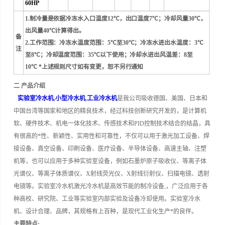
60HP
1.制冷量是依据冷冻水入口温度12℃，出口温度7℃；冷却风量30℃，
出风量40℃计算得出。
备
2.工作范围：冷冻水温度范围：5℃至30℃；冷冻水进出水温度：3℃
注
至8℃；冷却温度范围：35℃以下使用；冷却水进出风温差：8至
10℃ *上述规则尺寸如有变更，恕不另行通知
二 产品介绍
实验室冷水机
,
小型冷水机
,
工业冷水机
是我公司吸收德国、美国、日本和
中国台湾等国家和地区的精良技术，经过科技创新研究开发的，是计算机
软、硬件技术、机电一体化技术、传感技术和PID控制技术结合的结晶，具
有很高的*性、新颖性、实用性和可靠性，不仅可以用于激光加工设备、焊
接设备、真空设备、印刷设备、医疗设备、半导体设备、高速主轴、注塑
机等，也可以应用于多种实验室设备，例如石墨炉原子吸收仪、等离子体
光谱仪、等离子体质谱仪、X射线荧光仪、X射线衍射仪、扫描电镜、透射
电镜等。
实验室冷水机激光冷水机是高效节能的制冷设备,，广泛应用于各
种高校、研究院、工业等实验室内部实验及设备冷却使用。
实验室冷水
机、设计合理、品牌，其规格有上百种，是现代工业化生产*的良伴。
主要特点: