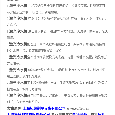
激光冷水机
1
主机精选美日全新进口压缩机，控温精度高、性能稳定可
靠,内置安全保护，噪音低，省电耐用。
激光冷水机
2
电器部分均为品牌“施耐德"原厂产品，保证机器工作稳定，
寿命长。
激光冷水机
3
进口意大利原厂和国产“南方"水泵，大流量，效率高，恒久
耐用。
激光冷水机
4
配备进口精密式数显温度控制器，数字显示水温度,能精确
控制水温±1℃，设定温度范围5℃—35℃
激光冷水机
5
全不锈钢厚质板换式蒸发器，内置自动补水装置，清洗维护
方便快捷。
激光冷水机
6
风冷机组散热冷排，由翅片加上行列铜管组成，制造时采
用二次翻边翅片机械涨管
激光冷水机
7
工业和*换热器生产线，保证优质高效, 设有自动控制及保护
报警装置、故障信号输出
激光冷水机
8
静电喷塑外壳，欧化设计，美观大方，外表板采用快速拆装
形式，方便使用和维护。
文章原创:
上海拓纷制冷设备有限公司
www.toffon.cn
上海拓纷制冷有限设备公司
,专业生产各类
制冷设备
，包括
层析