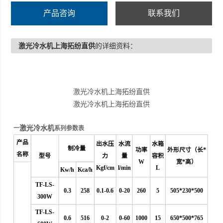
产品咨询
联系我们
激光冷水机上海拓纷直供
的详细资料：
激光冷水机上海拓纷直供
激光冷水机上海拓纷直供
激光冷水机
一
系列参数表
产品
出水压
水流
水箱
制冷量
功率
外形尺寸（长*
名称
型号
力
量
容积
W
宽*高）
Kgf/cm
l/min
L
Kw/h
Kca/h
TF-LS-
0.3
258
0.1-0.6
0
-20
260
5
505*230*500
300W
TF-LS-
0.6
516
0-2
0-60
1000
15
650*500*765