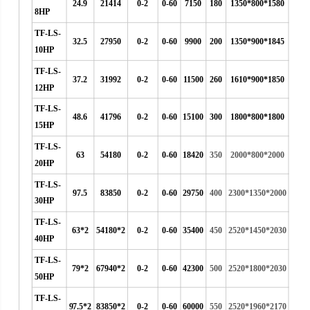
24.9
21414
0-2
0-60
7150
180
1350*800*1580
8HP
TF-LS-
32.5
27950
0-2
0-60
9900
200
1350*900*1845
10HP
TF-LS-
37.2
31992
0-2
0-60
11500
260
1610*900*1850
12HP
TF-LS-
48.6
41796
0-2
0-60
15100
300
1800*800*1800
15HP
TF-LS-
63
54180
0-2
0-60
18420
350
2000*800*2000
20HP
TF-LS-
97.5
83850
0-2
0-60
29750
400
2300*1350*2000
30HP
TF-LS-
63*2
54180*2
0-2
0-60
35400
450
2520*1450*2030
40HP
TF-LS-
79*2
67940*2
0-2
0-60
42300
500
2520*1800*2030
50HP
TF-LS-
97.5*2
83850*2
0-2
0-60
60000
550
2520*1960*2170