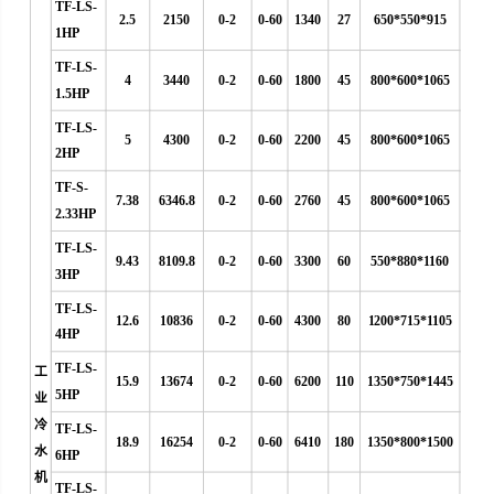
TF-LS-
2.5
2150
0-2
0-60
1340
27
650*550*915
1HP
TF-LS-
4
3440
0-2
0-60
1800
45
800*600*1065
1.5HP
TF-LS-
5
4300
0-2
0-60
2200
45
800*600*1065
2HP
TF-S-
7.38
6346.8
0-2
0-60
2760
45
800*600*1065
2.33HP
TF-LS-
9.43
8109.8
0-2
0-60
3300
60
550*880*1160
3HP
TF-LS-
12.6
10836
0-2
0-60
4300
80
1200*715*1105
4HP
TF-LS-
工
15.9
13674
0-2
0-60
6200
110
1350*750*1445
5HP
业
冷
TF-LS-
18.9
16254
0-2
0-60
6410
180
1350*800*1500
水
6HP
机
TF-LS-