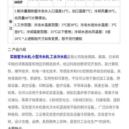
60HP
1.制冷量是依据冷冻水入口温度12℃，出口温度7℃；冷却风量30℃，
出风量40℃计算得出。
备
2.工作范围：冷冻水温度范围：5℃至30℃；冷冻水进出水温度：3℃
注
至8℃；冷却温度范围：35℃以下使用；冷却水进出风温差：8至
10℃ *上述规则尺寸如有变更，恕不另行通知
二 产品介绍
实验室冷水机
,
小型冷水机
,
工业冷水机
是我公司吸收德国、美国、日本和
中国台湾等国家和地区的精良技术，经过科技创新研究开发的，是计算机
软、硬件技术、机电一体化技术、传感技术和PID控制技术结合的结晶，具
有很高的*性、新颖性、实用性和可靠性，不仅可以用于激光加工设备、焊
接设备、真空设备、印刷设备、医疗设备、半导体设备、高速主轴、注塑
机等，也可以应用于多种实验室设备，例如石墨炉原子吸收仪、等离子体
光谱仪、等离子体质谱仪、X射线荧光仪、X射线衍射仪、扫描电镜、透射
电镜等。
实验室冷水机激光冷水机是高效节能的制冷设备,，广泛应用于各
种高校、研究院、工业等实验室内部实验及设备冷却使用。
实验室冷水
机、设计合理、品牌，其规格有上百种，是现代工业化生产*的良伴。