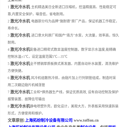
主要特点:
激光冷水机
1
主机精选美日全新进口压缩机，控温精度高、性能稳定可
靠,内置安全保护，噪音低，省电耐用。
激光冷水机
2
电器部分均为品牌“施耐德"原厂产品，保证机器工作稳定，
寿命长。
激光冷水机
3
进口意大利原厂和国产“南方"水泵，大流量，效率高，恒久
耐用。
激光冷水机
4
配备进口精密式数显温度控制器，数字显示水温度,能精确
控制水温±1℃，设定温度范围5℃—35℃
激光冷水机
5
全不锈钢厚质板换式蒸发器，内置自动补水装置，清洗维护
方便快捷。
激光冷水机
6
风冷机组散热冷排，由翅片加上行列铜管组成，制造时采
用二次翻边翅片机械涨管
激光冷水机
7
工业和*换热器生产线，保证优质高效, 设有自动控制及保护
报警装置、故障信号输出
激光冷水机
8
静电喷塑外壳，欧化设计，美观大方，外表板采用快速拆装
形式，方便使用和维护。
文章原创:
上海拓纷制冷设备有限公司
www.toffon.cn