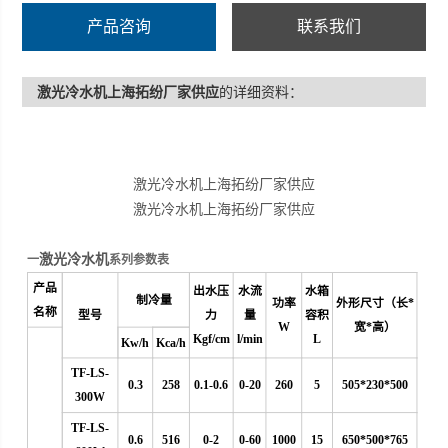
产品咨询
联系我们
激光冷水机上海拓纷厂家供应
的详细资料：
激光冷水机上海拓纷厂家供应
激光冷水机上海拓纷厂家供应
激光冷水机
一
系列参数表
产品
出水压
水流
水箱
制冷量
功率
外形尺寸（长*
名称
型号
力
量
容积
W
宽*高）
Kgf/cm
l/min
L
Kw/h
Kca/h
TF-LS-
0.3
258
0.1-0.6
0
-20
260
5
505*230*500
300W
TF-LS-
0.6
516
0-2
0-60
1000
15
650*500*765