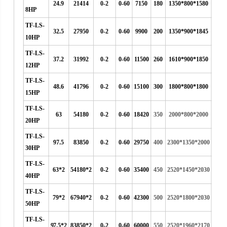
24.9
21414
0-2
0-60
7150
180
1350*800*1580
8HP
TF-LS-
32.5
27950
0-2
0-60
9900
200
1350*900*1845
10HP
TF-LS-
37.2
31992
0-2
0-60
11500
260
1610*900*1850
12HP
TF-LS-
48.6
41796
0-2
0-60
15100
300
1800*800*1800
15HP
TF-LS-
63
54180
0-2
0-60
18420
350
2000*800*2000
20HP
TF-LS-
97.5
83850
0-2
0-60
29750
400
2300*1350*2000
30HP
TF-LS-
63*2
54180*2
0-2
0-60
35400
450
2520*1450*2030
40HP
TF-LS-
79*2
67940*2
0-2
0-60
42300
500
2520*1800*2030
50HP
TF-LS-
97.5*2
83850*2
0-2
0-60
60000
550
2520*1960*2170