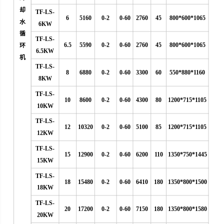
却
TF-LS-
6
5160
0-2
0-60
2760
45
800*600*1065
水
6KW
循
TF-LS-
6.5
5590
0-2
0-60
2760
45
800*600*1065
环
6.5KW
机
TF-LS-
8
6880
0-2
0-60
3300
60
550*880*1160
8KW
TF-LS-
10
8600
0-2
0-60
4300
80
1200*715*1105
10KW
TF-LS-
12
10320
0-2
0-60
5100
85
1200*715*1105
12KW
TF-LS-
15
12900
0-2
0-60
6200
110
1350*750*1445
15KW
TF-LS-
18
15480
0-2
0-60
6410
180
1350*800*1500
18KW
TF-LS-
20
17200
0-2
0-60
7150
180
1350*800*1580
20KW