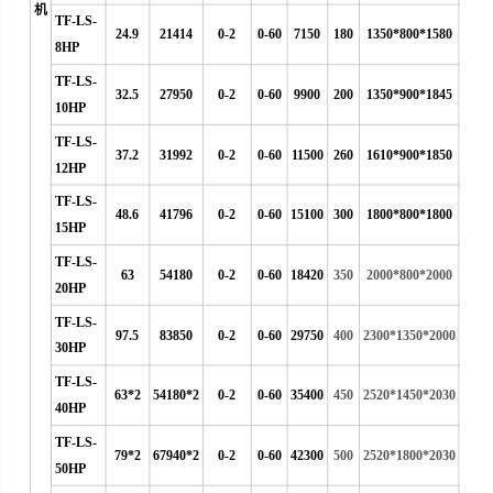
机
TF-LS-
24.9
21414
0-2
0-60
7150
180
1350*800*1580
8HP
TF-LS-
32.5
27950
0-2
0-60
9900
200
1350*900*1845
10HP
TF-LS-
37.2
31992
0-2
0-60
11500
260
1610*900*1850
12HP
TF-LS-
48.6
41796
0-2
0-60
15100
300
1800*800*1800
15HP
TF-LS-
63
54180
0-2
0-60
18420
350
2000*800*2000
20HP
TF-LS-
97.5
83850
0-2
0-60
29750
400
2300*1350*2000
30HP
TF-LS-
63*2
54180*2
0-2
0-60
35400
450
2520*1450*2030
40HP
TF-LS-
79*2
67940*2
0-2
0-60
42300
500
2520*1800*2030
50HP