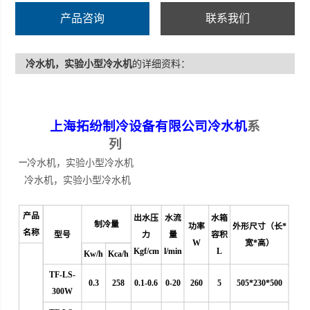
产品咨询
联系我们
冷水机，实验小型冷水机
的详细资料：
上海拓纷制冷设备有限公司
冷水机
系
列
冷水机，实验小型冷水机
一
冷水机，实验小型冷水机
产品
出水压
水流
水箱
制冷量
功率
外形尺寸（长*
名称
型号
力
量
容积
W
宽*高）
Kgf/cm
l/min
L
Kw/h
Kca/h
TF-LS-
0.3
258
0.1-0.6
0
-20
260
5
505*230*500
300W