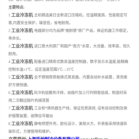
主要特点:
工业冷冻机
1
主机精选美日全新进口压缩机，控温精度高、性能稳定可
靠,内置安全保护，噪音低，省电耐用。
工业冷冻机
2
电器部分均为品牌“施耐德”原厂产品，保证机器工作稳定，
寿命长。
工业冷冻机
3
进口意大利原厂和国产“南方”水泵，大流量，效率高，恒久
耐用。
工业冷冻机
4
配备进口精密式数显温度控制器，数字显示水温度,能精确
控制水温±1℃，设定温度范围5℃—35℃
工业冷冻机
5
全不锈钢厚质板换式蒸发器，内置自动补水装置，清洗维
护方便快捷。
工业冷冻机
6
风冷机组散热冷排，由翅片加上行列铜管组成，制造时采
用二次翻边翅片机械涨管
工业冷冻机
7
工业和*换热器生产线，保证优质高效, 设有自动控制及保
护报警装置、故障信号输出
工业冷冻机
8
静电喷塑外壳，欧化设计，美观大方，外表板采用快速拆
装形式，方便使用和维护。