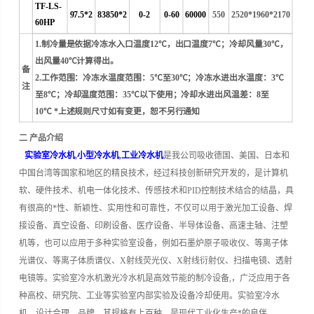
TF-LS-
97.5*2
83850*2
0-2
0-60
60000
550
2520*1960*2170
60HP
1.制冷量是依据冷冻水入口温度12℃，出口温度7℃；冷却风量30℃，
出风量40℃计算得出。
备
2.工作范围：冷冻水温度范围：5℃至30℃；冷冻水进出水温度：3℃
注
至8℃；冷却温度范围：35℃以下使用；冷却水进出风温差：8至
10℃ *上述规则尺寸如有变更，恕不另行通知
二 产品介绍
实验室冷水机
,
小型冷水机
,
工业冷水机
是我公司吸收德国、美国、日本和
中国台湾等国家和地区的精良技术，经过科技创新研究开发的，是计算机
软、硬件技术、机电一体化技术、传感技术和PID控制技术结合的结晶，具
有很高的*性、新颖性、实用性和可靠性，不仅可以用于激光加工设备、焊
接设备、真空设备、印刷设备、医疗设备、半导体设备、高速主轴、注塑
机等，也可以应用于多种实验室设备，例如石墨炉原子吸收仪、等离子体
光谱仪、等离子体质谱仪、X射线荧光仪、X射线衍射仪、扫描电镜、透射
电镜等。
实验室冷水机激光冷水机是高效节能的制冷设备,，广泛应用于各
种高校、研究院、工业等实验室内部实验及设备冷却使用。
实验室冷水
机、设计合理、品牌，其规格有上百种，是现代工业化生产*的良伴。