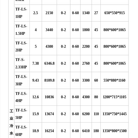
TF-LS-
2.5
2150
0-2
0-60
1340
27
650*550*915
1HP
TF-LS-
4
3440
0-2
0-60
1800
45
800*600*1065
1.5HP
TF-LS-
5
4300
0-2
0-60
2200
45
800*600*1065
2HP
TF-S-
7.38
6346.8
0-2
0-60
2760
45
800*600*1065
2.33HP
TF-LS-
9.43
8109.8
0-2
0-60
3300
60
550*880*1160
3HP
TF-LS-
12.6
10836
0-2
0-60
4300
80
1200*715*1105
4HP
TF-LS-
工
15.9
13674
0-2
0-60
6200
110
1350*750*1445
5HP
业
冷
TF-LS-
18.9
16254
0-2
0-60
6410
180
1350*800*1500
水
6HP