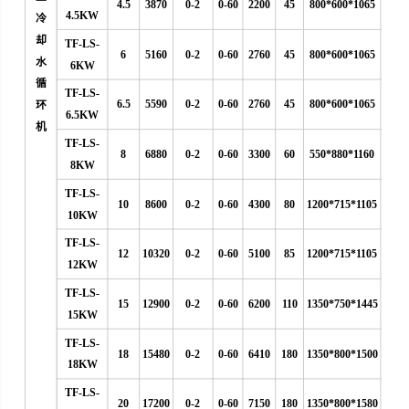
4.5
3870
0-2
0-60
2200
45
800*600*1065
4.5KW
冷
却
TF-LS-
6
5160
0-2
0-60
2760
45
800*600*1065
水
6KW
循
TF-LS-
6.5
5590
0-2
0-60
2760
45
800*600*1065
环
6.5KW
机
TF-LS-
8
6880
0-2
0-60
3300
60
550*880*1160
8KW
TF-LS-
10
8600
0-2
0-60
4300
80
1200*715*1105
10KW
TF-LS-
12
10320
0-2
0-60
5100
85
1200*715*1105
12KW
TF-LS-
15
12900
0-2
0-60
6200
110
1350*750*1445
15KW
TF-LS-
18
15480
0-2
0-60
6410
180
1350*800*1500
18KW
TF-LS-
20
17200
0-2
0-60
7150
180
1350*800*1580