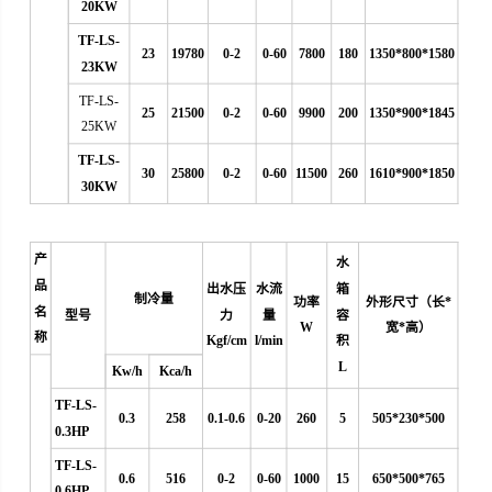
20KW
TF-LS-
23
19780
0-2
0-60
7800
180
1350*800*1580
23KW
TF-LS-
25
21500
0-2
0-60
9900
200
1350*900*1845
25KW
TF-LS-
30
25800
0-2
0-60
11500
260
1610*900*1850
30KW
产
水
品
出水压
水流
箱
制冷量
功率
外形尺寸（长*
名
型号
力
量
容
W
宽*高）
称
Kgf/cm
l/min
积
L
Kw/h
Kca/h
TF-LS-
0.3
258
0.1-0.6
0
-20
260
5
505*230*500
0.3HP
TF-LS-
0.6
516
0-2
0-60
1000
15
650*500*765
0.6HP