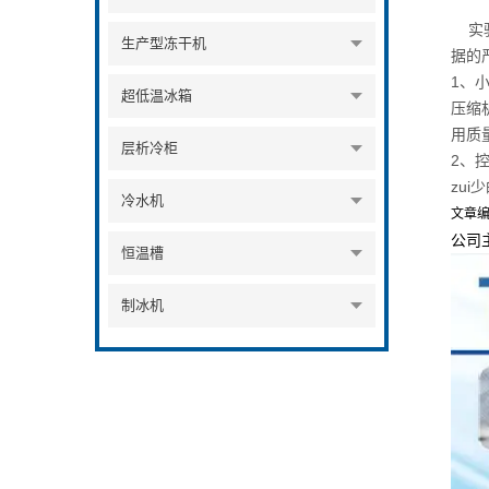
实验
生产型冻干机
据的
1、
超低温冰箱
压缩
用质
层析冷柜
2、
zu
冷水机
文章
公司主
恒温槽
制冰机