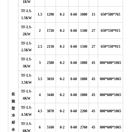
1KW
TF-LS-
1.5
1290
0-2
0-60
1000
15
650*500*765
1.5KW
TF-LS-
2
1720
0-2
0-60
1340
27
650*550*915
2KW
TF-LS-
2.5
2150
0-2
0-60
1340
27
650*550*915
2.5KW
TF-LS-
3
2580
0-2
0-60
1800
45
800*600*1065
3KW
TF-LS-
3.5
3010
0-2
0-60
1800
45
800*600*1065
3.5KW
TF-LS-
实
4
3440
0-2
0-60
1800
45
800*600*1065
4KW
验
TF-LS-
型
4.5
3870
0-2
0-60
2200
45
800*600*1065
4.5KW
冷
却
TF-LS-
6
5160
0-2
0-60
2760
45
800*600*1065
水
6KW