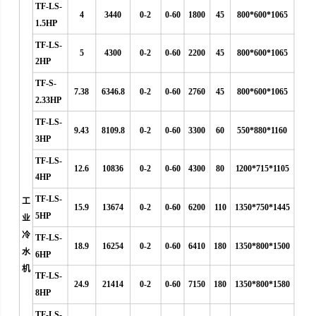
TF-LS-
4
3440
0-2
0-60
1800
45
800*600*1065
1.5HP
TF-LS-
5
4300
0-2
0-60
2200
45
800*600*1065
2HP
TF-S-
7.38
6346.8
0-2
0-60
2760
45
800*600*1065
2.33HP
TF-LS-
9.43
8109.8
0-2
0-60
3300
60
550*880*1160
3HP
TF-LS-
12.6
10836
0-2
0-60
4300
80
1200*715*1105
4HP
TF-LS-
工
15.9
13674
0-2
0-60
6200
110
1350*750*1445
5HP
业
冷
TF-LS-
18.9
16254
0-2
0-60
6410
180
1350*800*1500
水
6HP
机
TF-LS-
24.9
21414
0-2
0-60
7150
180
1350*800*1580
8HP
TF-LS-