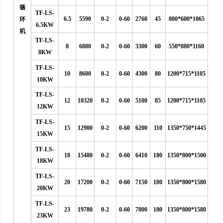
循
TF-LS-
6.5
5590
0-2
0-60
2760
45
800*600*1065
环
6.5KW
机
TF-LS-
8
6880
0-2
0-60
3300
60
550*880*1160
8KW
TF-LS-
10
8600
0-2
0-60
4300
80
1200*715*1105
10KW
TF-LS-
12
10320
0-2
0-60
5100
85
1200*715*1105
12KW
TF-LS-
15
12900
0-2
0-60
6200
110
1350*750*1445
15KW
TF-LS-
18
15480
0-2
0-60
6410
180
1350*800*1500
18KW
TF-LS-
20
17200
0-2
0-60
7150
180
1350*800*1580
20KW
TF-LS-
23
19780
0-2
0-60
7800
180
1350*800*1580
23KW