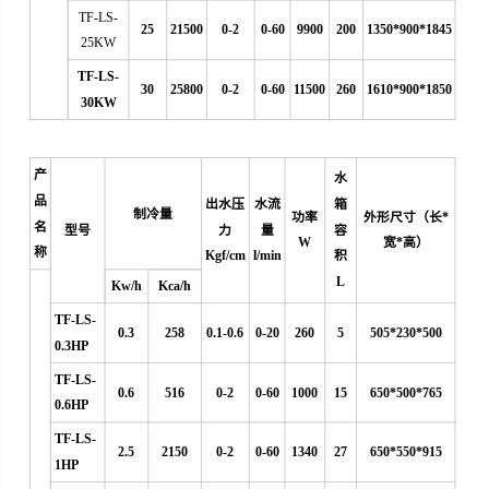
TF-LS-
25
21500
0-2
0-60
9900
200
1350*900*1845
25KW
TF-LS-
30
25800
0-2
0-60
11500
260
1610*900*1850
30KW
产
水
品
出水压
水流
箱
制冷量
功率
外形尺寸（长*
名
型号
力
量
容
W
宽*高）
称
Kgf/cm
l/min
积
L
Kw/h
Kca/h
TF-LS-
0.3
258
0.1-0.6
0
-20
260
5
505*230*500
0.3HP
TF-LS-
0.6
516
0-2
0-60
1000
15
650*500*765
0.6HP
TF-LS-
2.5
2150
0-2
0-60
1340
27
650*550*915
1HP