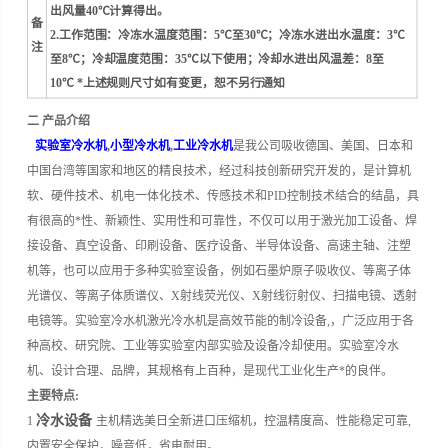
出风量40℃计算得出。
备
2.工作范围：冷冻水温度范围：5℃至30℃；冷冻水进出水温度：3℃
注
至8℃；冷却温度范围：35℃以下使用；冷却水进出风温差：8至
10℃ *上述规则尺寸如有变更，恕不另行通知
二 产品介绍
实验室冷水机
,
小型冷水机
,
工业冷水机
是我公司吸收德国、美国、日本和
中国台湾等国家和地区的精良技术，经过科技创新研究开发的，是计算机
软、硬件技术、机电一体化技术、传感技术和PID控制技术结合的结晶，具
有很高的*性、新颖性、实用性和可靠性，不仅可以用于激光加工设备、焊
接设备、真空设备、印刷设备、医疗设备、半导体设备、高速主轴、注塑
机等，也可以应用于多种实验室设备，例如石墨炉原子吸收仪、等离子体
光谱仪、等离子体质谱仪、X射线荧光仪、X射线衍射仪、扫描电镜、透射
电镜等。
实验室冷水机激光冷水机是高效节能的制冷设备,，广泛应用于各
种高校、研究院、工业等实验室内部实验及设备冷却使用。
实验室冷水
机、设计合理、品牌，其规格有上百种，是现代工业化生产*的良伴。
主要特点:
冷水设备
1
主机精选美日全新进口压缩机，控温精度高、性能稳定可靠,
内置安全保护，噪音低，省电耐用。