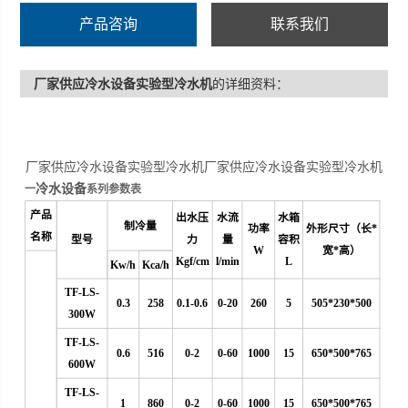
产品咨询
联系我们
厂家供应冷水设备实验型冷水机
的详细资料：
厂家供应冷水设备实验型冷水机厂家供应冷水设备实验型冷水机
冷水设备
一
系列参数表
产品
出水压
水流
水箱
制冷量
功率
外形尺寸（长*
名称
型号
力
量
容积
W
宽*高）
Kgf/cm
l/min
L
Kw/h
Kca/h
TF-LS-
0.3
258
0.1-0.6
0
-20
260
5
505*230*500
300W
TF-LS-
0.6
516
0-2
0-60
1000
15
650*500*765
600W
TF-LS-
1
860
0-2
0-60
1000
15
650*500*765