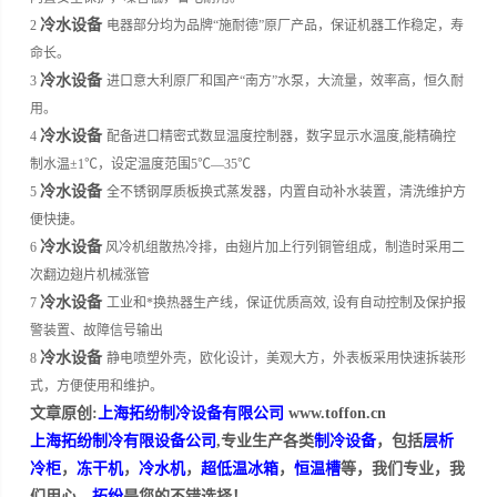
冷水设备
2
电器部分均为品牌“施耐德”原厂产品，保证机器工作稳定，寿
命长。
冷水设备
3
进口意大利原厂和国产“南方”水泵，大流量，效率高，恒久耐
用。
冷水设备
4
配备进口精密式数显温度控制器，数字显示水温度,能精确控
制水温±1℃，设定温度范围5℃—35℃
冷水设备
5
全不锈钢厚质板换式蒸发器，内置自动补水装置，清洗维护方
便快捷。
冷水设备
6
风冷机组散热冷排，由翅片加上行列铜管组成，制造时采用二
次翻边翅片机械涨管
冷水设备
7
工业和*换热器生产线，保证优质高效, 设有自动控制及保护报
警装置、故障信号输出
冷水设备
8
静电喷塑外壳，欧化设计，美观大方，外表板采用快速拆装形
式，方便使用和维护。
文章原创:
上海拓纷制冷设备有限公司
www.toffon.cn
上海拓纷制冷有限设备公司
,专业生产各类
制冷设备
，包括
层析
冷柜
，
冻干机
，
冷水机
，
超低温冰箱
，
恒温槽
等，我们专业，我
们用心，
拓纷
是您的不错选择！