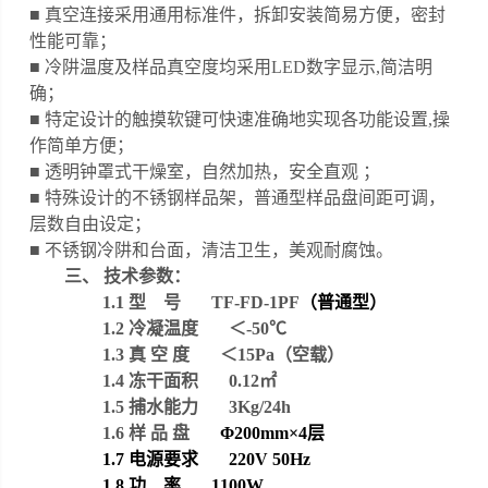
■ 真空连接采用通用标准件，拆卸安装简易方便，密封
性能可靠
；
■ 冷阱温度及样品真空度均采用LED数字显示,简洁明
确
；
■ 特定设计的触摸软键可快速准确地实现各功能设置,操
作简单方便
；
■ 透明钟罩式干燥室，自然加热，安全直观
；
■ 特殊设计的不锈钢样品架，普通型样品盘间距可调，
层数自由设定
；
■ 不锈钢冷阱和台面，清洁卫生，美观耐腐蚀
。
三、
技术参数：
1.1
型 号 TF-FD-1PF
（普通型）
1.2
冷凝温度 ＜-50℃
1.3
真 空 度 ＜15Pa（空载）
1.4
冻干面积 0.12㎡
1.5
捕水能力 3Kg/24h
1.6
样 品 盘
Φ200mm×4层
1.7
电源要求
220V 50Hz
1.8
功 率 11
00W