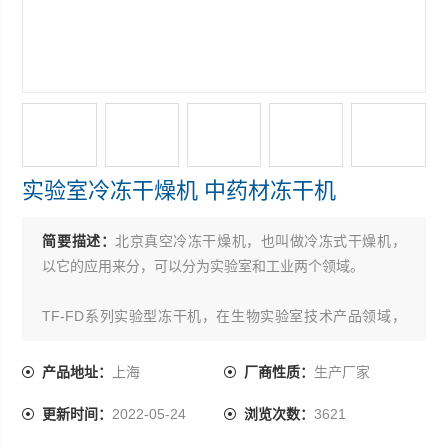
实验室冷冻干燥机 中药材冻干机
简要描述：
北京真空冷冻干燥机，也叫做冷冻式干燥机，
以它的应用来分，可以分为实验室和工业两个领域。
TF-FD系列实验型冻干机，在生物实验室技术产品领域，
冻干技术主要用于血清、血浆、疫苗、酶、抗生素、激素
等药品的生产；生物化学的检查药品、免疫学及细菌学的
产品地址：
上海
厂商性质：
生产厂家
检查药品；血液、细菌、动脉、骨骼、皮肤、角膜、神经
更新时间：
2022-05-24
浏览次数：
3621
组织及各种器官长期保存等。