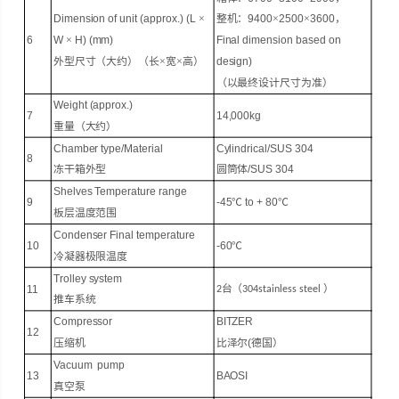
Dimension of unit (approx.) (L
×
整机：
9
400
×
2500
×
3600
，
6
W
×
H) (mm)
Final dimension based on
外型尺寸（大约）（长
×宽×高）
design)
（以最终设计尺寸为准）
Weight (approx.)
7
14
,
0
00kg
重量（大约）
Chamber type
/
Material
Cylindrical
/
SUS 304
8
冻干箱外型
圆筒体
/
SUS 304
Shelves
Temperature range
9
-
45
℃
to + 80
℃
板层
温度范围
Condenser Final temperature
10
-6
0
℃
冷凝器
极限温度
Trolley system
台
（
）
11
2
304stainless steel
推车系统
Compressor
BITZER
12
压缩机
比泽尔
(
德国）
Vacuum pump
13
B
AOSI
真空泵