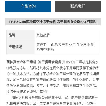
产品咨询
联系我们
TF-FZG-50菌种真空冷冻干燥机 冻干猫零食设备
的详细资料：
品牌
其他品牌
医疗卫生,食品/农产品,化工,生物产业,制
应用领域
药/生物制药
菌种真空冷冻干燥机 冻干猫零食设备
真空冷冻干燥机是将含水
物品预先冻结，然后将其水分在真空状态下升华而获得干燥物品
的一种技术方法。方舱冻干机经冷冻干燥处理的物品易于长期保
存，加水后能恢复到冻干前的状态并保持原由的生化特性。对于
热敏物质如抗菌素、疫苗、血液制品、酶激素和其它生物制品，
冷冻干燥技术更能显示其*性。
上海拓纷机械设备有限公司是冻干机厂家，能够提供完整冻干
机相关解决方案。公司主要生产销售各类专业冻干机|小型冻干