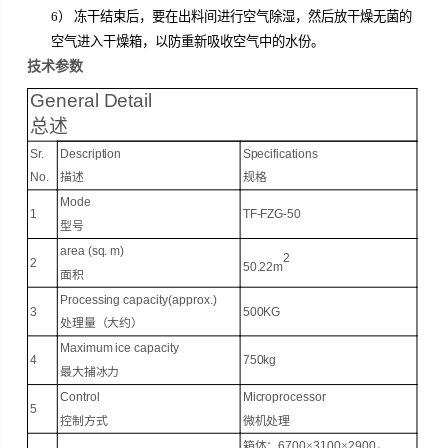
6）
冻干结束后，要在出料间进行空气除湿，然后放干燥无菌的
空气进入干燥箱，以防重新吸收空气中的水份。
技术参数
General Detail
总述
Sr.
Description
Specifications
No.
描述
规格
Mode
1
TF-FZG-
50
型号
area (sq. m)
2
2
5
0
.
22
m
面积
Processing capacity
(approx.)
3
50
0KG
处理
量（大约）
Maximum ice capacity
4
750
kg
最大捕冰力
Control
Microprocessor
5
控制方式
微机处理
箱体：
6
700
×
3100
×
2900
，