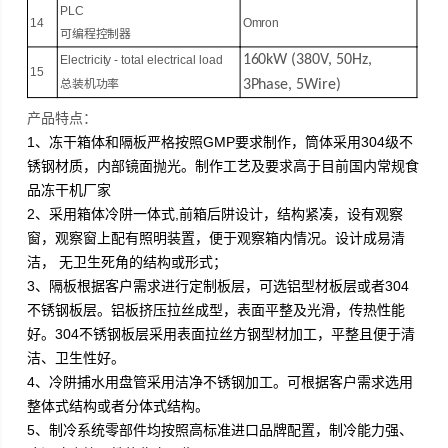
PLC
14
Omron
可编程控制器
160
kW
(380V, 50Hz,
Electricity - total electrical load
1
5
总装机功率
3Phase, 5Wire)
产品特点：
1、冻干箱体和隔板严格按照GMP要求制作，筒体采用304级不
锈钢材质，内部镜面抛光。制作工艺及要求高于目前国内常规食
品冻干机厂家
2、采用箱体冷阱一体式,前箱后阱设计，结构紧凑，设有观察
窗，观察窗上配有照明装置，便于观察箱内情况。设计成易清
洁， 无卫生死角的结构或形式；
3、隔板根据客户需求进行定制板层，可选铝型材板层或者304
不锈钢板层。铝板挤压拉丝成型，表面平整及光滑，传热性能
好。304不锈钢板层采用表面拉丝方钢型材加工，平整且便于清
洁、卫生性好。
4、冷阱捕水用盘管采用洁净不锈钢加工。可根据客户需求选用
整体式结构或者分体式结构。
5、制冷系统零部件均按照高标准进口品牌配置，制冷能力强、