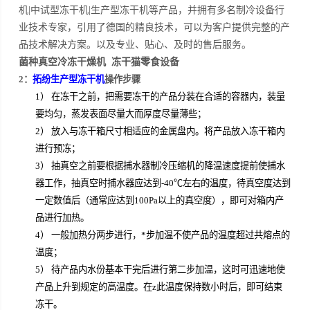
机|中试型冻干机|生产型冻干机等产品，并拥有多名制冷设备行
业技术专家，引用了德国的精良技术，可以为客户提供完整的产
品技术解决方案。以及专业、贴心、及时的售后服务。
菌种真空冷冻干燥机 冻干猫零食设备
2：
拓纷生产型冻干机
操作步骤
1）
在冻干之前，把需要冻干的产品分装在合适的容器内，装量
要均匀，蒸发表面尽量大而厚度尽量薄些；
2）
放入与冻干箱尺寸相适应的金属盘内。将产品放入冻干箱内
进行预冻；
3）
抽真空之前要根据捕水器制冷压缩机的降温速度提前使捕水
器工作，抽真空时捕水器应达到-40℃左右的温度，待真空度达到
一定数值后（通常应达到100Pa以上的真空度），即可对箱内产
品进行加热。
4）
一般加热分两步进行，*步加温不使产品的温度超过共熔点的
温度；
5）
待产品内水份基本干完后进行第二步加温，这时可迅速地使
产品上升到规定的高温度。在z此
温度保持数小时后，即可结束
冻干。