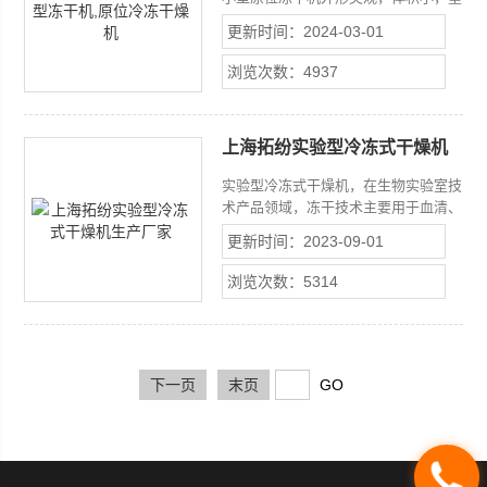
量轻，可直接放置于桌上使用；操作简
更新时间：2024-03-01
便，稳定可靠。广泛应用于食品、生物
制品、化工、中药材、保健品等领域。
浏览次数：4937
上海拓纷实验型冷冻式干燥机
生产厂家
实验型冷冻式干燥机，在生物实验室技
术产品领域，冻干技术主要用于血清、
血浆、疫苗、酶、抗生素、激素等药品
更新时间：2023-09-01
的生产；生物化学的检查药品、免疫学
及细菌学的检查药品；血液、细菌、动
浏览次数：5314
脉、骨骼、皮肤、角膜、神经组织及各
种器官长期保存等。上海拓纷实验型冷
冻式干燥机生产厂家
下一页
末页