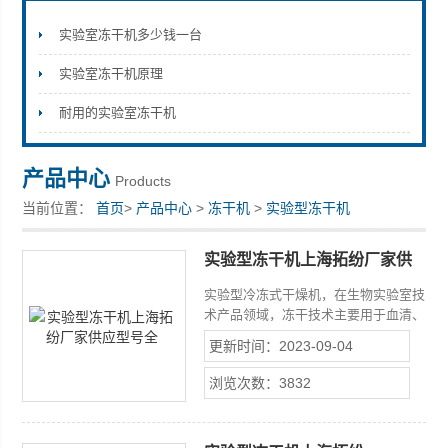
实验室冻干机多少钱一台
实验室冻干机原理
上海拓纷机械设备有限公司
耐用的实验室冻干机
产品中心
Products
当前位置：
首页
>
产品中心
>
冻干机
>
实验型冻干机
实验型冻干机上海拓纷厂家供
应型号全
实验型冷冻式干燥机，在生物实验室技
术产品领域，冻干技术主要用于血清、
血浆、疫苗、酶、抗生素、激素等药品
更新时间：2023-09-04
的生产；生物化学的检查药品、免疫学
及细菌学的检查药品；血液、细菌、动
浏览次数：3832
脉、骨骼、皮肤、角膜、神经组织及各
种器官长期保存等。实验型冻干机上海
拓纷厂家供应型号全