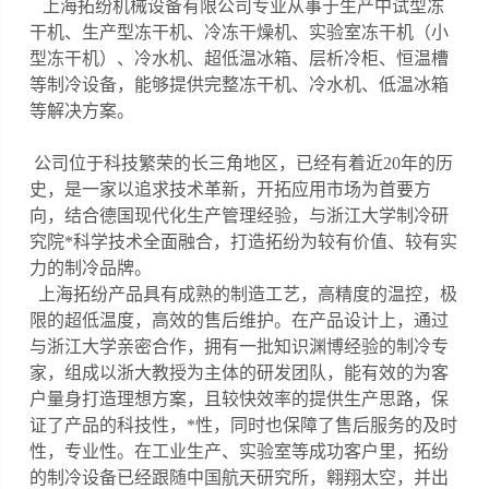
上海拓纷机械设备有限公司专业从事于生产中试型冻
干机、
生产型冻干机
、
冷冻干燥机
、实验室冻干机（小
型冻干机）、
冷水机
、
超低温冰箱
、
层析冷柜
、
恒温槽
等制冷设备，能够提供完整冻干机、冷水机、低温冰箱
等解决方案。
公司
位于科技繁荣的长三角地区，已经有着近20年的历
史，是一家以追求技术革新，开拓应用市场为首要方
向，结合德国现代化生产管理经验，与浙江大学制冷研
究院*科学技术全面融合，打造拓纷为较有价值、较有实
力的制冷品牌。
上海拓纷产品具有成熟的制造工艺，高精度的温控，极
限的超低温度，高效的售后维护。在产品设计上，通过
与浙江大学亲密合作，拥有一批知识渊博经验
的制冷专
家，组成以浙大教授为主体的研发团队，能有效的为客
户量身打造理想方案，且较快效率的提供生产思路，保
证了产品的科技性，*性，同时也保障了售后服务的及时
性，专业性。在工业生产、实验室等成功客户里，拓纷
的制冷设备已经跟随中国航天研究所，翱翔太空，并出