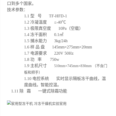
口到多个国家。
技术参数：
1.1
型 号 TF-HFD-1
1.2 冷凝温度 ≤
-40
℃
1.3 极限真空度
10Pa
（空载）
1.4 冻干面积
0.1
㎡
1.5 捕水能力
3kg/24h
1.6 样 品 盘 145mm×275mm×20mm
1.7 电源要求 220V 50Hz
1.8 功 率 750w
1.9 主机尺寸
510
mm×
745
mm×
83
0mm
（不含门
板和把手）
1.10 电控系统 实时显示隔板冻干曲线，温
度曲线。智能控温。
1.11 除 霜 一键式除霜功能