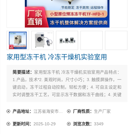
家用型冻干机 冷冻干燥机实验室用
简要描述：
家用型冻干机 冷冻干燥机实验室用产品特点：
1.产品，技术*2. 美观时尚，尺寸小巧；3. 触摸屏操作，一
键启动，冻干过程自动控制，轻松方便；4. 可自主设定和
实时调整冻干工艺，可显示冻干数据和冻干曲线；4. 关键
零部件进口品牌，小噪音、大能力，高质量保证高性能；5.
系统*，运行电流小，能耗低；6. SUS304不锈钢物料盘和
产品地址：
江苏省海安市曲塘镇黄自量路26号
厂商性质：
生产厂家
内胆，安全有保障；7. 透明有机玻璃门，直接观察物料冻
更新时间：
2025-10-29
浏览次数：
3349
干过程；