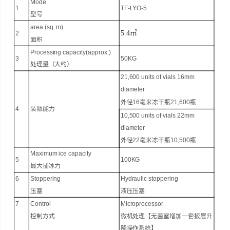
Mode
1
TF
-LYO-5
型号
area (sq. m)
5.4
㎡
2
面积
Processing capacity
(approx.)
3
50KG
处理
量（大约）
21,600 units of vials 16mm
diameter
外径
16
毫米冻干瓶
21,600
瓶
4
装瓶能力
1
0
,
5
00 units of vials 22mm
diameter
外径
22
毫米冻干瓶
10,500
瓶
Maximum ice capacity
5
100KG
最大捕冰力
6
Stoppering
Hydraulic stoppering
压塞
液压压塞
7
Control
Microprocessor
控制方式
微机处理【无菌窒增加一套扳层升
降操作系统】