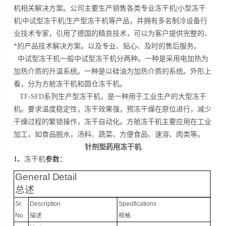
机相关解决方案。公司主要生产销售各类专业冻干机|小型冻干
机|中试型冻干机|生产型冻干机等产品，并拥有多名制冷设备行
业技术专家，引用了德国的精良技术，可以为客户提供完整的、
*的产品技术解决方案。以及专业、贴心、及时的售后服务。
中试型冻干机一般中试型冻干机分两种。一种是采用电加热为
加热介质的升温系统。一种是以硅油为加热介质的系统。外形上
看，分为方舱冻干机和圆仓冻干机。
TF-SFD系列生产型冻干机，是一种用于工业生产的大型冻干
机。要求温度稳定性，冻干效果强，预冻干燥在原位进行，减少
干燥过程的繁锁操作，冻干自动化。方舱冻干机主要应用在工业
加工，如食品脱水，汤料、蔬菜、方便食品、速溶、肉类等。
针剂型药用冻干机
1、
冻干机
参数：
General Detail
总述
Sr.
Description
Specifications
No.
描述
规格