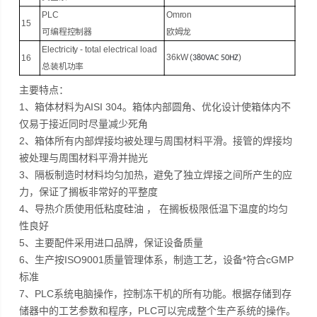
PLC
Omron
15
可编程控制器
欧姆龙
Electricity - total electrical load
36
kW
(
)
16
380VAC 50HZ
总装机功率
主要特点：
1、箱体材料为AISI 304。箱体内部圆角、优化设计使箱体内不
仅易于接近同时尽量减少死角
2、箱体所有内部焊接均被处理与周围材料平滑。接管的焊接均
被处理与周围材料平滑并抛光
3、隔板制造时材料均匀加热，避免了独立焊接之间所产生的应
力，保证了搁板非常好的平整度
4、导热介质使用低粘度硅油 ， 在搁板极限低温下温度的均匀
性良好
5、主要配件采用进口品牌，保证设备质量
6、生产按ISO9001质量管理体系，制造工艺，设备*符合cGMP
标准
7、PLC系统电脑操作，控制冻干机的所有功能。根据存储到存
储器中的工艺参数和程序，PLC可以完成整个生产系统的操作。