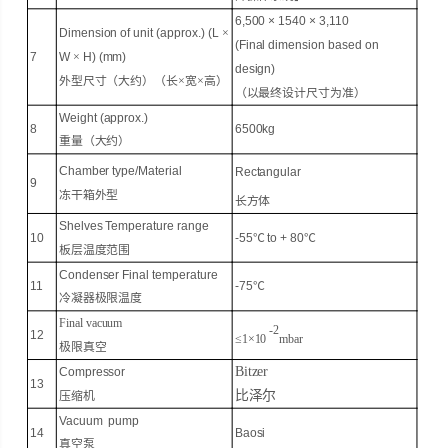
6,5
00
×
1540
× 3,
110
Dimension of unit (approx.) (L
×
(Final dimension based on
7
W
×
H) (mm)
design)
外型尺寸（大约）（长
×宽×高）
（以最终设计尺寸为准）
Weight (approx.)
8
650
0kg
重量（大约）
Chamber type
/
Material
Rectangular
9
冻干箱外型
长方体
Shelves
Temperature range
10
-
55
℃
to +
8
0
℃
板层
温度范围
Condenser Final temperature
11
-
75
℃
冷凝器
极限温度
Final vacuum
-2
12
≤1×10
mbar
极限真空
Bitzer
Compressor
13
比泽尔
压缩机
Vacuum pump
14
Baosi
真空泵