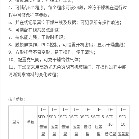
3、搁板温度可调、可控生产工艺；
4、可储存5个程序，每个程序可设24段，冷冻干燥机在运行过
程中可修改程序参数，
5、并在线记录真空干燥曲线及数据；可记录所有操作痕迹；
6、可选配在线共晶点测试；
7、捕水能力强，干燥时间短；
8、触摸屏操作，PLC控制，可设置开机密码，显示干燥曲线；
9、方形托盘不易变形，易于操作，便于清洗；
10、配置充气阀，可充干燥惰性气体；
11、干燥室采用高透光无色透明有机玻璃门，在操作过程中能
清晰观察物料的变化过程；
技术参数：
TF-
TF-
TF-
TF-
TF-
TF-
TF-
TF-
SFD-2
SFD-2
SFD-3
SFD-3
SFD-5
SFD-5
SFD-
SFD-
型号
单位
10
10
普通
压盖
普通
压盖
普通
压盖
型
型
型
型
型
型
普通型
压盖型