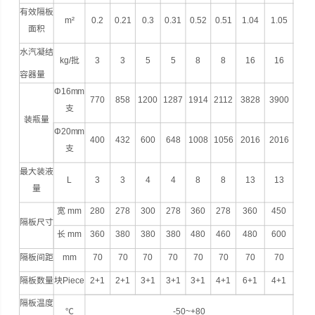
有效隔板
m²
0.2
0.21
0.3
0.31
0.52
0.51
1.04
1.05
面积
水汽凝结
kg/批
3
3
5
5
8
8
16
16
容器量
Φ16mm
770
858
1200
1287
1914
2112
3828
3900
支
装瓶量
Φ20mm
400
432
600
648
1008
1056
2016
2016
支
最大装液
L
3
3
4
4
8
8
13
13
量
宽 mm
280
278
300
278
360
278
360
450
隔板尺寸
长 mm
360
380
380
380
480
460
480
600
隔板间距
mm
70
70
70
70
70
70
70
70
隔板数量
块Piece
2+1
2+1
3+1
3+1
3+1
4+1
6+1
4+1
隔板温度
℃
-50~+80