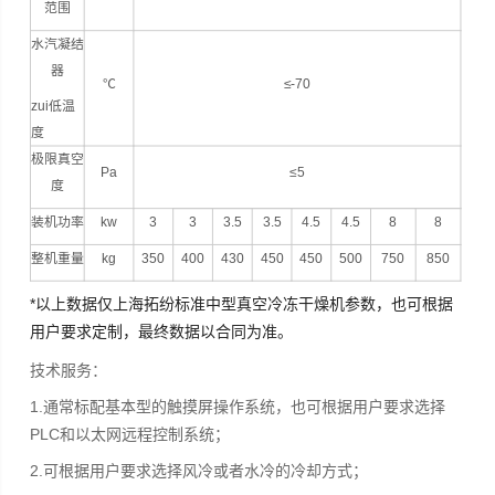
范围
水汽凝结
器
℃
≤-70
zui低温
度
极限真空
Pa
≤5
度
装机功率
kw
3
3
3.5
3.5
4.5
4.5
8
8
整机重量
kg
350
400
430
450
450
500
750
850
*以上数据仅上海拓纷标准中型真空冷冻干燥机参数，也可根据
用户要求定制，最终数据以合同为准。
技术服务：
1.通常标配基本型的触摸屏操作系统，也可根据用户要求选择
PLC和以太网远程控制系统；
2.可根据用户要求选择风冷或者水冷的冷却方式；