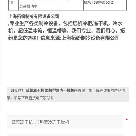
8
kW
(
)
15
380VAC 50HZ
总装机功率
上海拓纷制冷有限设备公司
,专业生产各类
制冷设备
，包括
层析冷柜
,
冻干机
，
冷水
机
，
超低温冰箱
，
恒温槽
等，我们专业，我们用心，拓
纷是您的
信息来源:
上海拓纷制冷设备有限公司
选择！
如果你对
蔬菜冻干机 加热型冷冻干燥机
感兴趣，想了解更详细的产品信
息，填写下表直接与厂家联系：