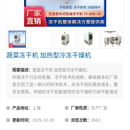
蔬菜冻干机 加热型冷冻干燥机
简要描述：
蔬菜冻干机 加热型冷冻干燥机：
伴随冻干行业的发展、冻干技术的成熟，越来越多的厂家
意识到了这一新兴的科学技术，对冻干机的需求增多，要
求也更高。传统的冻干机能提供的冻干面积已经不能满足
行业的需要，为了解决这个问题，必须使用推广方舱冻干
机。
产品地址：
上海
厂商性质：
生产厂家
方舱冻干机有着更大的冻干面积，保证用户的冻干需求；
更新时间：
2025-10-20
浏览次数：
3561
冻干介质采用硅油制冷，保证了温度的要求、温度的稳
定；冻干方式产用原位预冻，保证冻干操作的方便简单；