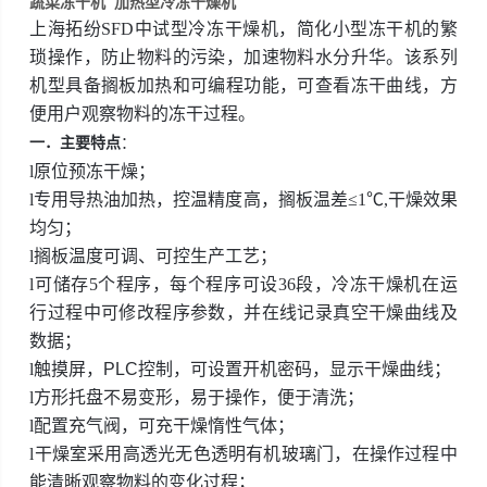
蔬菜冻干机 加热型冷冻干燥机
上海拓纷SFD中试型
冷冻干燥机，
简化小型冻干机
的繁
琐操作，防止物料的污染，
加速物料水分升华
。该
系列
机型具备搁板加热和可编程功能，可
查看
冻干曲线，方
便用户观察物料的冻干过程。
一．
主要特点
：
l
原位预冻干燥；
l
专用导热油
加热，控温精度高，搁板温差≤1℃,干燥效果
均匀；
l
搁板温度可调、可控生产工艺；
l
可储存5个程序，每个程序可设36段，冷冻干燥机在运
行过程中可修改程序参数，并在线记录真空干燥曲线及
数据；
l
触摸屏，
PLC
控制，可设置开机密码，显示干燥曲线；
l
方形托盘不易变形，易于操作，便于清洗；
l
配置充气阀，可充干燥惰性气体；
l
干燥室采用高透光无色透明有机玻璃门，在操作过程中
能清晰观察物料的变化过程；