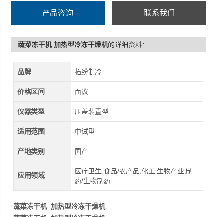
产品咨询
联系我们
蔬菜冻干机 加热型冷冻干燥机
的详细资料：
品牌
拓纷制冷
价格区间
面议
仪器类型
压盖装置型
适用范围
中试型
产地类别
国产
医疗卫生,食品/农产品,化工,生物产业,制
应用领域
药/生物制药
蔬菜冻干机 加热型冷冻干燥机