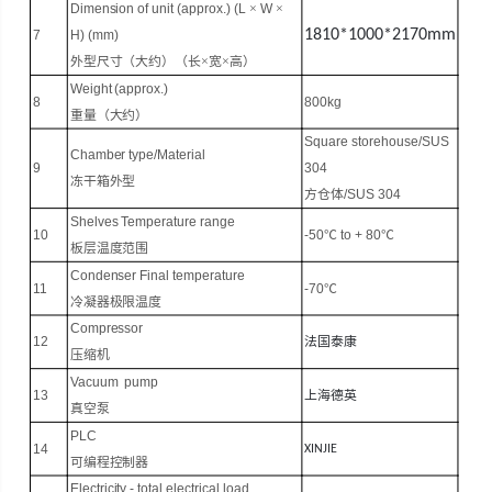
Dimension of unit (approx.) (L
×
W
×
1810*1000*2170mm
7
H) (mm)
外型尺寸（大约）（长
×宽×高）
Weight (approx.)
8
80
0kg
重量（大约）
Square storehouse
/
SUS
Chamber type
/
Material
9
304
冻干箱外型
方仓
体
/
SUS 304
Shelves
Temperature range
10
-
50
℃
to +
8
0
℃
板层
温度范围
Condenser Final temperature
11
-
7
0
℃
冷凝器
极限温度
Compressor
12
法国泰康
压缩机
Vacuum pump
13
上海德英
真空泵
PLC
14
XINJIE
可编程控制器
Electricity - total electrical load