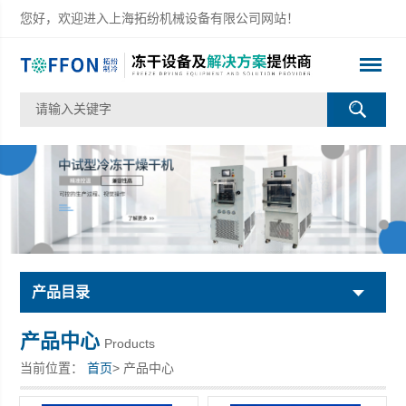
您好，欢迎进入上海拓纷机械设备有限公司网站！
产品目录
产品中心
Products
当前位置：
首页
> 产品中心