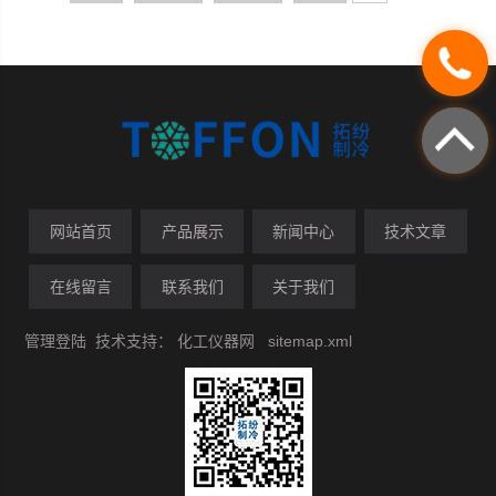
网站首页
产品展示
新闻中心
技术文章
在线留言
联系我们
关于我们
管理登陆
技术支持：
化工仪器网
sitemap.xml