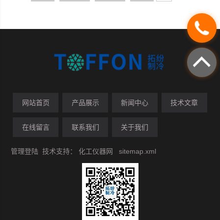
网站首页
产品展示
新闻中心
技术文章
在线留言
联系我们
关于我们
管理登陆
技术支持：
化工仪器网
sitemap.xml