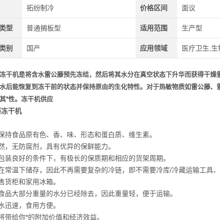
拓纷制冷
价格区间
面议
类型
普通搁板型
适用范围
生产型
类别
国产
应用领域
医疗卫生,生
冻干机
是将含水雷公藤预先冻结，然后将其水分在真空状态下升华而获得干燥
水后能恢复到冻干前的状态并保持原由的生化特性。对于热敏物质如雷公藤、
其*性。冻干机供应
藤冻干机
：
能保持食品原有色、香、味、形态和蛋白质、维生素。
天然，无防腐剂，具有优异的保鲜能力。
在包装良好的条件下，有极长的保质期和相应的货架周期。
可在常温下储存，因此不再需要复杂的冷链，即不需要冷库/冷藏运输工具、
温售货柜和家用冰箱。
占食品大部分重量的水分已经除去，因此重量轻，便于运输。
复水迅速，食用方便。
将带给你*的附加价值和经济效益。