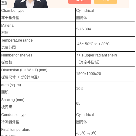
重量（大约）
Chamber type
Cylindrical
冻干箱外型
圆筒体
Material
SUS 304
材质
Temperature range
-45~-50
°
C to + 80
°
C
温度范围
Number of shelves
7+ 1(upper radiant shelf)
板层数
（温度补偿板）
Dimension (L
×
W
×
T) (mm)
1500x1000x20
板层尺寸（以设计为准）
area (sq. m)
10.5
面积
Spacing (mm)
65
板间距
Condenser type
Cylindrical
冷凝器外型
圆筒体
Final temperature
-65
℃
~-70
℃