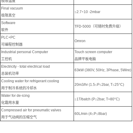
极限温度
Final vacuum
≤
2.7
×
10 -2mbar
极限真空
Software
TFD-5000
（可随时免费升级）
软件
PLC+PC
Omron
可编程控制器
Industrial personal Computer
Touch screen computer
工控机
品牌平板电脑
Electricity - total electrical load
63kW (380V, 50Hz, 3Phase, 5Wire)
总装机功率
Cooling water for refrigerant cooling
20m3/hr (1.5
≤
P
≤
2bar, T
≤
25
°
C)
用于制冷系统的冷却水
Water for de-icing
≥
1T/batch (P
≥
2bar, T=80
°
C)
化霜用水量
Compressed air for pneumatic valves
60L/min (4
≤
P
≤
8bar)
用于气动阀的压缩空气