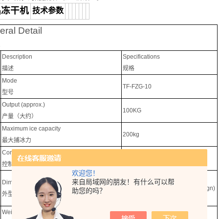
品冻干机
技术参数
ral Detail
述
Description
Specifications
描述
规格
Mode
TF-FZG-10
型号
Output (approx.)
100KG
产量（大约）
Maximum ice capacity
200kg
最大捕冰力
Control
Microprocessor
控制方式
微机处理
欢迎您！
6300
×
2100
×
3600
来自局域网的朋友！有什么可以帮
Dimension of unit (approx.) (L
×
W
×
H) (mm)
(Final dimension based on design)
助您的吗？
外型尺寸（大约）（长
×宽×高）
（以最终设计尺寸为准）
Weight (approx.)
6,500kg