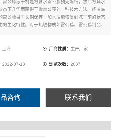
：
雷公藤冻干机是将含水雷公藤预先冻结，然后将其水
状态下升华而获得干燥雷公藤的一种技术方法。经冷冻
的雷公藤易于长期保存，加水后能恢复到冻干前的状态
由的生化特性。对于热敏物质如雷公藤、雷公藤制品、
激素和其它生物制品，冷冻干燥技术更能显示其*性。冻
：
上海
厂商性质：
生产厂家
：
2022-07-18
浏览次数：
2037
产品咨询
联系我们