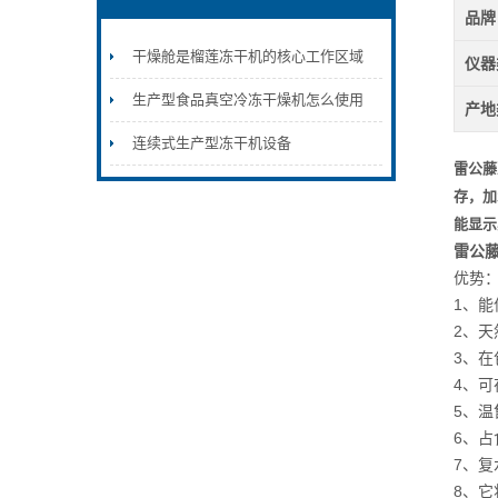
品牌
干燥舱是榴莲冻干机的核心工作区域
仪器
生产型食品真空冷冻干燥机怎么使用
产地
连续式生产型冻干机设备
雷公藤
存，加
能显示
雷公
优势
1、
2、
3、
4、
5、
6、
7、
8、它