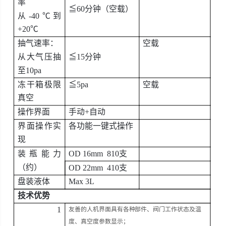
率
≦
60分钟（空载）
从
-40℃到
+20℃
抽气速率：
空载
从大气压抽
≦
15分钟
至
10pa
冻干箱极限
≦
5pa
空载
真空
操作界面
手动
+自动
界面操作实
各功能一键式操作
现
装瓶能力
OD 16mm 810支
（约）
OD 22mm 410支
盘装液体
Max 3L
技术优势
1
友善的人机界面具有各种部件、阀门工作状态及温
度、真空度参数显示；