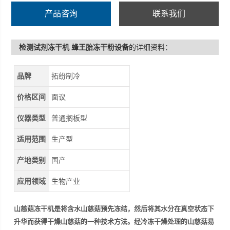
产品咨询
联系我们
检测试剂冻干机 蜂王胎冻干粉设备
的详细资料：
品牌
拓纷制冷
价格区间
面议
仪器类型
普通搁板型
适用范围
生产型
产地类别
国产
应用领域
生物产业
山慈菇冻干机
是将含水山慈菇预先冻结，然后将其水分在真空状态下
升华而获得干燥山慈菇的一种技术方法。经冷冻干燥处理的山慈菇易