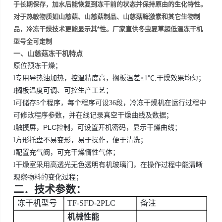
于长期保存，加水后能恢复到冻干前的状态并保持原由的生化特性。
对于热敏物质如山慈菇、山慈菇制品、山慈菇酶激素和其它生物制
品，冷冻干燥技术更能显示其*性。厂家直供冬虫夏草超低温冻干机
型号全可定制
一、山慈菇冻干机
特点
原位预冻干燥；
l
专用导热油
加热，控温精度高，搁板温差
≤
1
℃
,
干燥效果均匀；
l
搁板温度可调、可控生产工艺；
l
可储存
5
个程序，每个程序可设
36
段，冷冻干燥机在运行过程中
可修改程序参数，并
在线
记录
真空
干燥曲线
及数据
；
PLC
l
触摸屏
，
控制，
可设置开机密码，
显示干燥曲线；
l
方形托盘不易变形，易于操作，便于清洗；
l
配置充气阀，可充干燥惰性气体；
l
干燥室采用高透光无色透明有机玻璃门，在操作过程中能清晰
观察物料的变化过程；
二．
技术参数：
冻干机型号
TF-SFD-2PLC
备注
机械性能