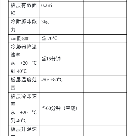
板层有效面
0.2㎡
积
冷阱凝冰能
3kg
力
zui低
≦
-70℃
温度
冷凝器降温
速率
≦
15分钟
从
+20℃
到-40℃
板层温度范
-50~+80℃
围
板层冷却速
率
≦
60分钟（空载）
从
+20℃
到-40℃
板层升温速