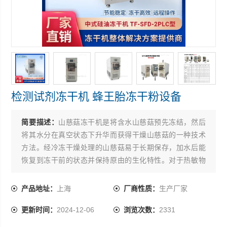
检测试剂冻干机 蜂王胎冻干粉设备
简要描述：
山慈菇冻干机是将含水山慈菇预先冻结，然后
将其水分在真空状态下升华而获得干燥山慈菇的一种技术
方法。经冷冻干燥处理的山慈菇易于长期保存，加水后能
恢复到冻干前的状态并保持原由的生化特性。对于热敏物
质如山慈菇、山慈菇制品、山慈菇酶激素和其它生物制
品，冷冻干燥技术更能显示其*性。厂家直供冬虫夏草超低
产品地址：
上海
厂商性质：
生产厂家
温冻干机型号全可定制
更新时间：
2024-12-06
浏览次数：
2331