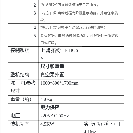
2
“配方管理"可设置数条冻干工艺曲线；
3
“冷冻干燥"自动过程有阶段显示功能，并可任意跳
段；
4
“冷冻干燥"过程中可对配方进行随时调整；
5
具有数据、曲线两种记录功能，可根据批号随时调
用或打印；
控制系统
上海拓纷
TF-HOS-
V1
尺寸和重量
整机结构
真空泵外置
冻干机参考
1000*800*1700mm
尺寸
重量（约）
450kg
电力供应
电压
220VAC 50HZ
装机功率
4.5KW
实际功耗小于
4.1kw